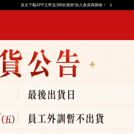
首次下載APP立即送388折價劵!加入會員再購物！