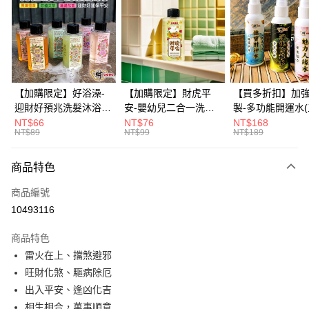
3 期 0 利率 每期
NT$49
21家銀行
6 期 0 利率 每期
NT$24
21家銀行
合作金庫商業銀行
第一商業銀行
華南商業銀行
彰化商業銀行
12 期 0 利率 每期
NT$12
21家銀行
合作金庫商業銀行
第一商業銀行
上海商業儲蓄銀行
台北富邦商業銀行
華南商業銀行
彰化商業銀行
合作金庫商業銀行
第一商業銀行
超商取貨付款
國泰世華商業銀行
兆豐國際商業銀行
上海商業儲蓄銀行
台北富邦商業銀行
華南商業銀行
彰化商業銀行
臺灣中小企業銀行
台中商業銀行
國泰世華商業銀行
兆豐國際商業銀行
【加購限定】好浴澡-
【加購限定】財虎平
【買多折扣】加
LINE Pay
上海商業儲蓄銀行
台北富邦商業銀行
匯豐（台灣）商業銀行
華泰商業銀行
臺灣中小企業銀行
台中商業銀行
迎財好預兆洗髮沐浴露
安-嬰幼兒二合一洗髮
製-多功能開運水
國泰世華商業銀行
兆豐國際商業銀行
聯邦商業銀行
遠東國際商業銀行
匯豐（台灣）商業銀行
華泰商業銀行
60ml(六款任選)【財神
沐浴露60ml《財神小
任選)《大師特製
NT$66
NT$76
NT$168
Apple Pay
臺灣中小企業銀行
台中商業銀行
元大商業銀行
永豐商業銀行
NT$89
NT$99
NT$189
聯邦商業銀行
遠東國際商業銀行
小舖】PIF 財神嚴選，
舖》【BABY-0601】
《含開光》財神小舖
匯豐（台灣）商業銀行
華泰商業銀行
玉山商業銀行
星展（台灣）商業銀行
街口支付
元大商業銀行
永豐商業銀行
迎接好預兆 旅行隨身
PIF 平安健康好預兆、
財神水、人緣水
聯邦商業銀行
遠東國際商業銀行
台新國際商業銀行
中國信託商業銀行
玉山商業銀行
星展（台灣）商業銀行
瓶 旅遊出門最安心
洗後舒服好入眠、旅行
水 防疫必備
商品特色
元大商業銀行
永豐商業銀行
台灣樂天信用卡公司
悠遊付
台新國際商業銀行
中國信託商業銀行
隨身瓶 旅遊出門最安
玉山商業銀行
星展（台灣）商業銀行
商品編號
台灣樂天信用卡公司
心
台新國際商業銀行
中國信託商業銀行
Google Pay
10493116
台灣樂天信用卡公司
全盈+PAY
商品特色
大哥付你分期
雷火在上、擋煞避邪
相關說明
旺財化煞、驅病除厄
【大哥付你分期使用說明】
出入平安、逢凶化吉
AFTEE先享後付
1.本服務由台灣大哥大提供，台灣大哥大用戶可立即使用無須另外申請。
相生相合，萬事順意
2.付款方式選擇「大哥付你分期」，訂單成立後會自動跳轉到大哥付的交易