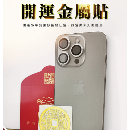
２．關於個人資料處理事宜，請瀏覽以下網址：
https://aftee.tw/terms/#terms3
7-11取貨付款
３．未成年的使用者請事先徵得法定代理人或監護人之同意方可使用
每筆NT$80，滿NT$1,288(含以上)免運費
「AFTEE先享後付」，若未經同意申辦者引起之損失，本公司不負相關責
任。
付款後7-11取貨
４．使用「AFTEE先享後付」時，將依據個別帳號之用戶狀況，依本公司即
時審查核予不同之上限額度；若仍有額度不足之情形，本公司將視審查結果
每筆NT$80，滿NT$1,288(含以上)免運費
請求用戶進行身份認證。
５．嚴禁一人註冊多個帳號或使用他人資訊註冊。若發現惡意使用之情形，
宅配
恩沛科技股份有限公司將有權停止該用戶之使用額度並採取法律行動。
每筆NT$80，滿NT$1,200(含以上)免運費
貨到付款
每筆NT$150，滿NT$1,500(含以上)免運費