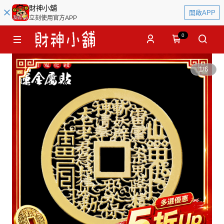
財神小舖
開啟APP
立刻使用官方APP
0
1
/
6