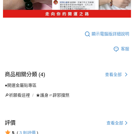
顯示電腦版詳細說明
客服
商品相關分類 (4)
查看全部
●開運金屬貼專區
🔎祈願看這裡
★護身〃辟邪擋煞
評價
查看全部
5
(
3
則評價
)