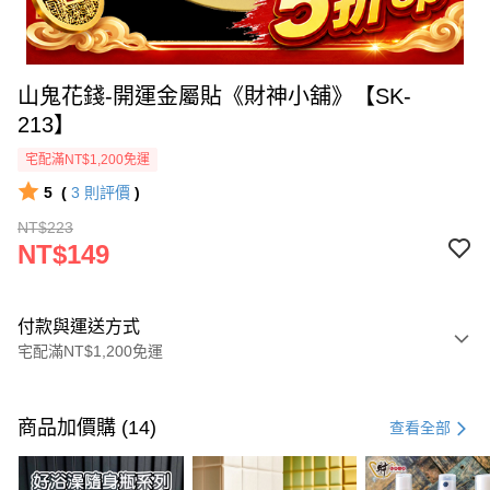
山鬼花錢-開運金屬貼《財神小舖》【SK-
213】
宅配滿NT$1,200免運
5
(
3
則評價
)
NT$223
NT$149
付款與運送方式
宅配滿NT$1,200免運
付款方式
信用卡一次付款
商品加價購 (14)
查看全部
信用卡分期付款