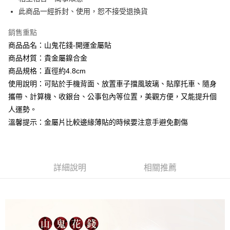
相關說明
流程，驗證手機門號後，選擇欲分期的期數、繳款截止日，確認付款後即完
此商品一經拆封、使用，恕不接受退換貨
【關於「AFTEE先享後付」】
成交易。
Hami Point
AFTEE先享後付是「在收到商品之後才付款」的支付方式。 讓您購物簡單
3.實際核准額度、可分期數及費用金額請依後續交易確認頁面所載為準。
便利好安心！
銷售重點
相關說明
4.訂單成立30分鐘內，如未前往確認交易或遇審核未通過，訂單將自動取
１．簡單：不需註冊會員、不需綁卡、不需儲值。
商品品名：山鬼花錢-開運金屬貼
「Hami Point」為中華電信所提供之點數服務，可於會員專區綁定中華電信
消。如遇「轉專審核」未通過狀況，表示未達大哥付你分期系統評分，恕無
２．便利：只要手機號碼，簡訊認證，即可結帳。
ATM付款
會員帳號後，即可在購物車使用 Hami Point 折抵消費金額 (1點等於1元)。
法說明評估內容。
商品材質：貴金屬鎳合金
３．安心：先確認商品／服務後，再付款。
【繳款方式說明】
商品規格：直徑約4.8cm
貨到付款
1.分期款項不併入電信帳單，「大哥付你分期」於每月結算日後寄送繳費提
【「AFTEE先享後付」結帳流程】
醒簡訊。
使用說明：可貼於手機背面、放置車子擋風玻璃、貼摩托車、隨身
１．於結帳方式選擇「AFTEE先享後付」後，將跳轉至「AFTEE先享後付」
2.透過簡訊連結打開帳單後，可選擇「超商條碼／台灣大直營門市／銀行轉
攜帶、計算機、收銀台、公事包內等位置，美觀方便，又能提升個
結帳頁面，進行簡訊認證並確認金額後，即可完成結帳。
運送方式
帳／街口支付／iPASS MONEY」等通路繳費。
２．訂單成立數日內，您將收到繳費通知簡訊。
人運勢。
全家取貨付款
３．收到繳費通知簡訊後14天內，點擊此簡訊中的連結，可透過四大超商／
【注意事項】
溫馨提示：金屬片比較邊緣薄貼的時候要注意手避免劃傷
ATM／網路銀行／等多元方式進行付款，方視為交易完成。
每筆NT$80，滿NT$1,288(含以上)免運費
1.本服務係由「台灣大哥大股份有限公司」（以下簡稱本公司）所提供，讓
※ 請注意：結帳手續完成當下不需立刻繳費，但若您需要取消訂單，請聯絡
用戶於交易時，得透過本服務購買商品或服務，並由商店將買賣／分期付款
購買商品的店家。未經商家同意取消之訂單仍視為有效，需透過AFTEE先享
付款後全家取貨
買賣價金債權讓與本公司後，依約使用本公司帳單繳交帳款。
後付繳納相關費用。
2.基於同意付款使用「大哥付你分期」之契約關係目的，商店將以您的個人
每筆NT$80，滿NT$1,288(含以上)免運費
※ 交易是否成功請以「AFTEE先享後付 」之結帳頁面顯示為準，若有關於
資料（包含姓名、電話或地址）提供予台灣大哥大進項蒐集、處理及利用，
詳細說明
相關推薦
是否繳費成功／繳費後需取消欲退款等相關疑問，請聯繫「AFTEE先享後付
由本公司與您本人進行分期帳單所需資料之確認、核對及更正。
萊爾富取貨付款
客戶支援中心」
https://netprotections.freshdesk.com/support/home
3.完整用戶服務條款，請詳閱以下連結：
https://oppay.tw/userRule
每筆NT$80，滿NT$1,288(含以上)免運費
【注意事項】
１．透過由恩沛科技股份有限公司提供之「AFTEE先享後付」服務完成之交
付款後萊爾富取貨
易，需依本服務之必要範圍內提供個人資料，並將交易相關給付款項請求債
每筆NT$80，滿NT$1,288(含以上)免運費
權轉讓予恩沛科技股份有限公司。