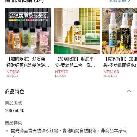
商品加價購 (14)
查看全部
信用卡分期付款
3 期 0 利率 每期
NT$166
21家銀行
6 期 0 利率 每期
NT$83
21家銀行
合作金庫商業銀行
第一商業銀行
華南商業銀行
彰化商業銀行
12 期 0 利率 每期
NT$41
21家銀行
合作金庫商業銀行
第一商業銀行
上海商業儲蓄銀行
台北富邦商業銀行
華南商業銀行
彰化商業銀行
合作金庫商業銀行
第一商業銀行
超商取貨付款
國泰世華商業銀行
兆豐國際商業銀行
上海商業儲蓄銀行
台北富邦商業銀行
華南商業銀行
彰化商業銀行
臺灣中小企業銀行
台中商業銀行
國泰世華商業銀行
兆豐國際商業銀行
【加購限定】好浴澡-
【加購限定】財虎平
【買多折扣】加
LINE Pay
上海商業儲蓄銀行
台北富邦商業銀行
匯豐（台灣）商業銀行
華泰商業銀行
臺灣中小企業銀行
台中商業銀行
迎財好預兆洗髮沐浴露
安-嬰幼兒二合一洗髮
製-多功能開運水
國泰世華商業銀行
兆豐國際商業銀行
聯邦商業銀行
遠東國際商業銀行
匯豐（台灣）商業銀行
華泰商業銀行
60ml(六款任選)【財神
沐浴露60ml《財神小
任選)《大師特製
NT$66
NT$76
NT$168
Apple Pay
臺灣中小企業銀行
台中商業銀行
元大商業銀行
永豐商業銀行
NT$89
NT$99
NT$189
聯邦商業銀行
遠東國際商業銀行
小舖】PIF 財神嚴選，
舖》【BABY-0601】
《含開光》財神小舖
匯豐（台灣）商業銀行
華泰商業銀行
玉山商業銀行
星展（台灣）商業銀行
街口支付
元大商業銀行
永豐商業銀行
迎接好預兆 旅行隨身
PIF 平安健康好預兆、
財神水、人緣水
聯邦商業銀行
遠東國際商業銀行
台新國際商業銀行
中國信託商業銀行
玉山商業銀行
星展（台灣）商業銀行
瓶 旅遊出門最安心
洗後舒服好入眠、旅行
水 防疫必備
商品特色
元大商業銀行
永豐商業銀行
台灣樂天信用卡公司
悠遊付
台新國際商業銀行
中國信託商業銀行
隨身瓶 旅遊出門最安
玉山商業銀行
星展（台灣）商業銀行
商品編號
台灣樂天信用卡公司
心
台新國際商業銀行
中國信託商業銀行
Google Pay
10675040
台灣樂天信用卡公司
全盈+PAY
商品特色
大哥付你分期
開光商品含天然珠砂紅點，會隨時間自然脫落，非商品本身瑕
相關說明