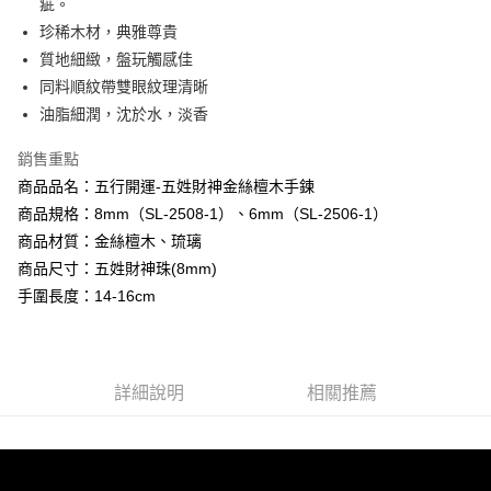
疵。
【大哥付你分期使用說明】
珍稀木材，典雅尊貴
AFTEE先享後付
1.本服務由台灣大哥大提供，台灣大哥大用戶可立即使用無須另外申請。
質地細緻，盤玩觸感佳
2.付款方式選擇「大哥付你分期」，訂單成立後會自動跳轉到大哥付的交易
相關說明
流程，驗證手機門號後，選擇欲分期的期數、繳款截止日，確認付款後即完
同料順紋帶雙眼紋理清晰
【關於「AFTEE先享後付」】
成交易。
Hami Point
AFTEE先享後付是「在收到商品之後才付款」的支付方式。 讓您購物簡單
油脂細潤，沈於水，淡香
3.實際核准額度、可分期數及費用金額請依後續交易確認頁面所載為準。
便利好安心！
相關說明
4.訂單成立30分鐘內，如未前往確認交易或遇審核未通過，訂單將自動取
１．簡單：不需註冊會員、不需綁卡、不需儲值。
銷售重點
「Hami Point」為中華電信所提供之點數服務，可於會員專區綁定中華電信
消。如遇「轉專審核」未通過狀況，表示未達大哥付你分期系統評分，恕無
２．便利：只要手機號碼，簡訊認證，即可結帳。
ATM付款
會員帳號後，即可在購物車使用 Hami Point 折抵消費金額 (1點等於1元)。
法說明評估內容。
商品品名：五行開運-五姓財神金絲檀木手鍊
３．安心：先確認商品／服務後，再付款。
【繳款方式說明】
商品規格：8mm（SL-2508-1）、6mm（SL-2506-1）
貨到付款
1.分期款項不併入電信帳單，「大哥付你分期」於每月結算日後寄送繳費提
【「AFTEE先享後付」結帳流程】
醒簡訊。
商品材質：金絲檀木、琉璃
１．於結帳方式選擇「AFTEE先享後付」後，將跳轉至「AFTEE先享後付」
2.透過簡訊連結打開帳單後，可選擇「超商條碼／台灣大直營門市／銀行轉
商品尺寸：五姓財神珠(8mm)
結帳頁面，進行簡訊認證並確認金額後，即可完成結帳。
運送方式
帳／街口支付／iPASS MONEY」等通路繳費。
２．訂單成立數日內，您將收到繳費通知簡訊。
手圍長度：14-16cm
全家取貨付款
３．收到繳費通知簡訊後14天內，點擊此簡訊中的連結，可透過四大超商／
【注意事項】
ATM／網路銀行／等多元方式進行付款，方視為交易完成。
每筆NT$80，滿NT$1,288(含以上)免運費
1.本服務係由「台灣大哥大股份有限公司」（以下簡稱本公司）所提供，讓
※ 請注意：結帳手續完成當下不需立刻繳費，但若您需要取消訂單，請聯絡
用戶於交易時，得透過本服務購買商品或服務，並由商店將買賣／分期付款
購買商品的店家。未經商家同意取消之訂單仍視為有效，需透過AFTEE先享
付款後全家取貨
買賣價金債權讓與本公司後，依約使用本公司帳單繳交帳款。
後付繳納相關費用。
詳細說明
相關推薦
2.基於同意付款使用「大哥付你分期」之契約關係目的，商店將以您的個人
每筆NT$80，滿NT$1,288(含以上)免運費
※ 交易是否成功請以「AFTEE先享後付 」之結帳頁面顯示為準，若有關於
資料（包含姓名、電話或地址）提供予台灣大哥大進項蒐集、處理及利用，
是否繳費成功／繳費後需取消欲退款等相關疑問，請聯繫「AFTEE先享後付
由本公司與您本人進行分期帳單所需資料之確認、核對及更正。
萊爾富取貨付款
客戶支援中心」
https://netprotections.freshdesk.com/support/home
3.完整用戶服務條款，請詳閱以下連結：
https://oppay.tw/userRule
每筆NT$80，滿NT$1,288(含以上)免運費
【注意事項】