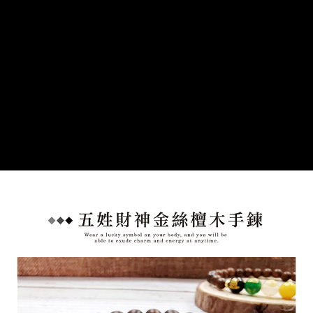
１．透過由恩沛科技股份有限公司提供之「AFTEE先享後付」服務完成之交
付款後萊爾富取貨
易，需依本服務之必要範圍內提供個人資料，並將交易相關給付款項請求債
每筆NT$80，滿NT$1,288(含以上)免運費
權轉讓予恩沛科技股份有限公司。
２．關於個人資料處理事宜，請瀏覽以下網址：
https://aftee.tw/terms/#terms3
7-11取貨付款
３．未成年的使用者請事先徵得法定代理人或監護人之同意方可使用
每筆NT$80，滿NT$1,288(含以上)免運費
「AFTEE先享後付」，若未經同意申辦者引起之損失，本公司不負相關責
任。
付款後7-11取貨
４．使用「AFTEE先享後付」時，將依據個別帳號之用戶狀況，依本公司即
時審查核予不同之上限額度；若仍有額度不足之情形，本公司將視審查結果
每筆NT$80，滿NT$1,288(含以上)免運費
請求用戶進行身份認證。
５．嚴禁一人註冊多個帳號或使用他人資訊註冊。若發現惡意使用之情形，
宅配
恩沛科技股份有限公司將有權停止該用戶之使用額度並採取法律行動。
每筆NT$80，滿NT$1,200(含以上)免運費
貨到付款
每筆NT$150，滿NT$1,500(含以上)免運費