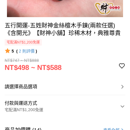
五行開運-五姓財神金絲檀木手鍊(兩款任選)
《含開光》【財神小舖】珍稀木材，典雅尊貴
宅配滿NT$1,200免運
5
(
2
則評價
)
NT$747 ~ NT$888
NT$498 ~ NT$588
請選擇商品選項
付款與運送方式
宅配滿NT$1,200免運
付款方式
信用卡一次付款