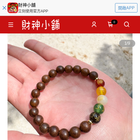
財神小舖
開啟APP
立刻使用官方APP
0
1
/
9