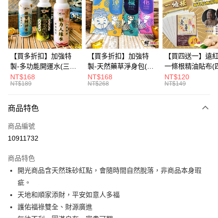
6 期 0 利率 每期
NT$83
21家銀行
合作金庫商業銀行
第一商業銀行
華南商業銀行
彰化商業銀行
12 期 0 利率 每期
NT$41
21家銀行
合作金庫商業銀行
第一商業銀行
上海商業儲蓄銀行
台北富邦商業銀行
華南商業銀行
彰化商業銀行
合作金庫商業銀行
第一商業銀行
超商取貨付款
國泰世華商業銀行
兆豐國際商業銀行
上海商業儲蓄銀行
台北富邦商業銀行
華南商業銀行
彰化商業銀行
臺灣中小企業銀行
台中商業銀行
國泰世華商業銀行
兆豐國際商業銀行
【買多折扣】加強特
【買多折扣】加強特
【買四送一】遠
LINE Pay
上海商業儲蓄銀行
台北富邦商業銀行
匯豐（台灣）商業銀行
華泰商業銀行
臺灣中小企業銀行
台中商業銀行
製-多功能開運水(三款
製-天然藥草淨身包(四
一條根精油貼布(
國泰世華商業銀行
兆豐國際商業銀行
聯邦商業銀行
遠東國際商業銀行
匯豐（台灣）商業銀行
華泰商業銀行
任選)《大師特製》
款任選)3入【財神小
任選)【財神小舖
NT$168
NT$168
NT$120
Apple Pay
臺灣中小企業銀行
台中商業銀行
元大商業銀行
永豐商業銀行
NT$189
NT$268
NT$149
聯邦商業銀行
遠東國際商業銀行
《含開光》財神小舖 -
舖】開運，桃花，除穢
利技術、伸縮貼
匯豐（台灣）商業銀行
華泰商業銀行
玉山商業銀行
星展（台灣）商業銀行
街口支付
元大商業銀行
永豐商業銀行
財神水、人緣水、除穢
節也能貼、改善
聯邦商業銀行
遠東國際商業銀行
台新國際商業銀行
中國信託商業銀行
玉山商業銀行
星展（台灣）商業銀行
水 防疫必備
商品特色
元大商業銀行
永豐商業銀行
台灣樂天信用卡公司
悠遊付
台新國際商業銀行
中國信託商業銀行
玉山商業銀行
星展（台灣）商業銀行
商品編號
台灣樂天信用卡公司
台新國際商業銀行
中國信託商業銀行
Google Pay
10911732
台灣樂天信用卡公司
全盈+PAY
商品特色
大哥付你分期
開光商品含天然珠砂紅點，會隨時間自然脫落，非商品本身瑕
相關說明
疵。
【大哥付你分期使用說明】
天地和順家添財，平安如意人多福
AFTEE先享後付
1.本服務由台灣大哥大提供，台灣大哥大用戶可立即使用無須另外申請。
護佑福祿雙全、財源廣進
2.付款方式選擇「大哥付你分期」，訂單成立後會自動跳轉到大哥付的交易
相關說明
流程，驗證手機門號後，選擇欲分期的期數、繳款截止日，確認付款後即完