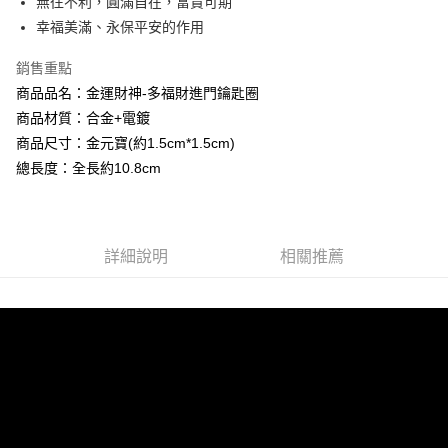
無往不利，圓滿自在，富貴可期
【關於「AFTEE先享後付」】
成交易。
Hami Point
AFTEE先享後付是「在收到商品之後才付款」的支付方式。 讓您購物簡單
幸福美滿、永保平安的作用
3.實際核准額度、可分期數及費用金額請依後續交易確認頁面所載為準。
便利好安心！
相關說明
4.訂單成立30分鐘內，如未前往確認交易或遇審核未通過，訂單將自動取
１．簡單：不需註冊會員、不需綁卡、不需儲值。
銷售重點
「Hami Point」為中華電信所提供之點數服務，可於會員專區綁定中華電信
消。如遇「轉專審核」未通過狀況，表示未達大哥付你分期系統評分，恕無
２．便利：只要手機號碼，簡訊認證，即可結帳。
ATM付款
會員帳號後，即可在購物車使用 Hami Point 折抵消費金額 (1點等於1元)。
法說明評估內容。
商品品名：金運財神-多福財進門鑰匙圈
３．安心：先確認商品／服務後，再付款。
【繳款方式說明】
商品材質：合金+電鍍
貨到付款
1.分期款項不併入電信帳單，「大哥付你分期」於每月結算日後寄送繳費提
【「AFTEE先享後付」結帳流程】
醒簡訊。
商品尺寸：金元寶(約1.5cm*1.5cm)
１．於結帳方式選擇「AFTEE先享後付」後，將跳轉至「AFTEE先享後付」
2.透過簡訊連結打開帳單後，可選擇「超商條碼／台灣大直營門市／銀行轉
總長度：全長約10.8cm
結帳頁面，進行簡訊認證並確認金額後，即可完成結帳。
運送方式
帳／街口支付／iPASS MONEY」等通路繳費。
２．訂單成立數日內，您將收到繳費通知簡訊。
全家取貨付款
３．收到繳費通知簡訊後14天內，點擊此簡訊中的連結，可透過四大超商／
【注意事項】
ATM／網路銀行／等多元方式進行付款，方視為交易完成。
每筆NT$80，滿NT$1,288(含以上)免運費
1.本服務係由「台灣大哥大股份有限公司」（以下簡稱本公司）所提供，讓
※ 請注意：結帳手續完成當下不需立刻繳費，但若您需要取消訂單，請聯絡
用戶於交易時，得透過本服務購買商品或服務，並由商店將買賣／分期付款
詳細說明
相關推薦
購買商品的店家。未經商家同意取消之訂單仍視為有效，需透過AFTEE先享
付款後全家取貨
買賣價金債權讓與本公司後，依約使用本公司帳單繳交帳款。
後付繳納相關費用。
2.基於同意付款使用「大哥付你分期」之契約關係目的，商店將以您的個人
每筆NT$80，滿NT$1,288(含以上)免運費
※ 交易是否成功請以「AFTEE先享後付 」之結帳頁面顯示為準，若有關於
資料（包含姓名、電話或地址）提供予台灣大哥大進項蒐集、處理及利用，
是否繳費成功／繳費後需取消欲退款等相關疑問，請聯繫「AFTEE先享後付
由本公司與您本人進行分期帳單所需資料之確認、核對及更正。
萊爾富取貨付款
客戶支援中心」
https://netprotections.freshdesk.com/support/home
3.完整用戶服務條款，請詳閱以下連結：
https://oppay.tw/userRule
每筆NT$80，滿NT$1,288(含以上)免運費
【注意事項】
１．透過由恩沛科技股份有限公司提供之「AFTEE先享後付」服務完成之交
付款後萊爾富取貨
易，需依本服務之必要範圍內提供個人資料，並將交易相關給付款項請求債
每筆NT$80，滿NT$1,288(含以上)免運費
權轉讓予恩沛科技股份有限公司。
２．關於個人資料處理事宜，請瀏覽以下網址：