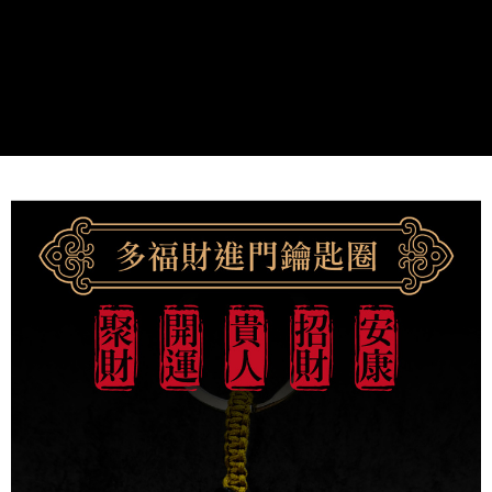
https://aftee.tw/terms/#terms3
7-11取貨付款
３．未成年的使用者請事先徵得法定代理人或監護人之同意方可使用
每筆NT$80，滿NT$1,288(含以上)免運費
「AFTEE先享後付」，若未經同意申辦者引起之損失，本公司不負相關責
任。
付款後7-11取貨
４．使用「AFTEE先享後付」時，將依據個別帳號之用戶狀況，依本公司即
時審查核予不同之上限額度；若仍有額度不足之情形，本公司將視審查結果
每筆NT$80，滿NT$1,288(含以上)免運費
請求用戶進行身份認證。
５．嚴禁一人註冊多個帳號或使用他人資訊註冊。若發現惡意使用之情形，
宅配
恩沛科技股份有限公司將有權停止該用戶之使用額度並採取法律行動。
每筆NT$80，滿NT$1,200(含以上)免運費
貨到付款
每筆NT$150，滿NT$1,500(含以上)免運費