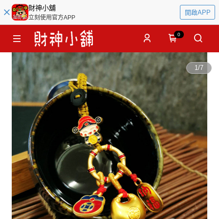
財神小舖
開啟APP
立刻使用官方APP
0
1
/
7