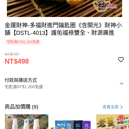
金運財神-多福財進門鑰匙圈《含開光》財神小
舖【DSTL-4013】護佑福祿雙全、財源廣進
宅配滿NT$1,200免運
NT$747
NT$498
付款與運送方式
宅配滿NT$1,200免運
付款方式
信用卡一次付款
商品加價購 (9)
查看全部
信用卡分期付款
3 期 0 利率 每期
NT$166
21家銀行