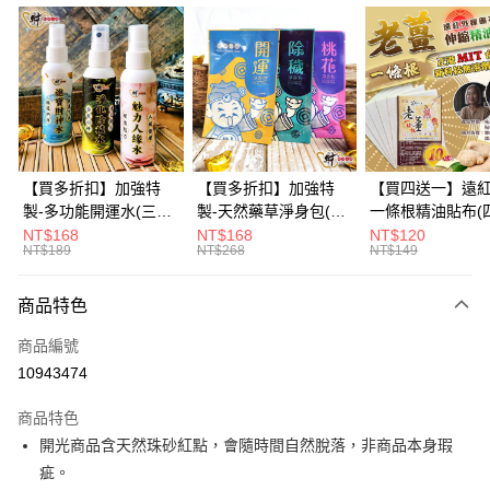
信用卡分期付款
3 期 0 利率 每期
NT$123
21家銀行
6 期 0 利率 每期
NT$61
21家銀行
合作金庫商業銀行
第一商業銀行
華南商業銀行
彰化商業銀行
12 期 0 利率 每期
NT$30
21家銀行
合作金庫商業銀行
第一商業銀行
上海商業儲蓄銀行
台北富邦商業銀行
華南商業銀行
彰化商業銀行
合作金庫商業銀行
第一商業銀行
超商取貨付款
國泰世華商業銀行
兆豐國際商業銀行
上海商業儲蓄銀行
台北富邦商業銀行
華南商業銀行
彰化商業銀行
臺灣中小企業銀行
台中商業銀行
國泰世華商業銀行
兆豐國際商業銀行
【買多折扣】加強特
【買多折扣】加強特
【買四送一】遠
LINE Pay
上海商業儲蓄銀行
台北富邦商業銀行
匯豐（台灣）商業銀行
華泰商業銀行
臺灣中小企業銀行
台中商業銀行
製-多功能開運水(三款
製-天然藥草淨身包(四
一條根精油貼布(
國泰世華商業銀行
兆豐國際商業銀行
聯邦商業銀行
遠東國際商業銀行
匯豐（台灣）商業銀行
華泰商業銀行
任選)《大師特製》
款任選)3入【財神小
任選)【財神小舖
NT$168
NT$168
NT$120
Apple Pay
臺灣中小企業銀行
台中商業銀行
元大商業銀行
永豐商業銀行
NT$189
NT$268
NT$149
聯邦商業銀行
遠東國際商業銀行
《含開光》財神小舖 -
舖】開運，桃花，除穢
利技術、伸縮貼
匯豐（台灣）商業銀行
華泰商業銀行
玉山商業銀行
星展（台灣）商業銀行
街口支付
元大商業銀行
永豐商業銀行
財神水、人緣水、除穢
節也能貼、改善
聯邦商業銀行
遠東國際商業銀行
台新國際商業銀行
中國信託商業銀行
玉山商業銀行
星展（台灣）商業銀行
水 防疫必備
商品特色
元大商業銀行
永豐商業銀行
台灣樂天信用卡公司
悠遊付
台新國際商業銀行
中國信託商業銀行
玉山商業銀行
星展（台灣）商業銀行
商品編號
台灣樂天信用卡公司
台新國際商業銀行
中國信託商業銀行
Google Pay
10943474
台灣樂天信用卡公司
全盈+PAY
商品特色
大哥付你分期
開光商品含天然珠砂紅點，會隨時間自然脫落，非商品本身瑕
相關說明
疵。