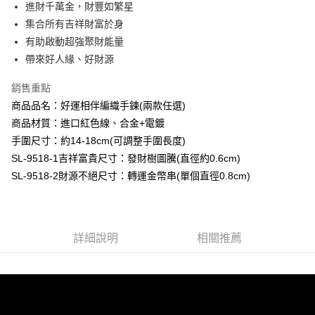
【大哥付你分期使用說明】
進財千萬金，財豐如繁星
AFTEE先享後付
1.本服務由台灣大哥大提供，台灣大哥大用戶可立即使用無須另外申請。
集合所有吉祥財富於身
2.付款方式選擇「大哥付你分期」，訂單成立後會自動跳轉到大哥付的交易
相關說明
流程，驗證手機門號後，選擇欲分期的期數、繳款截止日，確認付款後即完
有助啟動超強聚財能量
【關於「AFTEE先享後付」】
成交易。
Hami Point
AFTEE先享後付是「在收到商品之後才付款」的支付方式。 讓您購物簡單
帶來好人緣、好財源
3.實際核准額度、可分期數及費用金額請依後續交易確認頁面所載為準。
便利好安心！
相關說明
4.訂單成立30分鐘內，如未前往確認交易或遇審核未通過，訂單將自動取
１．簡單：不需註冊會員、不需綁卡、不需儲值。
銷售重點
「Hami Point」為中華電信所提供之點數服務，可於會員專區綁定中華電信
消。如遇「轉專審核」未通過狀況，表示未達大哥付你分期系統評分，恕無
２．便利：只要手機號碼，簡訊認證，即可結帳。
ATM付款
會員帳號後，即可在購物車使用 Hami Point 折抵消費金額 (1點等於1元)。
法說明評估內容。
商品品名：好運相伴編織手鍊(兩款任選)
３．安心：先確認商品／服務後，再付款。
【繳款方式說明】
商品材質：進口紅色線、合金+電鍍
貨到付款
1.分期款項不併入電信帳單，「大哥付你分期」於每月結算日後寄送繳費提
【「AFTEE先享後付」結帳流程】
醒簡訊。
手圍尺寸：約14-18cm(可調整手圍長度)
１．於結帳方式選擇「AFTEE先享後付」後，將跳轉至「AFTEE先享後付」
2.透過簡訊連結打開帳單後，可選擇「超商條碼／台灣大直營門市／銀行轉
SL-9518-1吉祥富貴尺寸：發財樹圖騰(直徑約0.6cm)
結帳頁面，進行簡訊認證並確認金額後，即可完成結帳。
運送方式
帳／街口支付／iPASS MONEY」等通路繳費。
２．訂單成立數日內，您將收到繳費通知簡訊。
SL-9518-2財源不絕尺寸：轉運金幣串(單個直徑0.8cm)
全家取貨付款
３．收到繳費通知簡訊後14天內，點擊此簡訊中的連結，可透過四大超商／
【注意事項】
ATM／網路銀行／等多元方式進行付款，方視為交易完成。
每筆NT$80，滿NT$1,288(含以上)免運費
1.本服務係由「台灣大哥大股份有限公司」（以下簡稱本公司）所提供，讓
※ 請注意：結帳手續完成當下不需立刻繳費，但若您需要取消訂單，請聯絡
用戶於交易時，得透過本服務購買商品或服務，並由商店將買賣／分期付款
購買商品的店家。未經商家同意取消之訂單仍視為有效，需透過AFTEE先享
付款後全家取貨
買賣價金債權讓與本公司後，依約使用本公司帳單繳交帳款。
後付繳納相關費用。
詳細說明
相關推薦
2.基於同意付款使用「大哥付你分期」之契約關係目的，商店將以您的個人
每筆NT$80，滿NT$1,288(含以上)免運費
※ 交易是否成功請以「AFTEE先享後付 」之結帳頁面顯示為準，若有關於
資料（包含姓名、電話或地址）提供予台灣大哥大進項蒐集、處理及利用，
是否繳費成功／繳費後需取消欲退款等相關疑問，請聯繫「AFTEE先享後付
由本公司與您本人進行分期帳單所需資料之確認、核對及更正。
萊爾富取貨付款
客戶支援中心」
https://netprotections.freshdesk.com/support/home
3.完整用戶服務條款，請詳閱以下連結：
https://oppay.tw/userRule
每筆NT$80，滿NT$1,288(含以上)免運費
【注意事項】
１．透過由恩沛科技股份有限公司提供之「AFTEE先享後付」服務完成之交