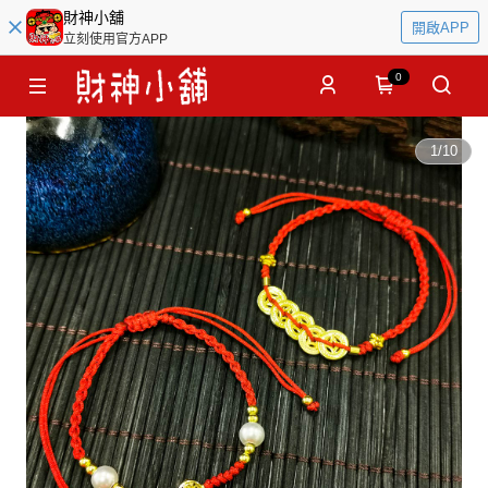
財神小舖
開啟APP
立刻使用官方APP
0
1
/
10