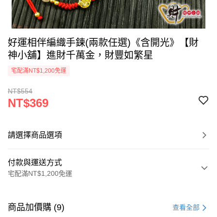
好運相伴編織手鍊(兩款任選)《含開光》【財
神小舖】進財千萬金，財豐如繁星
宅配滿NT$1,200免運
NT$554
NT$369
請選擇商品選項
付款與運送方式
宅配滿NT$1,200免運
付款方式
信用卡一次付款
商品加價購 (9)
查看全部