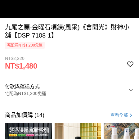
九尾之願-金曜石項鍊(風采)《含開光》財神小
舖【DSP-7108-1】
宅配滿NT$1,200免運
NT$2,220
NT$1,480
付款與運送方式
宅配滿NT$1,200免運
付款方式
信用卡一次付款
商品加價購 (14)
查看全部
信用卡分期付款
3 期 0 利率 每期
NT$493
21家銀行