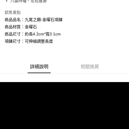
八面玲瓏、左右逢源
【關於「AFTEE先享後付」】
成交易。
Hami Point
AFTEE先享後付是「在收到商品之後才付款」的支付方式。 讓您購物簡單
3.實際核准額度、可分期數及費用金額請依後續交易確認頁面所載為準。
便利好安心！
銷售重點
相關說明
4.訂單成立30分鐘內，如未前往確認交易或遇審核未通過，訂單將自動取
１．簡單：不需註冊會員、不需綁卡、不需儲值。
商品品名：九尾之願-金曜石項鍊
「Hami Point」為中華電信所提供之點數服務，可於會員專區綁定中華電信
消。如遇「轉專審核」未通過狀況，表示未達大哥付你分期系統評分，恕無
２．便利：只要手機號碼，簡訊認證，即可結帳。
ATM付款
會員帳號後，即可在購物車使用 Hami Point 折抵消費金額 (1點等於1元)。
法說明評估內容。
商品材質：金曜石
３．安心：先確認商品／服務後，再付款。
【繳款方式說明】
商品尺寸：約長4.2cm*寬3.1cm
貨到付款
1.分期款項不併入電信帳單，「大哥付你分期」於每月結算日後寄送繳費提
【「AFTEE先享後付」結帳流程】
醒簡訊。
項鍊尺寸：可伸縮調整長度
１．於結帳方式選擇「AFTEE先享後付」後，將跳轉至「AFTEE先享後付」
2.透過簡訊連結打開帳單後，可選擇「超商條碼／台灣大直營門市／銀行轉
結帳頁面，進行簡訊認證並確認金額後，即可完成結帳。
運送方式
帳／街口支付／iPASS MONEY」等通路繳費。
２．訂單成立數日內，您將收到繳費通知簡訊。
全家取貨付款
３．收到繳費通知簡訊後14天內，點擊此簡訊中的連結，可透過四大超商／
【注意事項】
ATM／網路銀行／等多元方式進行付款，方視為交易完成。
每筆NT$80，滿NT$1,288(含以上)免運費
詳細說明
相關推薦
1.本服務係由「台灣大哥大股份有限公司」（以下簡稱本公司）所提供，讓
※ 請注意：結帳手續完成當下不需立刻繳費，但若您需要取消訂單，請聯絡
用戶於交易時，得透過本服務購買商品或服務，並由商店將買賣／分期付款
購買商品的店家。未經商家同意取消之訂單仍視為有效，需透過AFTEE先享
付款後全家取貨
買賣價金債權讓與本公司後，依約使用本公司帳單繳交帳款。
後付繳納相關費用。
2.基於同意付款使用「大哥付你分期」之契約關係目的，商店將以您的個人
每筆NT$80，滿NT$1,288(含以上)免運費
※ 交易是否成功請以「AFTEE先享後付 」之結帳頁面顯示為準，若有關於
資料（包含姓名、電話或地址）提供予台灣大哥大進項蒐集、處理及利用，
是否繳費成功／繳費後需取消欲退款等相關疑問，請聯繫「AFTEE先享後付
由本公司與您本人進行分期帳單所需資料之確認、核對及更正。
萊爾富取貨付款
客戶支援中心」
https://netprotections.freshdesk.com/support/home
3.完整用戶服務條款，請詳閱以下連結：
https://oppay.tw/userRule
每筆NT$80，滿NT$1,288(含以上)免運費
【注意事項】
１．透過由恩沛科技股份有限公司提供之「AFTEE先享後付」服務完成之交
付款後萊爾富取貨
易，需依本服務之必要範圍內提供個人資料，並將交易相關給付款項請求債
每筆NT$80，滿NT$1,288(含以上)免運費
權轉讓予恩沛科技股份有限公司。
２．關於個人資料處理事宜，請瀏覽以下網址：