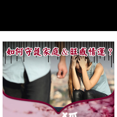
https://aftee.tw/terms/#terms3
7-11取貨付款
３．未成年的使用者請事先徵得法定代理人或監護人之同意方可使用
每筆NT$80，滿NT$1,288(含以上)免運費
「AFTEE先享後付」，若未經同意申辦者引起之損失，本公司不負相關責
任。
付款後7-11取貨
４．使用「AFTEE先享後付」時，將依據個別帳號之用戶狀況，依本公司即
時審查核予不同之上限額度；若仍有額度不足之情形，本公司將視審查結果
每筆NT$80，滿NT$1,288(含以上)免運費
請求用戶進行身份認證。
５．嚴禁一人註冊多個帳號或使用他人資訊註冊。若發現惡意使用之情形，
宅配
恩沛科技股份有限公司將有權停止該用戶之使用額度並採取法律行動。
每筆NT$80，滿NT$1,200(含以上)免運費
貨到付款
每筆NT$150，滿NT$1,500(含以上)免運費