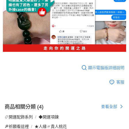
顯示電腦版詳細說明
客服
商品相關分類 (4)
查看全部
📿開運配飾系列
◆開運項鍊
🔎祈願看這裡
★人緣〃貴人桃花