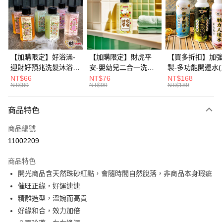
6 期 0 利率 每期
NT$246
21家銀行
合作金庫商業銀行
第一商業銀行
華南商業銀行
彰化商業銀行
12 期 0 利率 每期
NT$123
21家銀行
合作金庫商業銀行
第一商業銀行
上海商業儲蓄銀行
台北富邦商業銀行
華南商業銀行
彰化商業銀行
合作金庫商業銀行
第一商業銀行
超商取貨付款
國泰世華商業銀行
兆豐國際商業銀行
上海商業儲蓄銀行
台北富邦商業銀行
華南商業銀行
彰化商業銀行
臺灣中小企業銀行
台中商業銀行
國泰世華商業銀行
兆豐國際商業銀行
【加購限定】好浴澡-
【加購限定】財虎平
【買多折扣】加
LINE Pay
上海商業儲蓄銀行
台北富邦商業銀行
匯豐（台灣）商業銀行
華泰商業銀行
臺灣中小企業銀行
台中商業銀行
迎財好預兆洗髮沐浴露
安-嬰幼兒二合一洗髮
製-多功能開運水
國泰世華商業銀行
兆豐國際商業銀行
聯邦商業銀行
遠東國際商業銀行
匯豐（台灣）商業銀行
華泰商業銀行
60ml(六款任選)【財神
沐浴露60ml《財神小
任選)《大師特製
NT$66
NT$76
NT$168
Apple Pay
臺灣中小企業銀行
台中商業銀行
元大商業銀行
永豐商業銀行
NT$89
NT$99
NT$189
聯邦商業銀行
遠東國際商業銀行
小舖】PIF 財神嚴選，
舖》【BABY-0601】
《含開光》財神小舖
匯豐（台灣）商業銀行
華泰商業銀行
玉山商業銀行
星展（台灣）商業銀行
街口支付
元大商業銀行
永豐商業銀行
迎接好預兆 旅行隨身
PIF 平安健康好預兆、
財神水、人緣水
聯邦商業銀行
遠東國際商業銀行
台新國際商業銀行
中國信託商業銀行
玉山商業銀行
星展（台灣）商業銀行
瓶 旅遊出門最安心
洗後舒服好入眠、旅行
水 防疫必備
商品特色
元大商業銀行
永豐商業銀行
台灣樂天信用卡公司
悠遊付
台新國際商業銀行
中國信託商業銀行
隨身瓶 旅遊出門最安
玉山商業銀行
星展（台灣）商業銀行
商品編號
台灣樂天信用卡公司
心
台新國際商業銀行
中國信託商業銀行
Google Pay
11002209
台灣樂天信用卡公司
全盈+PAY
商品特色
大哥付你分期
開光商品含天然珠砂紅點，會隨時間自然脫落，非商品本身瑕疵
相關說明
催旺正緣，好運連連
【大哥付你分期使用說明】
精雕造型，溫婉而高貴
AFTEE先享後付
1.本服務由台灣大哥大提供，台灣大哥大用戶可立即使用無須另外申請。
好緣和合，效力加倍
2.付款方式選擇「大哥付你分期」，訂單成立後會自動跳轉到大哥付的交易
相關說明
流程，驗證手機門號後，選擇欲分期的期數、繳款截止日，確認付款後即完