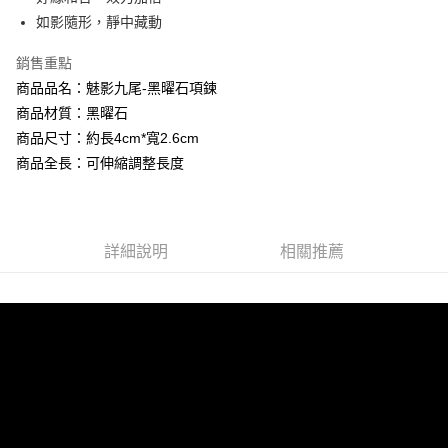
相關說明
流程，驗證手機門號後，選擇欲分期的期數、繳款截止日，確認付款後即完
如影隨形，靜中藏動
【關於「AFTEE先享後付」】
成交易。
Hami Point
AFTEE先享後付是「在收到商品之後才付款」的支付方式。 讓您購物簡單
3.實際核准額度、可分期數及費用金額請依後續交易確認頁面所載為準。
便利好安心！
銷售重點
相關說明
4.訂單成立30分鐘內，如未前往確認交易或遇審核未通過，訂單將自動取
１．簡單：不需註冊會員、不需綁卡、不需儲值。
商品品名：魅影九尾-黑曜石項鍊
「Hami Point」為中華電信所提供之點數服務，可於會員專區綁定中華電信
消。如遇「轉專審核」未通過狀況，表示未達大哥付你分期系統評分，恕無
２．便利：只要手機號碼，簡訊認證，即可結帳。
ATM付款
會員帳號後，即可在購物車使用 Hami Point 折抵消費金額 (1點等於1元)。
法說明評估內容。
商品材質：黑曜石
３．安心：先確認商品／服務後，再付款。
【繳款方式說明】
商品尺寸：約長4cm*寬2.6cm
貨到付款
1.分期款項不併入電信帳單，「大哥付你分期」於每月結算日後寄送繳費提
【「AFTEE先享後付」結帳流程】
醒簡訊。
商品全長：可伸縮調整長度
１．於結帳方式選擇「AFTEE先享後付」後，將跳轉至「AFTEE先享後付」
2.透過簡訊連結打開帳單後，可選擇「超商條碼／台灣大直營門市／銀行轉
結帳頁面，進行簡訊認證並確認金額後，即可完成結帳。
運送方式
帳／街口支付／iPASS MONEY」等通路繳費。
２．訂單成立數日內，您將收到繳費通知簡訊。
全家取貨付款
３．收到繳費通知簡訊後14天內，點擊此簡訊中的連結，可透過四大超商／
【注意事項】
ATM／網路銀行／等多元方式進行付款，方視為交易完成。
每筆NT$80，滿NT$1,288(含以上)免運費
詳細說明
相關推薦
1.本服務係由「台灣大哥大股份有限公司」（以下簡稱本公司）所提供，讓
※ 請注意：結帳手續完成當下不需立刻繳費，但若您需要取消訂單，請聯絡
用戶於交易時，得透過本服務購買商品或服務，並由商店將買賣／分期付款
購買商品的店家。未經商家同意取消之訂單仍視為有效，需透過AFTEE先享
付款後全家取貨
買賣價金債權讓與本公司後，依約使用本公司帳單繳交帳款。
後付繳納相關費用。
2.基於同意付款使用「大哥付你分期」之契約關係目的，商店將以您的個人
每筆NT$80，滿NT$1,288(含以上)免運費
※ 交易是否成功請以「AFTEE先享後付 」之結帳頁面顯示為準，若有關於
資料（包含姓名、電話或地址）提供予台灣大哥大進項蒐集、處理及利用，
是否繳費成功／繳費後需取消欲退款等相關疑問，請聯繫「AFTEE先享後付
由本公司與您本人進行分期帳單所需資料之確認、核對及更正。
萊爾富取貨付款
客戶支援中心」
https://netprotections.freshdesk.com/support/home
3.完整用戶服務條款，請詳閱以下連結：
https://oppay.tw/userRule
每筆NT$80，滿NT$1,288(含以上)免運費
【注意事項】
１．透過由恩沛科技股份有限公司提供之「AFTEE先享後付」服務完成之交
付款後萊爾富取貨
易，需依本服務之必要範圍內提供個人資料，並將交易相關給付款項請求債
每筆NT$80，滿NT$1,288(含以上)免運費
權轉讓予恩沛科技股份有限公司。