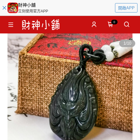
財神小舖
開啟APP
立刻使用官方APP
0
1
/
10