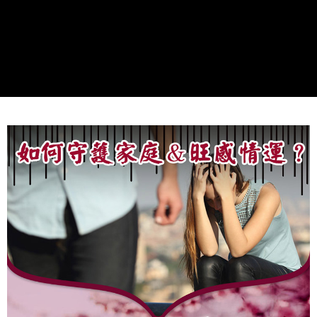
２．關於個人資料處理事宜，請瀏覽以下網址：
https://aftee.tw/terms/#terms3
7-11取貨付款
３．未成年的使用者請事先徵得法定代理人或監護人之同意方可使用
每筆NT$80，滿NT$1,288(含以上)免運費
「AFTEE先享後付」，若未經同意申辦者引起之損失，本公司不負相關責
任。
付款後7-11取貨
４．使用「AFTEE先享後付」時，將依據個別帳號之用戶狀況，依本公司即
時審查核予不同之上限額度；若仍有額度不足之情形，本公司將視審查結果
每筆NT$80，滿NT$1,288(含以上)免運費
請求用戶進行身份認證。
５．嚴禁一人註冊多個帳號或使用他人資訊註冊。若發現惡意使用之情形，
宅配
恩沛科技股份有限公司將有權停止該用戶之使用額度並採取法律行動。
每筆NT$80，滿NT$1,200(含以上)免運費
貨到付款
每筆NT$150，滿NT$1,500(含以上)免運費