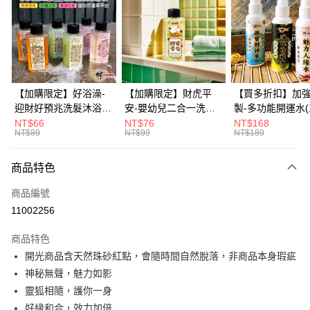
3 期 0 利率 每期
NT$426
21家銀行
6 期 0 利率 每期
NT$213
21家銀行
合作金庫商業銀行
第一商業銀行
華南商業銀行
彰化商業銀行
12 期 0 利率 每期
NT$106
21家銀行
合作金庫商業銀行
第一商業銀行
上海商業儲蓄銀行
台北富邦商業銀行
華南商業銀行
彰化商業銀行
合作金庫商業銀行
第一商業銀行
超商取貨付款
國泰世華商業銀行
兆豐國際商業銀行
上海商業儲蓄銀行
台北富邦商業銀行
華南商業銀行
彰化商業銀行
臺灣中小企業銀行
台中商業銀行
國泰世華商業銀行
兆豐國際商業銀行
【加購限定】好浴澡-
【加購限定】財虎平
【買多折扣】加
LINE Pay
上海商業儲蓄銀行
台北富邦商業銀行
匯豐（台灣）商業銀行
華泰商業銀行
臺灣中小企業銀行
台中商業銀行
迎財好預兆洗髮沐浴露
安-嬰幼兒二合一洗髮
製-多功能開運水
國泰世華商業銀行
兆豐國際商業銀行
聯邦商業銀行
遠東國際商業銀行
匯豐（台灣）商業銀行
華泰商業銀行
60ml(六款任選)【財神
沐浴露60ml《財神小
任選)《大師特製
NT$66
NT$76
NT$168
Apple Pay
臺灣中小企業銀行
台中商業銀行
元大商業銀行
永豐商業銀行
NT$89
NT$99
NT$189
聯邦商業銀行
遠東國際商業銀行
小舖】PIF 財神嚴選，
舖》【BABY-0601】
《含開光》財神小舖
匯豐（台灣）商業銀行
華泰商業銀行
玉山商業銀行
星展（台灣）商業銀行
街口支付
元大商業銀行
永豐商業銀行
迎接好預兆 旅行隨身
PIF 平安健康好預兆、
財神水、人緣水
聯邦商業銀行
遠東國際商業銀行
台新國際商業銀行
中國信託商業銀行
玉山商業銀行
星展（台灣）商業銀行
瓶 旅遊出門最安心
洗後舒服好入眠、旅行
水 防疫必備
商品特色
元大商業銀行
永豐商業銀行
台灣樂天信用卡公司
悠遊付
台新國際商業銀行
中國信託商業銀行
隨身瓶 旅遊出門最安
玉山商業銀行
星展（台灣）商業銀行
商品編號
台灣樂天信用卡公司
心
台新國際商業銀行
中國信託商業銀行
Google Pay
11002256
台灣樂天信用卡公司
全盈+PAY
商品特色
大哥付你分期
開光商品含天然珠砂紅點，會隨時間自然脫落，非商品本身瑕疵
相關說明
神秘無聲，魅力如影
【大哥付你分期使用說明】
靈狐相隨，護你一身
AFTEE先享後付
1.本服務由台灣大哥大提供，台灣大哥大用戶可立即使用無須另外申請。
好緣和合，效力加倍
2.付款方式選擇「大哥付你分期」，訂單成立後會自動跳轉到大哥付的交易