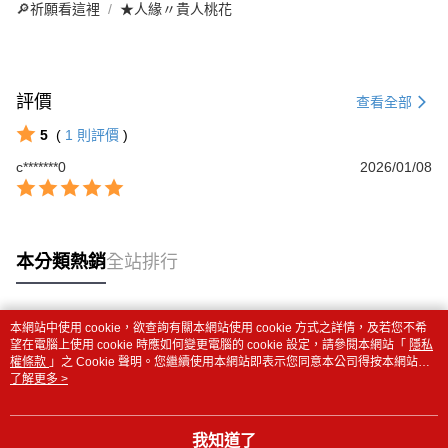
🔎祈願看這裡
★人緣〃貴人桃花
評價
查看全部
5
(
1
則評價
)
c*******0
2026/01/08
本分類熱銷
全站排行
本網站中使用 cookie，欲查詢有關本網站使用 cookie 方式之詳情，及若您不希
熱門標籤
望在電腦上使用 cookie 時應如何變更電腦的 cookie 設定，請參閱本網站「
隱私
權條款
」之 Cookie 聲明。您繼續使用本網站即表示您同意本公司得按本網站使
用條款之 Cookie 聲明使用 cookie。
了解更多 >
我知道了