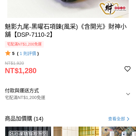
魅影九尾-黑曜石項鍊(風采)《含開光》財神小
舖【DSP-7110-2】
宅配滿NT$1,200免運
5
(
1
則評價
)
NT$1,920
NT$1,280
付款與運送方式
宅配滿NT$1,200免運
付款方式
信用卡一次付款
商品加價購 (14)
查看全部
信用卡分期付款