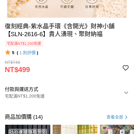
復刻經典-紫水晶手環《含開光》財神小舖
【SLN-2616-6】貴人湧現、聚財納福
宅配滿NT$1,200免運
5
(
1
則評價
)
NT$749
NT$499
付款與運送方式
宅配滿NT$1,200免運
付款方式
信用卡一次付款
商品加價購 (14)
查看全部
信用卡分期付款