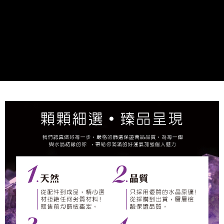
２．關於個人資料處理事宜，請瀏覽以下網址：
https://aftee.tw/terms/#terms3
7-11取貨付款
３．未成年的使用者請事先徵得法定代理人或監護人之同意方可使用
每筆NT$80，滿NT$1,288(含以上)免運費
「AFTEE先享後付」，若未經同意申辦者引起之損失，本公司不負相關責
任。
付款後7-11取貨
４．使用「AFTEE先享後付」時，將依據個別帳號之用戶狀況，依本公司即
時審查核予不同之上限額度；若仍有額度不足之情形，本公司將視審查結果
每筆NT$80，滿NT$1,288(含以上)免運費
請求用戶進行身份認證。
５．嚴禁一人註冊多個帳號或使用他人資訊註冊。若發現惡意使用之情形，
宅配
恩沛科技股份有限公司將有權停止該用戶之使用額度並採取法律行動。
每筆NT$80，滿NT$1,200(含以上)免運費
貨到付款
每筆NT$150，滿NT$1,500(含以上)免運費