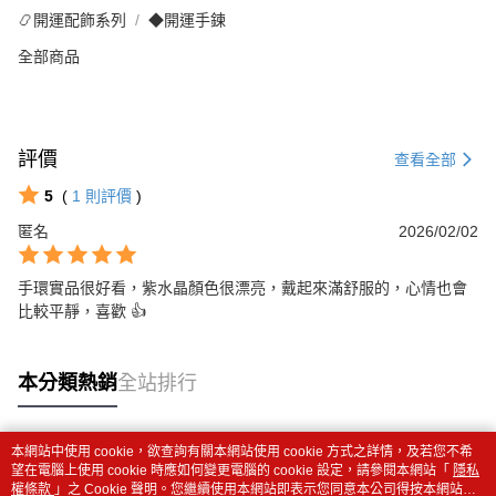
📿開運配飾系列
◆開運手鍊
全部商品
評價
查看全部
5
(
1
則評價
)
匿名
2026/02/02
手環實品很好看，紫水晶顏色很漂亮，戴起來滿舒服的，心情也會
比較平靜，喜歡 👍
本分類熱銷
全站排行
本網站中使用 cookie，欲查詢有關本網站使用 cookie 方式之詳情，及若您不希
熱門標籤
望在電腦上使用 cookie 時應如何變更電腦的 cookie 設定，請參閱本網站「
隱私
權條款
」之 Cookie 聲明。您繼續使用本網站即表示您同意本公司得按本網站使