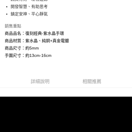
相關說明
流程，驗證手機門號後，選擇欲分期的期數、繳款截止日，確認付款後即完
開發智慧、有助思考
【關於「AFTEE先享後付」】
成交易。
Hami Point
AFTEE先享後付是「在收到商品之後才付款」的支付方式。 讓您購物簡單
鎮定安神、平心靜氣
3.實際核准額度、可分期數及費用金額請依後續交易確認頁面所載為準。
便利好安心！
相關說明
4.訂單成立30分鐘內，如未前往確認交易或遇審核未通過，訂單將自動取
１．簡單：不需註冊會員、不需綁卡、不需儲值。
銷售重點
「Hami Point」為中華電信所提供之點數服務，可於會員專區綁定中華電信
消。如遇「轉專審核」未通過狀況，表示未達大哥付你分期系統評分，恕無
２．便利：只要手機號碼，簡訊認證，即可結帳。
ATM付款
會員帳號後，即可在購物車使用 Hami Point 折抵消費金額 (1點等於1元)。
法說明評估內容。
商品品名：復刻經典-紫水晶手環
３．安心：先確認商品／服務後，再付款。
【繳款方式說明】
商品材質：紫水晶、純銅+真金電鍍
貨到付款
1.分期款項不併入電信帳單，「大哥付你分期」於每月結算日後寄送繳費提
【「AFTEE先享後付」結帳流程】
醒簡訊。
商品尺寸：約5mm
１．於結帳方式選擇「AFTEE先享後付」後，將跳轉至「AFTEE先享後付」
2.透過簡訊連結打開帳單後，可選擇「超商條碼／台灣大直營門市／銀行轉
手圍尺寸：約13cm-16cm
結帳頁面，進行簡訊認證並確認金額後，即可完成結帳。
運送方式
帳／街口支付／iPASS MONEY」等通路繳費。
２．訂單成立數日內，您將收到繳費通知簡訊。
全家取貨付款
３．收到繳費通知簡訊後14天內，點擊此簡訊中的連結，可透過四大超商／
【注意事項】
ATM／網路銀行／等多元方式進行付款，方視為交易完成。
每筆NT$80，滿NT$1,288(含以上)免運費
1.本服務係由「台灣大哥大股份有限公司」（以下簡稱本公司）所提供，讓
※ 請注意：結帳手續完成當下不需立刻繳費，但若您需要取消訂單，請聯絡
用戶於交易時，得透過本服務購買商品或服務，並由商店將買賣／分期付款
詳細說明
相關推薦
購買商品的店家。未經商家同意取消之訂單仍視為有效，需透過AFTEE先享
付款後全家取貨
買賣價金債權讓與本公司後，依約使用本公司帳單繳交帳款。
後付繳納相關費用。
2.基於同意付款使用「大哥付你分期」之契約關係目的，商店將以您的個人
每筆NT$80，滿NT$1,288(含以上)免運費
※ 交易是否成功請以「AFTEE先享後付 」之結帳頁面顯示為準，若有關於
資料（包含姓名、電話或地址）提供予台灣大哥大進項蒐集、處理及利用，
是否繳費成功／繳費後需取消欲退款等相關疑問，請聯繫「AFTEE先享後付
由本公司與您本人進行分期帳單所需資料之確認、核對及更正。
萊爾富取貨付款
客戶支援中心」
https://netprotections.freshdesk.com/support/home
3.完整用戶服務條款，請詳閱以下連結：
https://oppay.tw/userRule
每筆NT$80，滿NT$1,288(含以上)免運費
【注意事項】
１．透過由恩沛科技股份有限公司提供之「AFTEE先享後付」服務完成之交
付款後萊爾富取貨
易，需依本服務之必要範圍內提供個人資料，並將交易相關給付款項請求債
每筆NT$80，滿NT$1,288(含以上)免運費
權轉讓予恩沛科技股份有限公司。