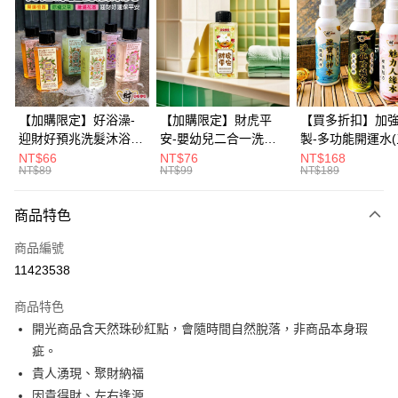
3 期 0 利率 每期
NT$166
21家銀行
6 期 0 利率 每期
NT$83
21家銀行
合作金庫商業銀行
第一商業銀行
華南商業銀行
彰化商業銀行
12 期 0 利率 每期
NT$41
21家銀行
合作金庫商業銀行
第一商業銀行
上海商業儲蓄銀行
台北富邦商業銀行
華南商業銀行
彰化商業銀行
合作金庫商業銀行
第一商業銀行
超商取貨付款
國泰世華商業銀行
兆豐國際商業銀行
上海商業儲蓄銀行
台北富邦商業銀行
華南商業銀行
彰化商業銀行
臺灣中小企業銀行
台中商業銀行
國泰世華商業銀行
兆豐國際商業銀行
【加購限定】好浴澡-
【加購限定】財虎平
【買多折扣】加
LINE Pay
上海商業儲蓄銀行
台北富邦商業銀行
匯豐（台灣）商業銀行
華泰商業銀行
臺灣中小企業銀行
台中商業銀行
迎財好預兆洗髮沐浴露
安-嬰幼兒二合一洗髮
製-多功能開運水
國泰世華商業銀行
兆豐國際商業銀行
聯邦商業銀行
遠東國際商業銀行
匯豐（台灣）商業銀行
華泰商業銀行
60ml(六款任選)【財神
沐浴露60ml《財神小
任選)《大師特製
NT$66
NT$76
NT$168
Apple Pay
臺灣中小企業銀行
台中商業銀行
元大商業銀行
永豐商業銀行
NT$89
NT$99
NT$189
聯邦商業銀行
遠東國際商業銀行
小舖】PIF 財神嚴選，
舖》【BABY-0601】
《含開光》財神小舖
匯豐（台灣）商業銀行
華泰商業銀行
玉山商業銀行
星展（台灣）商業銀行
街口支付
元大商業銀行
永豐商業銀行
迎接好預兆 旅行隨身
PIF 平安健康好預兆、
財神水、人緣水
聯邦商業銀行
遠東國際商業銀行
台新國際商業銀行
中國信託商業銀行
玉山商業銀行
星展（台灣）商業銀行
瓶 旅遊出門最安心
洗後舒服好入眠、旅行
水 防疫必備
商品特色
元大商業銀行
永豐商業銀行
台灣樂天信用卡公司
悠遊付
台新國際商業銀行
中國信託商業銀行
隨身瓶 旅遊出門最安
玉山商業銀行
星展（台灣）商業銀行
商品編號
台灣樂天信用卡公司
心
台新國際商業銀行
中國信託商業銀行
Google Pay
11423538
台灣樂天信用卡公司
全盈+PAY
商品特色
大哥付你分期
開光商品含天然珠砂紅點，會隨時間自然脫落，非商品本身瑕
相關說明
疵。
【大哥付你分期使用說明】
貴人湧現、聚財納福
AFTEE先享後付
1.本服務由台灣大哥大提供，台灣大哥大用戶可立即使用無須另外申請。
因貴得財、左右逢源
2.付款方式選擇「大哥付你分期」，訂單成立後會自動跳轉到大哥付的交易