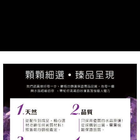
２．關於個人資料處理事宜，請瀏覽以下網址：
https://aftee.tw/terms/#terms3
7-11取貨付款
３．未成年的使用者請事先徵得法定代理人或監護人之同意方可使用
每筆NT$80，滿NT$1,288(含以上)免運費
「AFTEE先享後付」，若未經同意申辦者引起之損失，本公司不負相關責
任。
付款後7-11取貨
４．使用「AFTEE先享後付」時，將依據個別帳號之用戶狀況，依本公司即
時審查核予不同之上限額度；若仍有額度不足之情形，本公司將視審查結果
每筆NT$80，滿NT$1,288(含以上)免運費
請求用戶進行身份認證。
５．嚴禁一人註冊多個帳號或使用他人資訊註冊。若發現惡意使用之情形，
宅配
恩沛科技股份有限公司將有權停止該用戶之使用額度並採取法律行動。
每筆NT$80，滿NT$1,200(含以上)免運費
貨到付款
每筆NT$150，滿NT$1,500(含以上)免運費