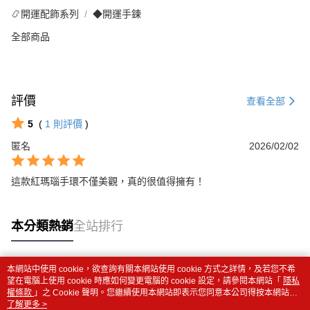
📿開運配飾系列
◆開運手鍊
全部商品
評價
查看全部
5
(
1
則評價
)
匿名
2026/02/02
這款紅瑪瑙手環不僅美觀，真的很值得擁有！
本分類熱銷
全站排行
本網站中使用 cookie，欲查詢有關本網站使用 cookie 方式之詳情，及若您不希
熱門標籤
望在電腦上使用 cookie 時應如何變更電腦的 cookie 設定，請參閱本網站「
隱私
權條款
」之 Cookie 聲明。您繼續使用本網站即表示您同意本公司得按本網站使
用條款之 Cookie 聲明使用 cookie。
了解更多 >