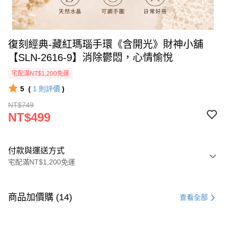
復刻經典-藏紅瑪瑙手環《含開光》財神小舖
【SLN-2616-9】消除鬱悶，心情愉悅
宅配滿NT$1,200免運
5
(
1
則評價
)
NT$749
NT$499
付款與運送方式
宅配滿NT$1,200免運
付款方式
信用卡一次付款
商品加價購 (14)
查看全部
信用卡分期付款