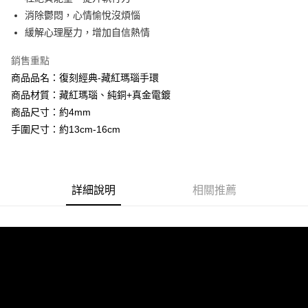
相關說明
流程，驗證手機門號後，選擇欲分期的期數、繳款截止日，確認付款後即完
消除鬱悶，心情愉悅沒煩惱
【關於「AFTEE先享後付」】
成交易。
Hami Point
AFTEE先享後付是「在收到商品之後才付款」的支付方式。 讓您購物簡單
緩解心理壓力，增加自信熱情
3.實際核准額度、可分期數及費用金額請依後續交易確認頁面所載為準。
便利好安心！
相關說明
4.訂單成立30分鐘內，如未前往確認交易或遇審核未通過，訂單將自動取
１．簡單：不需註冊會員、不需綁卡、不需儲值。
銷售重點
「Hami Point」為中華電信所提供之點數服務，可於會員專區綁定中華電信
消。如遇「轉專審核」未通過狀況，表示未達大哥付你分期系統評分，恕無
２．便利：只要手機號碼，簡訊認證，即可結帳。
ATM付款
會員帳號後，即可在購物車使用 Hami Point 折抵消費金額 (1點等於1元)。
法說明評估內容。
商品品名：復刻經典-藏紅瑪瑙手環
３．安心：先確認商品／服務後，再付款。
【繳款方式說明】
商品材質：藏紅瑪瑙、純銅+真金電鍍
貨到付款
1.分期款項不併入電信帳單，「大哥付你分期」於每月結算日後寄送繳費提
【「AFTEE先享後付」結帳流程】
醒簡訊。
商品尺寸：約4mm
１．於結帳方式選擇「AFTEE先享後付」後，將跳轉至「AFTEE先享後付」
2.透過簡訊連結打開帳單後，可選擇「超商條碼／台灣大直營門市／銀行轉
手圍尺寸：約13cm-16cm
結帳頁面，進行簡訊認證並確認金額後，即可完成結帳。
運送方式
帳／街口支付／iPASS MONEY」等通路繳費。
２．訂單成立數日內，您將收到繳費通知簡訊。
全家取貨付款
３．收到繳費通知簡訊後14天內，點擊此簡訊中的連結，可透過四大超商／
【注意事項】
ATM／網路銀行／等多元方式進行付款，方視為交易完成。
每筆NT$80，滿NT$1,288(含以上)免運費
1.本服務係由「台灣大哥大股份有限公司」（以下簡稱本公司）所提供，讓
※ 請注意：結帳手續完成當下不需立刻繳費，但若您需要取消訂單，請聯絡
用戶於交易時，得透過本服務購買商品或服務，並由商店將買賣／分期付款
詳細說明
相關推薦
購買商品的店家。未經商家同意取消之訂單仍視為有效，需透過AFTEE先享
付款後全家取貨
買賣價金債權讓與本公司後，依約使用本公司帳單繳交帳款。
後付繳納相關費用。
2.基於同意付款使用「大哥付你分期」之契約關係目的，商店將以您的個人
每筆NT$80，滿NT$1,288(含以上)免運費
※ 交易是否成功請以「AFTEE先享後付 」之結帳頁面顯示為準，若有關於
資料（包含姓名、電話或地址）提供予台灣大哥大進項蒐集、處理及利用，
是否繳費成功／繳費後需取消欲退款等相關疑問，請聯繫「AFTEE先享後付
由本公司與您本人進行分期帳單所需資料之確認、核對及更正。
萊爾富取貨付款
客戶支援中心」
https://netprotections.freshdesk.com/support/home
3.完整用戶服務條款，請詳閱以下連結：
https://oppay.tw/userRule
每筆NT$80，滿NT$1,288(含以上)免運費
【注意事項】
１．透過由恩沛科技股份有限公司提供之「AFTEE先享後付」服務完成之交
付款後萊爾富取貨
易，需依本服務之必要範圍內提供個人資料，並將交易相關給付款項請求債
每筆NT$80，滿NT$1,288(含以上)免運費
權轉讓予恩沛科技股份有限公司。