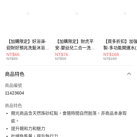
3 期 0 利率 每期
NT$166
21家銀行
6 期 0 利率 每期
NT$83
21家銀行
合作金庫商業銀行
第一商業銀行
華南商業銀行
彰化商業銀行
12 期 0 利率 每期
NT$41
21家銀行
合作金庫商業銀行
第一商業銀行
上海商業儲蓄銀行
台北富邦商業銀行
華南商業銀行
彰化商業銀行
合作金庫商業銀行
第一商業銀行
超商取貨付款
國泰世華商業銀行
兆豐國際商業銀行
上海商業儲蓄銀行
台北富邦商業銀行
華南商業銀行
彰化商業銀行
臺灣中小企業銀行
台中商業銀行
國泰世華商業銀行
兆豐國際商業銀行
【加購限定】好浴澡-
【加購限定】財虎平
【買多折扣】加
LINE Pay
上海商業儲蓄銀行
台北富邦商業銀行
匯豐（台灣）商業銀行
華泰商業銀行
臺灣中小企業銀行
台中商業銀行
迎財好預兆洗髮沐浴露
安-嬰幼兒二合一洗髮
製-多功能開運水
國泰世華商業銀行
兆豐國際商業銀行
聯邦商業銀行
遠東國際商業銀行
匯豐（台灣）商業銀行
華泰商業銀行
60ml(六款任選)【財神
沐浴露60ml《財神小
任選)《大師特製
NT$66
NT$76
NT$168
Apple Pay
臺灣中小企業銀行
台中商業銀行
元大商業銀行
永豐商業銀行
NT$89
NT$99
NT$189
聯邦商業銀行
遠東國際商業銀行
小舖】PIF 財神嚴選，
舖》【BABY-0601】
《含開光》財神小舖
匯豐（台灣）商業銀行
華泰商業銀行
玉山商業銀行
星展（台灣）商業銀行
街口支付
元大商業銀行
永豐商業銀行
迎接好預兆 旅行隨身
PIF 平安健康好預兆、
財神水、人緣水
聯邦商業銀行
遠東國際商業銀行
台新國際商業銀行
中國信託商業銀行
玉山商業銀行
星展（台灣）商業銀行
瓶 旅遊出門最安心
洗後舒服好入眠、旅行
水 防疫必備
商品特色
元大商業銀行
永豐商業銀行
台灣樂天信用卡公司
悠遊付
台新國際商業銀行
中國信託商業銀行
隨身瓶 旅遊出門最安
玉山商業銀行
星展（台灣）商業銀行
商品編號
台灣樂天信用卡公司
心
台新國際商業銀行
中國信託商業銀行
Google Pay
11423604
台灣樂天信用卡公司
全盈+PAY
商品特色
大哥付你分期
開光商品含天然珠砂紅點，會隨時間自然脫落，非商品本身瑕
相關說明
疵。
【大哥付你分期使用說明】
提升親和力和魅力
AFTEE先享後付
1.本服務由台灣大哥大提供，台灣大哥大用戶可立即使用無須另外申請。
杜絕負能量，提升執行力
2.付款方式選擇「大哥付你分期」，訂單成立後會自動跳轉到大哥付的交易