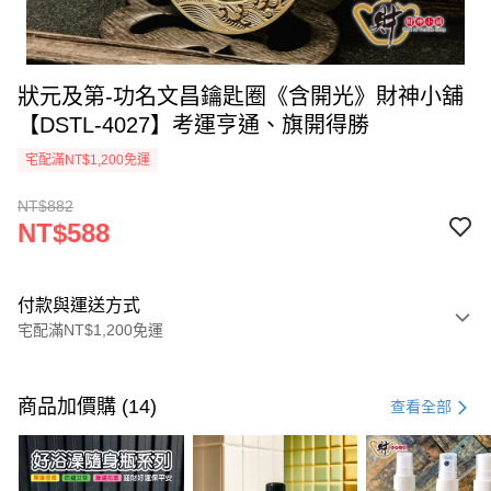
狀元及第-功名文昌鑰匙圈《含開光》財神小舖
【DSTL-4027】考運亨通、旗開得勝
宅配滿NT$1,200免運
NT$882
NT$588
付款與運送方式
宅配滿NT$1,200免運
付款方式
信用卡一次付款
商品加價購 (14)
查看全部
信用卡分期付款
3 期 0 利率 每期
NT$196
21家銀行