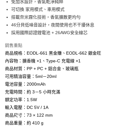
免加水設計，香氣乾淨純粹
相關說明
可切換 家用模式、車用模式
【大哥付你分期使用說明】
搭載奈米霧化技術，香氣擴散更均勻
AFTEE先享後付
1.本服務由台灣大哥大提供，台灣大哥大用戶可立即使用無須另外申請。
46分貝低噪音設計，夜間使用也不干擾休息
2.付款方式選擇「大哥付你分期」，訂單成立後會自動跳轉到大哥付的交易
相關說明
流程，驗證手機門號後，選擇欲分期的期數、繳款截止日，確認付款後即完
採用國際認證鋰電池 + 26AWG安全線芯
【關於「AFTEE先享後付」】
成交易。
Hami Point
AFTEE先享後付是「在收到商品之後才付款」的支付方式。 讓您購物簡單
3.實際核准額度、可分期數及費用金額請依後續交易確認頁面所載為準。
便利好安心！
銷售重點
相關說明
4.訂單成立30分鐘內，如未前往確認交易或遇審核未通過，訂單將自動取
１．簡單：不需註冊會員、不需綁卡、不需儲值。
商品規格：EODL-661 黑金賺、EODL-662 銀金旺
「Hami Point」為中華電信所提供之點數服務，可於會員專區綁定中華電信
消。如遇「轉專審核」未通過狀況，表示未達大哥付你分期系統評分，恕無
２．便利：只要手機號碼，簡訊認證，即可結帳。
ATM付款
會員帳號後，即可在購物車使用 Hami Point 折抵消費金額 (1點等於1元)。
法說明評估內容。
內容物：擴香機 ×1、Type-C 充電線 ×1
３．安心：先確認商品／服務後，再付款。
【繳款方式說明】
商品材質：PP + PC + 鋁合金、玻璃瓶
貨到付款
1.分期款項不併入電信帳單，「大哥付你分期」於每月結算日後寄送繳費提
【「AFTEE先享後付」結帳流程】
醒簡訊。
可用精油容量：5ml－20ml
１．於結帳方式選擇「AFTEE先享後付」後，將跳轉至「AFTEE先享後付」
2.透過簡訊連結打開帳單後，可選擇「超商條碼／台灣大直營門市／銀行轉
電池容量：2000mAh
結帳頁面，進行簡訊認證並確認金額後，即可完成結帳。
運送方式
帳／街口支付／iPASS MONEY」等通路繳費。
２．訂單成立數日內，您將收到繳費通知簡訊。
充電時間：約 3－5 小時充滿
全家取貨付款
３．收到繳費通知簡訊後14天內，點擊此簡訊中的連結，可透過四大超商／
【注意事項】
額定功率：1.5W
ATM／網路銀行／等多元方式進行付款，方視為交易完成。
每筆NT$80，滿NT$1,288(含以上)免運費
1.本服務係由「台灣大哥大股份有限公司」（以下簡稱本公司）所提供，讓
※ 請注意：結帳手續完成當下不需立刻繳費，但若您需要取消訂單，請聯絡
輸入電壓：DC 5V / 1A
用戶於交易時，得透過本服務購買商品或服務，並由商店將買賣／分期付款
購買商品的店家。未經商家同意取消之訂單仍視為有效，需透過AFTEE先享
付款後全家取貨
商品尺寸：73 × 122 mm
買賣價金債權讓與本公司後，依約使用本公司帳單繳交帳款。
後付繳納相關費用。
2.基於同意付款使用「大哥付你分期」之契約關係目的，商店將以您的個人
每筆NT$80，滿NT$1,288(含以上)免運費
商品重量：約 410 g
※ 交易是否成功請以「AFTEE先享後付 」之結帳頁面顯示為準，若有關於
資料（包含姓名、電話或地址）提供予台灣大哥大進項蒐集、處理及利用，
是否繳費成功／繳費後需取消欲退款等相關疑問，請聯繫「AFTEE先享後付
由本公司與您本人進行分期帳單所需資料之確認、核對及更正。
萊爾富取貨付款
客戶支援中心」
https://netprotections.freshdesk.com/support/home
3.完整用戶服務條款，請詳閱以下連結：
https://oppay.tw/userRule