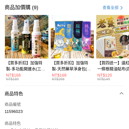
信用卡一次付款
商品加價購 (9)
查看全部
信用卡分期付款
3 期 0 利率 每期
NT$8
21家銀行
6 期 0 利率 每期
NT$4
21家銀行
合作金庫商業銀行
第一商業銀行
華南商業銀行
彰化商業銀行
12 期 0 利率 每期
NT$2
21家銀行
合作金庫商業銀行
第一商業銀行
上海商業儲蓄銀行
台北富邦商業銀行
華南商業銀行
彰化商業銀行
合作金庫商業銀行
第一商業銀行
超商取貨付款
國泰世華商業銀行
兆豐國際商業銀行
上海商業儲蓄銀行
台北富邦商業銀行
華南商業銀行
彰化商業銀行
臺灣中小企業銀行
台中商業銀行
國泰世華商業銀行
兆豐國際商業銀行
【買多折扣】加強特
【買多折扣】加強特
【買四送一】遠
LINE Pay
上海商業儲蓄銀行
台北富邦商業銀行
匯豐（台灣）商業銀行
華泰商業銀行
臺灣中小企業銀行
台中商業銀行
製-多功能開運水(三款
製-天然藥草淨身包(四
一條根精油貼布(
國泰世華商業銀行
兆豐國際商業銀行
聯邦商業銀行
遠東國際商業銀行
匯豐（台灣）商業銀行
華泰商業銀行
任選)《大師特製》
款任選)3入【財神小
任選)【財神小舖
NT$168
NT$168
NT$120
Apple Pay
臺灣中小企業銀行
台中商業銀行
元大商業銀行
永豐商業銀行
NT$189
NT$268
NT$149
聯邦商業銀行
遠東國際商業銀行
《含開光》財神小舖 -
舖】開運，桃花，除穢
利技術、伸縮貼
匯豐（台灣）商業銀行
華泰商業銀行
玉山商業銀行
星展（台灣）商業銀行
街口支付
元大商業銀行
永豐商業銀行
財神水、人緣水、除穢
節也能貼、改善
聯邦商業銀行
遠東國際商業銀行
台新國際商業銀行
中國信託商業銀行
玉山商業銀行
星展（台灣）商業銀行
水 防疫必備
商品特色
元大商業銀行
永豐商業銀行
台灣樂天信用卡公司
悠遊付
台新國際商業銀行
中國信託商業銀行
玉山商業銀行
星展（台灣）商業銀行
商品編號
台灣樂天信用卡公司
台新國際商業銀行
中國信託商業銀行
Google Pay
11596023
台灣樂天信用卡公司
全盈+PAY
商品特色
大哥付你分期