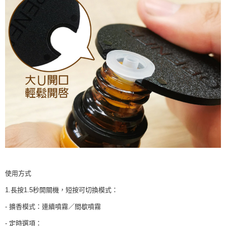
使用方式
1.長按1.5秒開關機，短按可切換模式：
- 擴香模式：連續噴霧／間歇噴霧
- 定時選項：