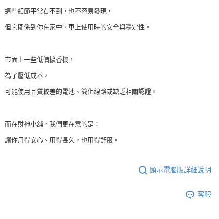
這些細節平常看不到，也不容易發現，
但它關係到你在家中、車上使用時的安全與穩定性。
市面上一些低價擴香機，
為了壓低成本，
可能使用品質較差的電池、簡化線路或缺乏相關認證。
而在財神小舖，我們更在意的是：
讓你用得安心、用得長久，也用得舒服。
顯示電腦版詳細說明
客服