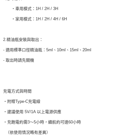
・車用模式：1H / 2H / 3H
・家用模式：1H / 2H / 4H / 6H
2.精油瓶安裝與取出：
- 適用標準口徑精油瓶：5ml、10ml、15ml、20ml
- 取出時請先關機
充電方式與時間
・附贈Type-C充電線
・建議使用 5V/1A 以上電源供應
・充飽電約需3～5小時，續航約可達60小時
（依使用情況略有差異）