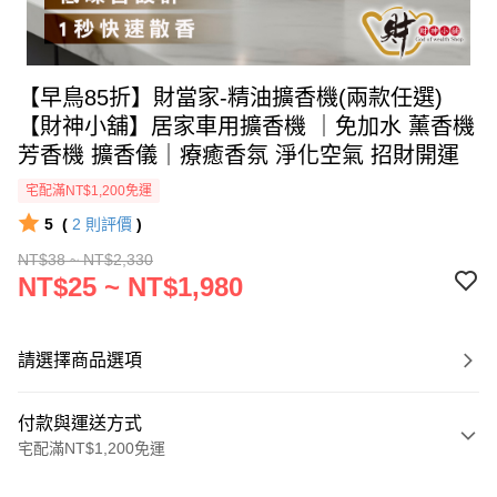
【早鳥85折】財當家-精油擴香機(兩款任選)
【財神小舖】居家車用擴香機 ｜免加水 薰香機
芳香機 擴香儀｜療癒香氛 淨化空氣 招財開運
宅配滿NT$1,200免運
5
(
2
則評價
)
NT$38 ~ NT$2,330
NT$25 ~ NT$1,980
請選擇商品選項
付款與運送方式
宅配滿NT$1,200免運
付款方式