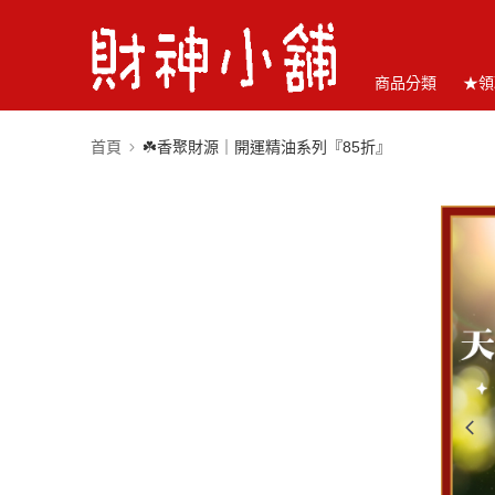
商品分類
★領
首頁
☘️香聚財源｜開運精油系列『85折』