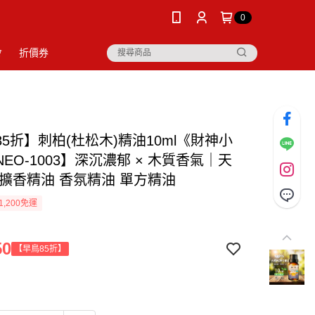
0
會
折價券
5折】刺柏(杜松木)精油10ml《財神小
EO-1003】深沉濃郁 × 木質香氣｜天
 擴香精油 香氛精油 單方精油
1,200免運
50
【早鳥85折】