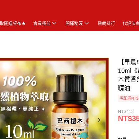
取開運桌布★
會員權益
開運秘笈
熱銷排行
代燒法
【早鳥
10ml
木質香
精油
宅配滿NT$
NT$413
NT$3