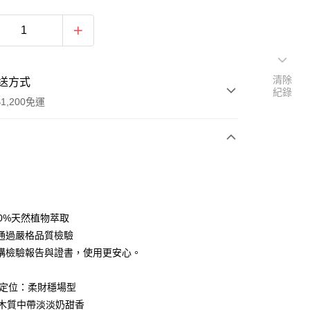
清除
送方式
紀錄
1,200免運
次付款
期付款
0 利率 每期
NT$137
21家銀行
00%天然植物萃取
0 利率 每期
NT$68
21家銀行
庫商業銀行
第一商業銀行
通過嚴格品質檢驗
業銀行
彰化商業銀行
 0 利率 每期
NT$34
21家銀行
構檢驗報告與證書，使用更安心。
庫商業銀行
第一商業銀行
業儲蓄銀行
台北富邦商業銀行
業銀行
彰化商業銀行
庫商業銀行
第一商業銀行
付款
華商業銀行
兆豐國際商業銀行
業儲蓄銀行
台北富邦商業銀行
能量定位：柔財穩場型
業銀行
彰化商業銀行
小企業銀行
台中商業銀行
華商業銀行
兆豐國際商業銀行
業儲蓄銀行
台北富邦商業銀行
柔木質中帶淡淡奶甜香
台灣）商業銀行
華泰商業銀行