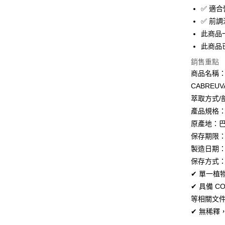
臺灣中
國泰世
聯邦商
✅ 適
匯豐（
Apple Pay
臺灣中
元大商
✅ 前
聯邦商
匯豐（
玉山商
街口支付
元大商
此商品
聯邦商
台新國
玉山商
此商品
元大商
台灣樂
悠遊付
台新國
玉山商
銷售重點
台灣樂
台新國
Google Pa
商品名稱：
台灣樂
CABREUV
全盈+PAY
萃取方式/
大哥付你
產品規格：1
相關說明
原產地：
【大哥付
AFTEE先
保存期限
1.本服務
2.付款方
相關說明
製造日期
流程，驗
【關於「A
保存方式
Hami Poin
完成交易
AFTEE
3.實際核
✔ 單一植
便利好安
相關說明
4.訂單成
１．簡單
✔ 具備 C
「Hami
消。如遇
ATM付款
２．便利
信會員帳號後
等相關文
無法說明
３．安心
元)。
【繳款方
✔ 無稀
貨到付款
1.分期款
【「AFT