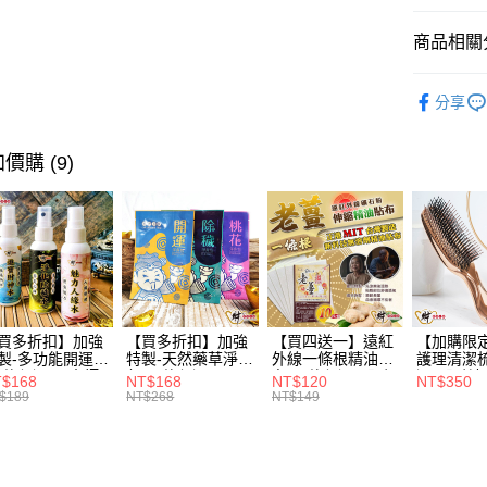
醒簡訊。
１．於結帳
2.透過簡
付」結帳
商品相關分
運送方式
帳／街口支
２．訂單
３．收到繳
全家取貨
☘️香聚財
【注意事
／ATM／
分享
1.本服務
※ 請注意
每筆NT$8
🔥新品搶
用戶於交
絡購買商品
款買賣價
先享後付
付款後全
全部商品
價購 (9)
2.基於同
※ 交易是
每筆NT$8
資料（包
是否繳費成
用，由本
付客戶支
3.完整用
萊爾富取
【注意事
每筆NT$8
１．透過由
交易，需
付款後萊
求債權轉
每筆NT$8
２．關於
買多折扣】加強
【買多折扣】加強
【買四送一】遠紅
【加購限
https://aft
製-多功能開運水
特製-天然藥草淨身
外線一條根精油貼
護理清潔
7-11取貨
３．未成
三款任選)《大師
包(四款任選)3入
布(四款任選)【財
選)【財
「AFTE
$168
NT$168
NT$120
NT$350
每筆NT$8
製》《含開光》
【財神小舖】開
神小舖】專利技
開好運，
$189
NT$268
NT$149
任。
小舖 -財神
運，桃花，除穢
術、伸縮貼布、關
４．使用「
、人緣水、除穢
節也能貼、改善循
付款後7-1
即時審查
 防疫必備
環
每筆NT$8
結果請求
５．嚴禁