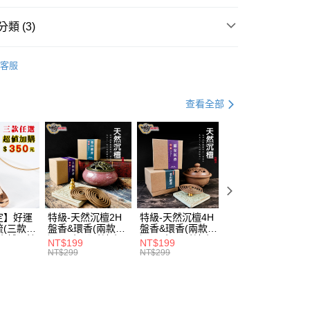
方式選擇「AFTEE先享後付」後，將跳轉至「AFTEE先享後
訊連結打開帳單後，可選擇「超商條碼／台灣大直營門市／銀行轉
頁面，進行簡訊認證並確認金額後，即可完成結帳。
類 (3)
付／iPASS MONEY」等通路繳費。
成立數日內，您將收到繳費通知簡訊。
費通知簡訊後14天內，點擊此簡訊中的連結，可透過四大超商
付款
源｜開運精油系列『85折』
項】
網路銀行／等多元方式進行付款，方視為交易完成。
客服
係由「台灣大哥大股份有限公司」（以下簡稱本公司）所提供，讓
：結帳手續完成當下不需立刻繳費，但若您需要取消訂單，請聯
0，滿NT$1,288(含以上)免運費
先曝光
易時，得透過本服務購買商品或服務，並由商店將買賣／分期付
的店家。未經商家同意取消之訂單仍視為有效，需透過AFTEE
金債權讓與本公司後，依約使用本公司帳單繳交帳款。
繳納相關費用。
家取貨
意付款使用「大哥付你分期」之契約關係目的，商店將以您的個人
查看全部
否成功請以「AFTEE先享後付 」之結帳頁面顯示為準，若有關於
0，滿NT$1,288(含以上)免運費
含姓名、電話或地址）提供予台灣大哥大進項蒐集、處理及利
功／繳費後需取消欲退款等相關疑問，請聯繫「AFTEE先享後
公司與您本人進行分期帳單所需資料之確認、核對及更正。
援中心」
https://netprotections.freshdesk.com/support/home
戶服務條款，請詳閱以下連結：
https://oppay.tw/userRule
貨付款
項】
0，滿NT$1,288(含以上)免運費
恩沛科技股份有限公司提供之「AFTEE先享後付」服務完成之
依本服務之必要範圍內提供個人資料，並將交易相關給付款項請
爾富取貨
讓予恩沛科技股份有限公司。
0，滿NT$1,288(含以上)免運費
個人資料處理事宜，請瀏覽以下網址：
定】好運
特級-天然沉檀2H
特級-天然沉檀4H
合金葫蘆-多用香
ee.tw/terms/#terms3
梳(三款任
盤香&環香(兩款任
盤香&環香(兩款任
(小)財神小舖
付款
年的使用者請事先徵得法定代理人或監護人之同意方可使用
神小舖】梳
選)48盤【財神小
選)48盤【財神小
【TTDS-4114-
E先享後付」，若未經同意申辦者引起之損失，本公司不負相關責
NT$199
NT$199
NT$15
0，滿NT$1,288(含以上)免運費
壞運拜拜
舖】神佛供香、增
舖】 神佛供香、增
66】淨化心靈，
NT$299
NT$299
NT$30
進祈願效力、檀香
進祈願效力
心助眠
AFTEE先享後付」時，將依據個別帳號之用戶狀況，依本公司
沉香
1取貨
核予不同之上限額度；若仍有額度不足之情形，本公司將視審查
0，滿NT$1,288(含以上)免運費
用戶進行身份認證。
一人註冊多個帳號或使用他人資訊註冊。若發現惡意使用之情