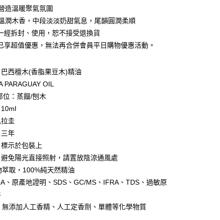
小企業銀行
台中商業銀行
華商業銀行
兆豐國際商業銀行
業銀行
遠東國際商業銀行
合營造溫暖聚氣氛圍
台灣）商業銀行
華泰商業銀行
小企業銀行
台中商業銀行
業銀行
永豐商業銀行
調溫潤木香，中段淡淡奶甜氣息，尾韻圓潤柔順
業銀行
遠東國際商業銀行
台灣）商業銀行
華泰商業銀行
業銀行
星展（台灣）商業銀行
業銀行
永豐商業銀行
一經拆封、使用，恕不接受退換貨
業銀行
遠東國際商業銀行
際商業銀行
中國信託商業銀行
業銀行
星展（台灣）商業銀行
已享超值優惠，無法再合併會員平日購物優惠活動。
業銀行
永豐商業銀行
天信用卡公司
際商業銀行
中國信託商業銀行
業銀行
星展（台灣）商業銀行
天信用卡公司
際商業銀行
中國信託商業銀行
y
巴西檀⽊(香脂果豆木)精油
天信用卡公司
A PARAGUAY OIL
部位：蒸餾/刨木
分期
0ml
巴拉圭
你分期使用說明】
享後付
：三年
由台灣大哥大提供，台灣大哥大用戶可立即使用無須另外申請。
式選擇「大哥付你分期」，訂單成立後會自動跳轉到大哥付的交易
：標示於包裝上
證手機門號後，選擇欲分期的期數、繳款截止日，確認付款後即
FTEE先享後付」】
：避免陽光直接照射，請置放陰涼通風處
t
。
先享後付是「在收到商品之後才付款」的支付方式。 讓您購物簡單
准額度、可分期數及費用金額請依後續交易確認頁面所載為準。
物萃取，100%純天然精油
心！
立30分鐘內，如未前往確認交易或遇審核未通過，訂單將自動取
：不需註冊會員、不需綁卡、不需儲值。
OA、原產地證明、SDS、GC/MS、IFRA、TDS、過敏原
 Point」為中華電信所提供之點數服務，可於會員專區綁定中華電
「轉專審核」未通過狀況，表示未達大哥付你分期系統評分，恕
：只要手機號碼，簡訊認證，即可結帳。
，即可在購物車使用 Hami Point 折抵消費金額 (1點等於1
件
評估內容。
：先確認商品／服務後，再付款。
式說明】
釋，無添加人工香精、人工定香劑、單體等化學物質
項不併入電信帳單，「大哥付你分期」於每月結算日後寄送繳費提
EE先享後付」結帳流程】