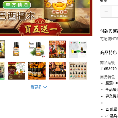
數量
付款與運
宅配滿NT$
付款方式
商品特色
信用卡一
商品編號
11653970
信用卡分
商品特色
3 期 
嚴選1
看更多
6 期 
合作金
全品項
華南商
12 期
專業機
合作金
上海商
華南商
合作金
超商取貨
國泰世
上海商
🔮 
華南商
臺灣中
國泰世
LINE Pay
上海商
✅ 溫
匯豐（