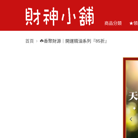
商品分類
★領
首頁
☘️香聚財源｜開運精油系列『85折』