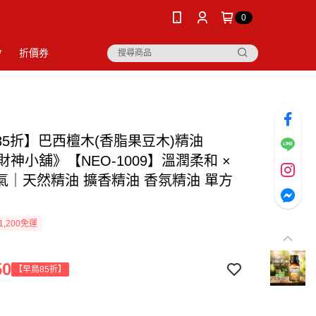
0
會
折價券
85折】巴西檀木(香脂果豆木)精油
《財神小舖》【NEO-1009】溫潤柔和 ×
氣｜天然精油 擴香精油 香氛精油 單方
1,200免運
50
【早鳥85折】