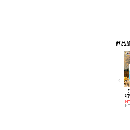
商品加
【
特
(
NT
特
NT
財神
水
水