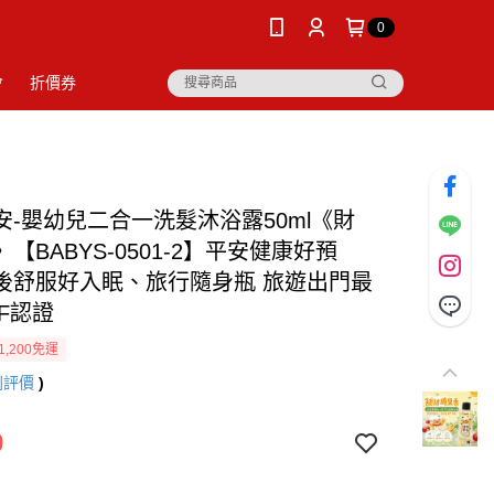
0
會
折價券
安-嬰幼兒二合一洗髮沐浴露50ml《財
【BABYS-0501-2】平安健康好預
後舒服好入眠、旅行隨身瓶 旅遊出門最
IF認證
1,200免運
則評價
)
9