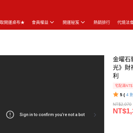
取開運桌布★
會員權益
開運秘笈
熱銷排行
代燒法
金曜石貔
光》財
利
宅配滿NT$
5 (
4
NT$2,070
NT$1,