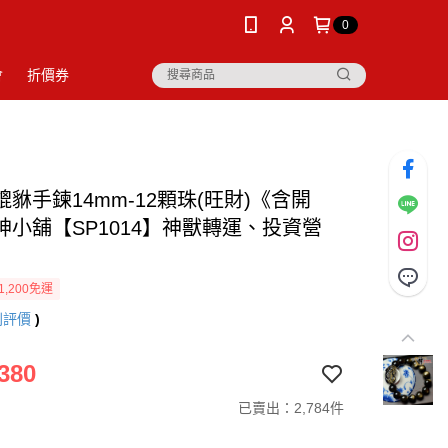
0
會
折價券
貅手鍊14mm-12顆珠(旺財)《含開
神小舖【SP1014】神獸轉運、投資營
1,200免運
則評價
)
380
已賣出：2,784件