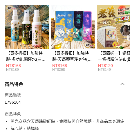
信用卡分期付款
3 期 0 利率 每期
NT$213
21家銀行
6 期 0 利率 每期
NT$106
21家銀行
合作金庫商業銀行
第一商業銀行
華南商業銀行
彰化商業銀行
12 期 0 利率 每期
NT$53
21家銀行
合作金庫商業銀行
第一商業銀行
上海商業儲蓄銀行
台北富邦商業銀行
華南商業銀行
彰化商業銀行
合作金庫商業銀行
第一商業銀行
超商取貨付款
國泰世華商業銀行
兆豐國際商業銀行
上海商業儲蓄銀行
台北富邦商業銀行
華南商業銀行
彰化商業銀行
臺灣中小企業銀行
台中商業銀行
國泰世華商業銀行
兆豐國際商業銀行
【買多折扣】加強特
【買多折扣】加強特
【買四送一】遠
LINE Pay
上海商業儲蓄銀行
台北富邦商業銀行
匯豐（台灣）商業銀行
華泰商業銀行
臺灣中小企業銀行
台中商業銀行
製-多功能開運水(三款
製-天然藥草淨身包(四
一條根精油貼布(
國泰世華商業銀行
兆豐國際商業銀行
聯邦商業銀行
遠東國際商業銀行
匯豐（台灣）商業銀行
華泰商業銀行
任選)《大師特製》
款任選)3入【財神小
任選)【財神小舖
NT$168
NT$168
NT$120
Apple Pay
臺灣中小企業銀行
台中商業銀行
元大商業銀行
永豐商業銀行
NT$189
NT$268
NT$149
聯邦商業銀行
遠東國際商業銀行
《含開光》財神小舖 -
舖】開運，桃花，除穢
利技術、伸縮貼
匯豐（台灣）商業銀行
華泰商業銀行
玉山商業銀行
星展（台灣）商業銀行
街口支付
元大商業銀行
永豐商業銀行
財神水、人緣水、除穢
節也能貼、改善
聯邦商業銀行
遠東國際商業銀行
台新國際商業銀行
中國信託商業銀行
玉山商業銀行
星展（台灣）商業銀行
水 防疫必備
商品特色
元大商業銀行
永豐商業銀行
台灣樂天信用卡公司
悠遊付
台新國際商業銀行
中國信託商業銀行
玉山商業銀行
星展（台灣）商業銀行
商品編號
台灣樂天信用卡公司
台新國際商業銀行
中國信託商業銀行
Google Pay
1796164
台灣樂天信用卡公司
全盈+PAY
商品特色
大哥付你分期
開光商品含天然珠砂紅點，會隨時間自然脫落，非商品本身瑕疵
相關說明
解心結，結福緣