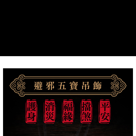
１．透過由恩沛科技股份有限公司提供之「AFTEE先享後付」服務完成之交
付款後萊爾富取貨
易，需依本服務之必要範圍內提供個人資料，並將交易相關給付款項請求債
每筆NT$80，滿NT$1,288(含以上)免運費
權轉讓予恩沛科技股份有限公司。
２．關於個人資料處理事宜，請瀏覽以下網址：
https://aftee.tw/terms/#terms3
7-11取貨付款
３．未成年的使用者請事先徵得法定代理人或監護人之同意方可使用
每筆NT$80，滿NT$1,288(含以上)免運費
「AFTEE先享後付」，若未經同意申辦者引起之損失，本公司不負相關責
任。
付款後7-11取貨
４．使用「AFTEE先享後付」時，將依據個別帳號之用戶狀況，依本公司即
時審查核予不同之上限額度；若仍有額度不足之情形，本公司將視審查結果
每筆NT$80，滿NT$1,288(含以上)免運費
請求用戶進行身份認證。
５．嚴禁一人註冊多個帳號或使用他人資訊註冊。若發現惡意使用之情形，
宅配
恩沛科技股份有限公司將有權停止該用戶之使用額度並採取法律行動。
每筆NT$80，滿NT$1,200(含以上)免運費
貨到付款
每筆NT$150，滿NT$1,500(含以上)免運費