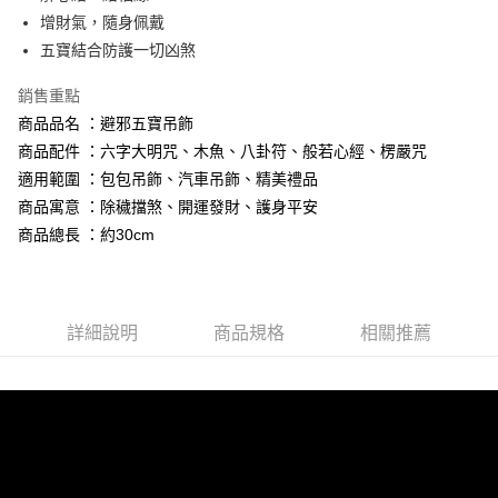
【大哥付你分期使用說明】
增財氣，隨身佩戴
AFTEE先享後付
1.本服務由台灣大哥大提供，台灣大哥大用戶可立即使用無須另外申請。
五寶結合防護一切凶煞
2.付款方式選擇「大哥付你分期」，訂單成立後會自動跳轉到大哥付的交易
相關說明
流程，驗證手機門號後，選擇欲分期的期數、繳款截止日，確認付款後即完
【關於「AFTEE先享後付」】
成交易。
銷售重點
Hami Point
AFTEE先享後付是「在收到商品之後才付款」的支付方式。 讓您購物簡單
3.實際核准額度、可分期數及費用金額請依後續交易確認頁面所載為準。
便利好安心！
商品品名 ：避邪五寶吊飾
相關說明
4.訂單成立30分鐘內，如未前往確認交易或遇審核未通過，訂單將自動取
１．簡單：不需註冊會員、不需綁卡、不需儲值。
商品配件 ：六字大明咒、木魚、八卦符、般若心經、楞嚴咒
「Hami Point」為中華電信所提供之點數服務，可於會員專區綁定中華電信
消。如遇「轉專審核」未通過狀況，表示未達大哥付你分期系統評分，恕無
２．便利：只要手機號碼，簡訊認證，即可結帳。
ATM付款
會員帳號後，即可在購物車使用 Hami Point 折抵消費金額 (1點等於1元)。
法說明評估內容。
適用範圍 ：包包吊飾、汽車吊飾、精美禮品
３．安心：先確認商品／服務後，再付款。
【繳款方式說明】
商品寓意 ：除穢擋煞、開運發財、護身平安
貨到付款
1.分期款項不併入電信帳單，「大哥付你分期」於每月結算日後寄送繳費提
【「AFTEE先享後付」結帳流程】
醒簡訊。
商品總長 ：約30cm
１．於結帳方式選擇「AFTEE先享後付」後，將跳轉至「AFTEE先享後付」
2.透過簡訊連結打開帳單後，可選擇「超商條碼／台灣大直營門市／銀行轉
結帳頁面，進行簡訊認證並確認金額後，即可完成結帳。
運送方式
帳／街口支付／iPASS MONEY」等通路繳費。
２．訂單成立數日內，您將收到繳費通知簡訊。
全家取貨付款
３．收到繳費通知簡訊後14天內，點擊此簡訊中的連結，可透過四大超商／
【注意事項】
ATM／網路銀行／等多元方式進行付款，方視為交易完成。
每筆NT$80，滿NT$1,288(含以上)免運費
詳細說明
商品規格
相關推薦
1.本服務係由「台灣大哥大股份有限公司」（以下簡稱本公司）所提供，讓
※ 請注意：結帳手續完成當下不需立刻繳費，但若您需要取消訂單，請聯絡
用戶於交易時，得透過本服務購買商品或服務，並由商店將買賣／分期付款
購買商品的店家。未經商家同意取消之訂單仍視為有效，需透過AFTEE先享
付款後全家取貨
買賣價金債權讓與本公司後，依約使用本公司帳單繳交帳款。
後付繳納相關費用。
2.基於同意付款使用「大哥付你分期」之契約關係目的，商店將以您的個人
每筆NT$80，滿NT$1,288(含以上)免運費
※ 交易是否成功請以「AFTEE先享後付 」之結帳頁面顯示為準，若有關於
資料（包含姓名、電話或地址）提供予台灣大哥大進項蒐集、處理及利用，
是否繳費成功／繳費後需取消欲退款等相關疑問，請聯繫「AFTEE先享後付
由本公司與您本人進行分期帳單所需資料之確認、核對及更正。
萊爾富取貨付款
客戶支援中心」
https://netprotections.freshdesk.com/support/home
3.完整用戶服務條款，請詳閱以下連結：
https://oppay.tw/userRule
每筆NT$80，滿NT$1,288(含以上)免運費
【注意事項】