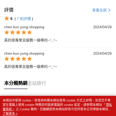
評價
查看全部
5
(
7
則評價
)
chen.kun.yung.shopping
2024/04/26
真的很專業且服務一級棒的~^_^~
chen.kun.yung.shopping
2024/04/26
真的很專業且服務一級棒的~^_^~
本分類熱銷
全站排行
本網站中使用 cookie，欲查詢有關本網站使用 cookie 方式之詳情，及若您不希
熱門標籤
望在電腦上使用 cookie 時應如何變更電腦的 cookie 設定，請參閱本網站「
隱私
權條款
」之 Cookie 聲明。您繼續使用本網站即表示您同意本公司得按本網站使
用條款之 Cookie 聲明使用 cookie。
了解更多 >