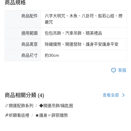
商品規格
商品配件
六字大明咒、木魚、八卦符、般若心經、楞
嚴咒
適用範圍
包包吊飾、汽車吊飾、精美禮品
商品寓意
除穢擋煞、開運發財、護身平安護身平安
商品尺寸
約30cm
客服
商品相關分類 (4)
查看全部
📿開運配飾系列
◆開運吊飾/鑰匙圈
🔎祈願看這裡
★護身〃辟邪擋煞