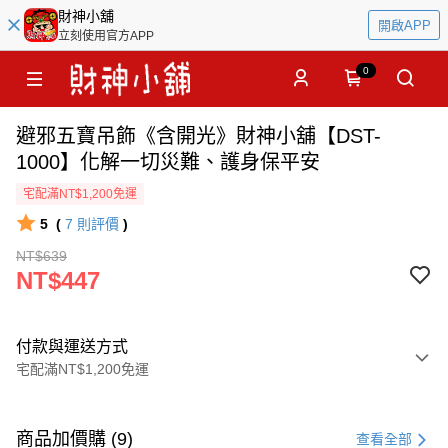
財神小舖
開啟APP
立刻使用官方APP
0
避邪五寶吊飾《含開光》財神小舖【DST-
1000】化解一切災難、護身保平安
宅配滿NT$1,200免運
5
(
7
則評價
)
NT$639
NT$447
付款與運送方式
宅配滿NT$1,200免運
付款方式
信用卡一次付款
商品加價購 (9)
查看全部