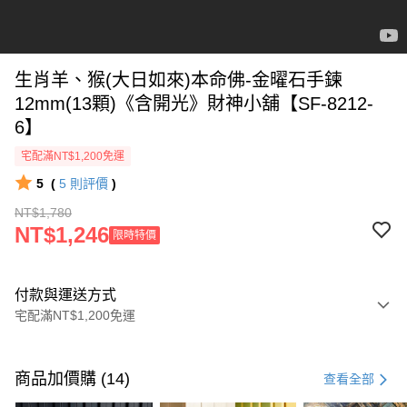
生肖羊、猴(大日如來)本命佛-金曜石手鍊
12mm(13顆)《含開光》財神小舖【SF-8212-
6】
宅配滿NT$1,200免運
5
(
5
則評價
)
NT$1,780
NT$1,246
限時特價
付款與運送方式
宅配滿NT$1,200免運
付款方式
信用卡一次付款
商品加價購 (14)
查看全部