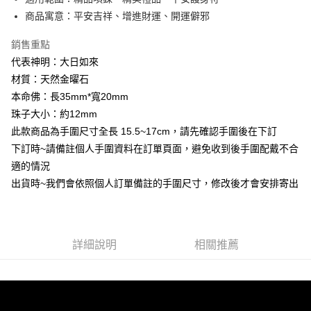
AFTEE先享後付
1.本服務由台灣大哥大提供，台灣大哥大用戶可立即使用無須另外申請。
商品寓意：平安吉祥、增進財運、開運僻邪
2.付款方式選擇「大哥付你分期」，訂單成立後會自動跳轉到大哥付的交易
相關說明
流程，驗證手機門號後，選擇欲分期的期數、繳款截止日，確認付款後即完
【關於「AFTEE先享後付」】
成交易。
銷售重點
Hami Point
AFTEE先享後付是「在收到商品之後才付款」的支付方式。 讓您購物簡單
3.實際核准額度、可分期數及費用金額請依後續交易確認頁面所載為準。
便利好安心！
代表神明：大日如來
相關說明
4.訂單成立30分鐘內，如未前往確認交易或遇審核未通過，訂單將自動取
１．簡單：不需註冊會員、不需綁卡、不需儲值。
材質：天然金曜石
「Hami Point」為中華電信所提供之點數服務，可於會員專區綁定中華電信
消。如遇「轉專審核」未通過狀況，表示未達大哥付你分期系統評分，恕無
２．便利：只要手機號碼，簡訊認證，即可結帳。
ATM付款
會員帳號後，即可在購物車使用 Hami Point 折抵消費金額 (1點等於1元)。
法說明評估內容。
本命佛：長35mm*寬20mm
３．安心：先確認商品／服務後，再付款。
【繳款方式說明】
珠子大小：約12mm
貨到付款
1.分期款項不併入電信帳單，「大哥付你分期」於每月結算日後寄送繳費提
【「AFTEE先享後付」結帳流程】
醒簡訊。
此款商品為手圍尺寸全長 15.5~17cm，請先確認手圍後在下訂
１．於結帳方式選擇「AFTEE先享後付」後，將跳轉至「AFTEE先享後付」
2.透過簡訊連結打開帳單後，可選擇「超商條碼／台灣大直營門市／銀行轉
下訂時~請備註個人手圍資料在訂單頁面，避免收到後手圍配戴不合
結帳頁面，進行簡訊認證並確認金額後，即可完成結帳。
運送方式
帳／街口支付／iPASS MONEY」等通路繳費。
２．訂單成立數日內，您將收到繳費通知簡訊。
適的情況
全家取貨付款
３．收到繳費通知簡訊後14天內，點擊此簡訊中的連結，可透過四大超商／
【注意事項】
出貨時~我們會依照個人訂單備註的手圍尺寸，修改後才會安排寄出
ATM／網路銀行／等多元方式進行付款，方視為交易完成。
每筆NT$80，滿NT$1,288(含以上)免運費
1.本服務係由「台灣大哥大股份有限公司」（以下簡稱本公司）所提供，讓
※ 請注意：結帳手續完成當下不需立刻繳費，但若您需要取消訂單，請聯絡
用戶於交易時，得透過本服務購買商品或服務，並由商店將買賣／分期付款
購買商品的店家。未經商家同意取消之訂單仍視為有效，需透過AFTEE先享
付款後全家取貨
買賣價金債權讓與本公司後，依約使用本公司帳單繳交帳款。
後付繳納相關費用。
2.基於同意付款使用「大哥付你分期」之契約關係目的，商店將以您的個人
每筆NT$80，滿NT$1,288(含以上)免運費
※ 交易是否成功請以「AFTEE先享後付 」之結帳頁面顯示為準，若有關於
資料（包含姓名、電話或地址）提供予台灣大哥大進項蒐集、處理及利用，
詳細說明
相關推薦
是否繳費成功／繳費後需取消欲退款等相關疑問，請聯繫「AFTEE先享後付
由本公司與您本人進行分期帳單所需資料之確認、核對及更正。
萊爾富取貨付款
客戶支援中心」
https://netprotections.freshdesk.com/support/home
3.完整用戶服務條款，請詳閱以下連結：
https://oppay.tw/userRule
每筆NT$80，滿NT$1,288(含以上)免運費
【注意事項】
１．透過由恩沛科技股份有限公司提供之「AFTEE先享後付」服務完成之交
付款後萊爾富取貨
易，需依本服務之必要範圍內提供個人資料，並將交易相關給付款項請求債