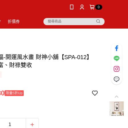
0
會
折價券
-開運風水畫 財神小舖【SPA-012】
富、財祿雙收
80
限量5折Up