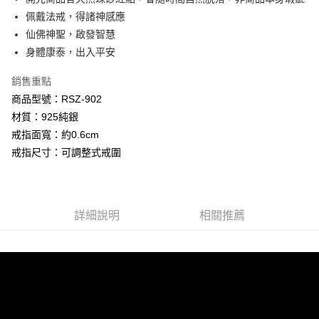
AFTEE先享後付
1.本服務由台灣大哥大提供，台灣大哥大用戶可立即使用無須另外申請。
佩戴法戒，得諸神感應
2.付款方式選擇「大哥付你分期」，訂單成立後會自動跳轉到大哥付的交易
相關說明
流程，驗證手機門號後，選擇欲分期的期數、繳款截止日，確認付款後即完
仙佛神聖，啟發智慧
【關於「AFTEE先享後付」】
成交易。
Hami Point
AFTEE先享後付是「在收到商品之後才付款」的支付方式。 讓您購物簡單
身體康泰，出入平安
3.實際核准額度、可分期數及費用金額請依後續交易確認頁面所載為準。
便利好安心！
相關說明
4.訂單成立30分鐘內，如未前往確認交易或遇審核未通過，訂單將自動取
１．簡單：不需註冊會員、不需綁卡、不需儲值。
銷售重點
「Hami Point」為中華電信所提供之點數服務，可於會員專區綁定中華電信
消。如遇「轉專審核」未通過狀況，表示未達大哥付你分期系統評分，恕無
２．便利：只要手機號碼，簡訊認證，即可結帳。
ATM付款
會員帳號後，即可在購物車使用 Hami Point 折抵消費金額 (1點等於1元)。
法說明評估內容。
商品型號：RSZ-902
３．安心：先確認商品／服務後，再付款。
【繳款方式說明】
材質：925純銀
貨到付款
1.分期款項不併入電信帳單，「大哥付你分期」於每月結算日後寄送繳費提
【「AFTEE先享後付」結帳流程】
醒簡訊。
戒指面寬：約0.6cm
１．於結帳方式選擇「AFTEE先享後付」後，將跳轉至「AFTEE先享後付」
2.透過簡訊連結打開帳單後，可選擇「超商條碼／台灣大直營門市／銀行轉
戒指尺寸：可調整式戒圍
結帳頁面，進行簡訊認證並確認金額後，即可完成結帳。
運送方式
帳／街口支付／iPASS MONEY」等通路繳費。
２．訂單成立數日內，您將收到繳費通知簡訊。
全家取貨付款
３．收到繳費通知簡訊後14天內，點擊此簡訊中的連結，可透過四大超商／
【注意事項】
ATM／網路銀行／等多元方式進行付款，方視為交易完成。
每筆NT$80，滿NT$1,288(含以上)免運費
1.本服務係由「台灣大哥大股份有限公司」（以下簡稱本公司）所提供，讓
※ 請注意：結帳手續完成當下不需立刻繳費，但若您需要取消訂單，請聯絡
用戶於交易時，得透過本服務購買商品或服務，並由商店將買賣／分期付款
詳細說明
相關推薦
購買商品的店家。未經商家同意取消之訂單仍視為有效，需透過AFTEE先享
付款後全家取貨
買賣價金債權讓與本公司後，依約使用本公司帳單繳交帳款。
後付繳納相關費用。
2.基於同意付款使用「大哥付你分期」之契約關係目的，商店將以您的個人
每筆NT$80，滿NT$1,288(含以上)免運費
※ 交易是否成功請以「AFTEE先享後付 」之結帳頁面顯示為準，若有關於
資料（包含姓名、電話或地址）提供予台灣大哥大進項蒐集、處理及利用，
是否繳費成功／繳費後需取消欲退款等相關疑問，請聯繫「AFTEE先享後付
由本公司與您本人進行分期帳單所需資料之確認、核對及更正。
萊爾富取貨付款
客戶支援中心」
https://netprotections.freshdesk.com/support/home
3.完整用戶服務條款，請詳閱以下連結：
https://oppay.tw/userRule
每筆NT$80，滿NT$1,288(含以上)免運費
【注意事項】
１．透過由恩沛科技股份有限公司提供之「AFTEE先享後付」服務完成之交
付款後萊爾富取貨
易，需依本服務之必要範圍內提供個人資料，並將交易相關給付款項請求債