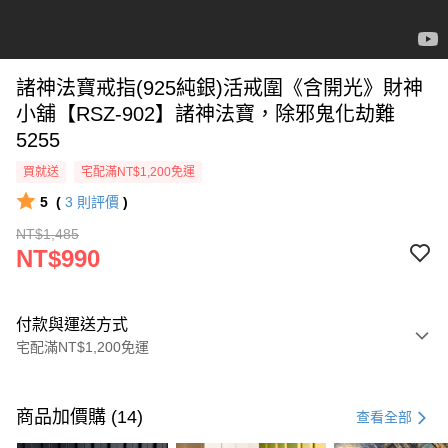
諸神法寶戒指(925純銀)活戒圍《含開光》財神
小舖【RSZ-902】諸神法寶，除邪鬼化劫難
5255
買就送
宅配滿NT$1,200免運
5
(
3
則評價
)
NT$1,485
NT$990
付款與運送方式
宅配滿NT$1,200免運
付款方式
信用卡一次付款
商品加價購 (14)
查看全部