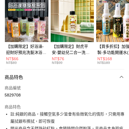
信用卡分期付款
3 期 0 利率 每期
NT$330
21家銀行
6 期 0 利率 每期
NT$165
21家銀行
合作金庫商業銀行
第一商業銀行
華南商業銀行
彰化商業銀行
12 期 0 利率 每期
NT$82
21家銀行
合作金庫商業銀行
第一商業銀行
上海商業儲蓄銀行
台北富邦商業銀行
華南商業銀行
彰化商業銀行
合作金庫商業銀行
第一商業銀行
超商取貨付款
國泰世華商業銀行
兆豐國際商業銀行
上海商業儲蓄銀行
台北富邦商業銀行
華南商業銀行
彰化商業銀行
臺灣中小企業銀行
台中商業銀行
國泰世華商業銀行
兆豐國際商業銀行
【加購限定】好浴澡-
【加購限定】財虎平
【買多折扣】加
LINE Pay
上海商業儲蓄銀行
台北富邦商業銀行
匯豐（台灣）商業銀行
華泰商業銀行
臺灣中小企業銀行
台中商業銀行
迎財好預兆洗髮沐浴露
安-嬰幼兒二合一洗髮
製-多功能開運水
國泰世華商業銀行
兆豐國際商業銀行
聯邦商業銀行
遠東國際商業銀行
匯豐（台灣）商業銀行
華泰商業銀行
60ml(六款任選)【財神
沐浴露60ml《財神小
任選)《大師特製
NT$66
NT$76
NT$168
Apple Pay
臺灣中小企業銀行
台中商業銀行
元大商業銀行
永豐商業銀行
NT$89
NT$99
NT$189
聯邦商業銀行
遠東國際商業銀行
小舖】PIF 財神嚴選，
舖》【BABY-0601】
《含開光》財神小舖
匯豐（台灣）商業銀行
華泰商業銀行
玉山商業銀行
星展（台灣）商業銀行
街口支付
元大商業銀行
永豐商業銀行
迎接好預兆 旅行隨身
PIF 平安健康好預兆、
財神水、人緣水
聯邦商業銀行
遠東國際商業銀行
台新國際商業銀行
中國信託商業銀行
玉山商業銀行
星展（台灣）商業銀行
瓶 旅遊出門最安心
洗後舒服好入眠、旅行
水 防疫必備
商品特色
元大商業銀行
永豐商業銀行
台灣樂天信用卡公司
悠遊付
台新國際商業銀行
中國信託商業銀行
隨身瓶 旅遊出門最安
玉山商業銀行
星展（台灣）商業銀行
商品編號
台灣樂天信用卡公司
心
台新國際商業銀行
中國信託商業銀行
Google Pay
5829708
台灣樂天信用卡公司
全盈+PAY
商品特色
大哥付你分期
註:純銀的商品，接觸空氣多少皆會有些微氧化的情形，只需用專
相關說明
屬拭銀布擦拭，即可恢復
【大哥付你分期使用說明】
開光商品含天然珠砂紅點，會隨時間自然脫落，非商品本身瑕疵