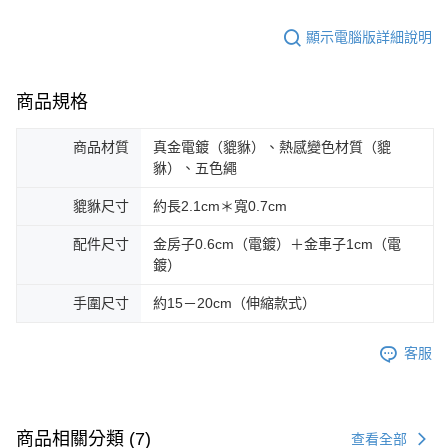
顯示電腦版詳細說明
商品規格
商品材質
真金電鍍（貔貅）、熱感變色材質（貔
貅）、五色繩
貔貅尺寸
約長2.1cm＊寬0.7cm
配件尺寸
金房子0.6cm（電鍍）＋金車子1cm（電
鍍）
手圍尺寸
約15－20cm（伸縮款式）
客服
商品相關分類 (7)
查看全部