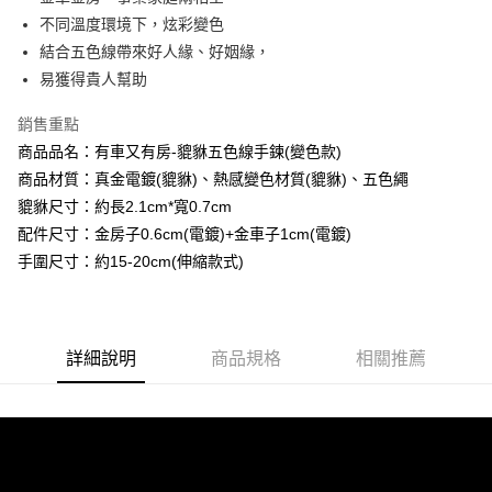
相關說明
流程，驗證手機門號後，選擇欲分期的期數、繳款截止日，確認付款後即完
不同溫度環境下，炫彩變色
【關於「AFTEE先享後付」】
成交易。
Hami Point
AFTEE先享後付是「在收到商品之後才付款」的支付方式。 讓您購物簡單
結合五色線帶來好人緣、好姻緣，
3.實際核准額度、可分期數及費用金額請依後續交易確認頁面所載為準。
便利好安心！
相關說明
易獲得貴人幫助
4.訂單成立30分鐘內，如未前往確認交易或遇審核未通過，訂單將自動取
１．簡單：不需註冊會員、不需綁卡、不需儲值。
「Hami Point」為中華電信所提供之點數服務，可於會員專區綁定中華電信
消。如遇「轉專審核」未通過狀況，表示未達大哥付你分期系統評分，恕無
２．便利：只要手機號碼，簡訊認證，即可結帳。
ATM付款
會員帳號後，即可在購物車使用 Hami Point 折抵消費金額 (1點等於1元)。
法說明評估內容。
銷售重點
３．安心：先確認商品／服務後，再付款。
【繳款方式說明】
商品品名：有車又有房-貔貅五色線手鍊(變色款)
貨到付款
1.分期款項不併入電信帳單，「大哥付你分期」於每月結算日後寄送繳費提
【「AFTEE先享後付」結帳流程】
醒簡訊。
商品材質：真金電鍍(貔貅)、熱感變色材質(貔貅)、五色繩
１．於結帳方式選擇「AFTEE先享後付」後，將跳轉至「AFTEE先享後付」
2.透過簡訊連結打開帳單後，可選擇「超商條碼／台灣大直營門市／銀行轉
貔貅尺寸：約長2.1cm*寬0.7cm
結帳頁面，進行簡訊認證並確認金額後，即可完成結帳。
運送方式
帳／街口支付／iPASS MONEY」等通路繳費。
２．訂單成立數日內，您將收到繳費通知簡訊。
配件尺寸：金房子0.6cm(電鍍)+金車子1cm(電鍍)
全家取貨付款
３．收到繳費通知簡訊後14天內，點擊此簡訊中的連結，可透過四大超商／
【注意事項】
手圍尺寸：約15-20cm(伸縮款式)
ATM／網路銀行／等多元方式進行付款，方視為交易完成。
每筆NT$80，滿NT$1,288(含以上)免運費
1.本服務係由「台灣大哥大股份有限公司」（以下簡稱本公司）所提供，讓
※ 請注意：結帳手續完成當下不需立刻繳費，但若您需要取消訂單，請聯絡
用戶於交易時，得透過本服務購買商品或服務，並由商店將買賣／分期付款
購買商品的店家。未經商家同意取消之訂單仍視為有效，需透過AFTEE先享
付款後全家取貨
買賣價金債權讓與本公司後，依約使用本公司帳單繳交帳款。
後付繳納相關費用。
2.基於同意付款使用「大哥付你分期」之契約關係目的，商店將以您的個人
每筆NT$80，滿NT$1,288(含以上)免運費
※ 交易是否成功請以「AFTEE先享後付 」之結帳頁面顯示為準，若有關於
資料（包含姓名、電話或地址）提供予台灣大哥大進項蒐集、處理及利用，
詳細說明
商品規格
相關推薦
是否繳費成功／繳費後需取消欲退款等相關疑問，請聯繫「AFTEE先享後付
由本公司與您本人進行分期帳單所需資料之確認、核對及更正。
萊爾富取貨付款
客戶支援中心」
https://netprotections.freshdesk.com/support/home
3.完整用戶服務條款，請詳閱以下連結：
https://oppay.tw/userRule
每筆NT$80，滿NT$1,288(含以上)免運費
【注意事項】
１．透過由恩沛科技股份有限公司提供之「AFTEE先享後付」服務完成之交
付款後萊爾富取貨
易，需依本服務之必要範圍內提供個人資料，並將交易相關給付款項請求債
每筆NT$80，滿NT$1,288(含以上)免運費
權轉讓予恩沛科技股份有限公司。