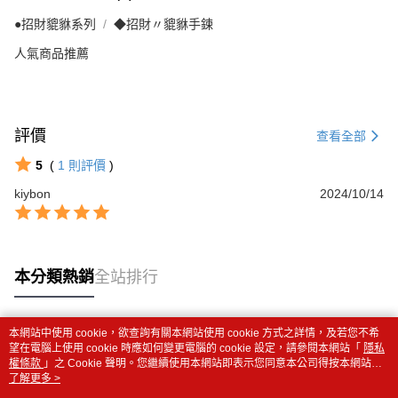
●招財貔貅系列
◆招財〃貔貅手鍊
人氣商品推薦
評價
查看全部
5
(
1
則評價
)
kiybon
2024/10/14
本分類熱銷
全站排行
本網站中使用 cookie，欲查詢有關本網站使用 cookie 方式之詳情，及若您不希
熱門標籤
望在電腦上使用 cookie 時應如何變更電腦的 cookie 設定，請參閱本網站「
隱私
權條款
」之 Cookie 聲明。您繼續使用本網站即表示您同意本公司得按本網站使
用條款之 Cookie 聲明使用 cookie。
了解更多 >