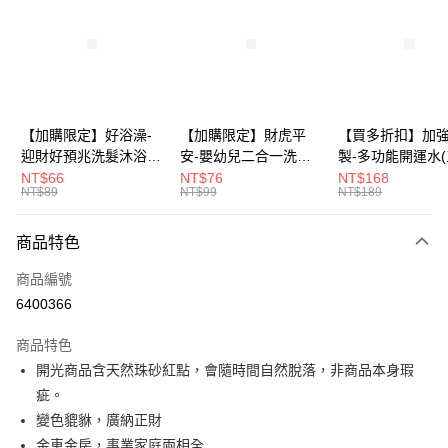
3 期 0 利率 每期
NT$199
21家銀行
6 期 0 利率 每期
NT$99
21家銀行
合作金庫商業銀行
第一商業銀行
華南商業銀行
彰化商業銀行
12 期 0 利率 每期
NT$49
21家銀行
合作金庫商業銀行
第一商業銀行
上海商業儲蓄銀行
台北富邦商業銀行
華南商業銀行
彰化商業銀行
合作金庫商業銀行
第一商業銀行
超商取貨付款
國泰世華商業銀行
兆豐國際商業銀行
上海商業儲蓄銀行
台北富邦商業銀行
華南商業銀行
彰化商業銀行
臺灣中小企業銀行
台中商業銀行
國泰世華商業銀行
兆豐國際商業銀行
【加購限定】好浴澡-
【加購限定】財虎平
【買多折扣】加
LINE Pay
上海商業儲蓄銀行
台北富邦商業銀行
匯豐（台灣）商業銀行
華泰商業銀行
臺灣中小企業銀行
台中商業銀行
迎財好預兆洗髮沐浴露
安-嬰幼兒二合一洗髮
製-多功能開運水
國泰世華商業銀行
兆豐國際商業銀行
聯邦商業銀行
遠東國際商業銀行
匯豐（台灣）商業銀行
華泰商業銀行
60ml(六款任選)【財神
沐浴露60ml《財神小
任選)《大師特製
NT$66
NT$76
NT$168
Apple Pay
臺灣中小企業銀行
台中商業銀行
元大商業銀行
永豐商業銀行
NT$89
NT$99
NT$189
聯邦商業銀行
遠東國際商業銀行
小舖】PIF 財神嚴選，
舖》【BABY-0601】
《含開光》財神小舖
匯豐（台灣）商業銀行
華泰商業銀行
玉山商業銀行
星展（台灣）商業銀行
街口支付
元大商業銀行
永豐商業銀行
迎接好預兆 旅行隨身
PIF 平安健康好預兆、
財神水、人緣水
聯邦商業銀行
遠東國際商業銀行
台新國際商業銀行
中國信託商業銀行
玉山商業銀行
星展（台灣）商業銀行
瓶 旅遊出門最安心
洗後舒服好入眠、旅行
水 防疫必備
商品特色
元大商業銀行
永豐商業銀行
台灣樂天信用卡公司
悠遊付
台新國際商業銀行
中國信託商業銀行
隨身瓶 旅遊出門最安
玉山商業銀行
星展（台灣）商業銀行
商品編號
台灣樂天信用卡公司
心
台新國際商業銀行
中國信託商業銀行
Google Pay
6400366
台灣樂天信用卡公司
全盈+PAY
商品特色
大哥付你分期
開光商品含天然珠砂紅點，會隨時間自然脫落，非商品本身瑕
相關說明
疵。
【大哥付你分期使用說明】
變色貔貅，廣納正財
AFTEE先享後付
1.本服務由台灣大哥大提供，台灣大哥大用戶可立即使用無須另外申請。
金車金房，事業家庭兩相全
2.付款方式選擇「大哥付你分期」，訂單成立後會自動跳轉到大哥付的交易