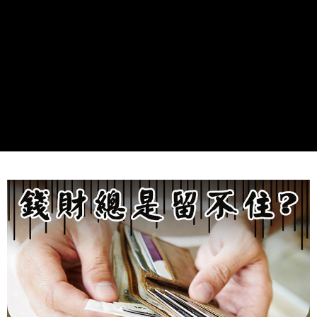
２．關於個人資料處理事宜，請瀏覽以下網址：
https://aftee.tw/terms/#terms3
7-11取貨付款
３．未成年的使用者請事先徵得法定代理人或監護人之同意方可使用
每筆NT$80，滿NT$1,288(含以上)免運費
「AFTEE先享後付」，若未經同意申辦者引起之損失，本公司不負相關責
任。
付款後7-11取貨
４．使用「AFTEE先享後付」時，將依據個別帳號之用戶狀況，依本公司即
時審查核予不同之上限額度；若仍有額度不足之情形，本公司將視審查結果
每筆NT$80，滿NT$1,288(含以上)免運費
請求用戶進行身份認證。
５．嚴禁一人註冊多個帳號或使用他人資訊註冊。若發現惡意使用之情形，
宅配
恩沛科技股份有限公司將有權停止該用戶之使用額度並採取法律行動。
每筆NT$80，滿NT$1,200(含以上)免運費
貨到付款
每筆NT$150，滿NT$1,500(含以上)免運費