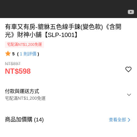
有車又有房-貔貅五色線手鍊(變色款)《含開
光》財神小舖【SLP-1001】
宅配滿NT$1,200免運
5
(
1
則評價
)
NT$897
NT$598
付款與運送方式
宅配滿NT$1,200免運
付款方式
信用卡一次付款
商品加價購 (14)
查看全部
信用卡分期付款