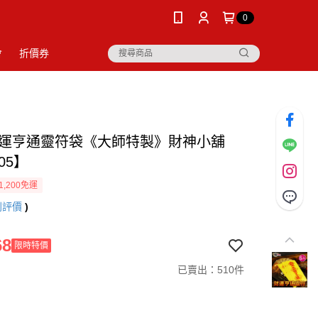
0
會
折價券
)財運亨通靈符袋《大師特製》財神小舖
05】
1,200免運
則評價
)
68
限時特價
已賣出：510件