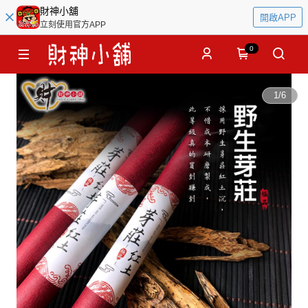
財神小舖
開啟APP
立刻使用官方APP
0
1
/
6