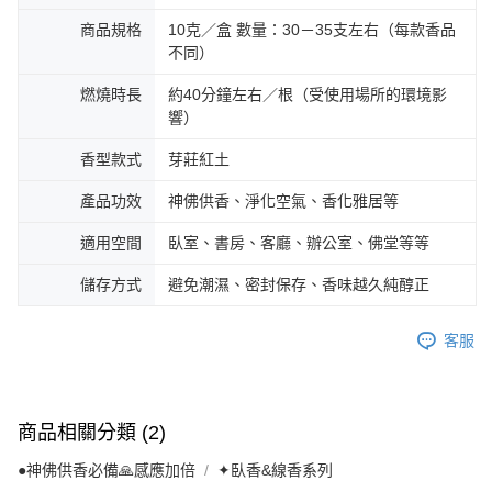
商品規格
10克／盒 數量：30－35支左右（每款香品
不同）
燃燒時長
約40分鐘左右／根（受使用場所的環境影
響）
香型款式
芽莊紅土
產品功效
神佛供香、淨化空氣、香化雅居等
適用空間
臥室、書房、客廳、辦公室、佛堂等等
儲存方式
避免潮濕、密封保存、香味越久純醇正
客服
商品相關分類 (2)
●神佛供香必備🙏感應加倍
✦臥香&線香系列