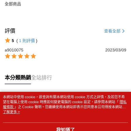
全部商品
評價
查看全部
5
(
1
則評價
)
a9010075
2023/03/09
本分類熱銷
全站排行
本網站中使用 cookie，欲查詢有關本網站使用 cookie 方式之詳情，及若您不希
熱門標籤
望在電腦上使用 cookie 時應如何變更電腦的 cookie 設定，請參閱本網站「
隱私
權條款
」之 Cookie 聲明。您繼續使用本網站即表示您同意本公司得按本網站使
用條款之 Cookie 聲明使用 cookie。
了解更多 >
我知道了