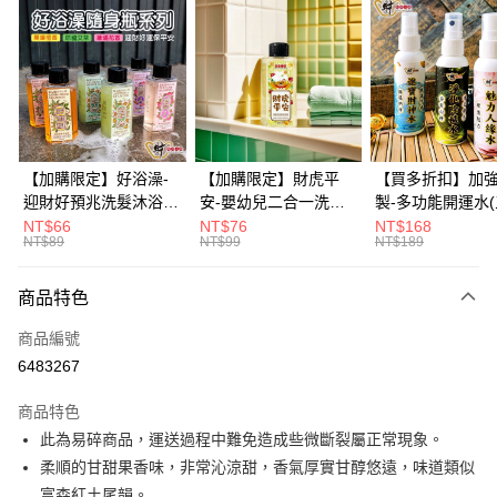
信用卡分期付款
3 期 0 利率 每期
NT$333
21家銀行
6 期 0 利率 每期
NT$166
21家銀行
合作金庫商業銀行
第一商業銀行
華南商業銀行
彰化商業銀行
12 期 0 利率 每期
NT$83
21家銀行
合作金庫商業銀行
第一商業銀行
上海商業儲蓄銀行
台北富邦商業銀行
華南商業銀行
彰化商業銀行
合作金庫商業銀行
第一商業銀行
超商取貨付款
國泰世華商業銀行
兆豐國際商業銀行
上海商業儲蓄銀行
台北富邦商業銀行
華南商業銀行
彰化商業銀行
臺灣中小企業銀行
台中商業銀行
國泰世華商業銀行
兆豐國際商業銀行
【加購限定】好浴澡-
【加購限定】財虎平
【買多折扣】加
LINE Pay
上海商業儲蓄銀行
台北富邦商業銀行
匯豐（台灣）商業銀行
華泰商業銀行
臺灣中小企業銀行
台中商業銀行
迎財好預兆洗髮沐浴露
安-嬰幼兒二合一洗髮
製-多功能開運水
國泰世華商業銀行
兆豐國際商業銀行
聯邦商業銀行
遠東國際商業銀行
匯豐（台灣）商業銀行
華泰商業銀行
60ml(六款任選)【財神
沐浴露60ml《財神小
任選)《大師特製
NT$66
NT$76
NT$168
Apple Pay
臺灣中小企業銀行
台中商業銀行
元大商業銀行
永豐商業銀行
NT$89
NT$99
NT$189
聯邦商業銀行
遠東國際商業銀行
小舖】PIF 財神嚴選，
舖》【BABY-0601】
《含開光》財神小舖
匯豐（台灣）商業銀行
華泰商業銀行
玉山商業銀行
星展（台灣）商業銀行
街口支付
元大商業銀行
永豐商業銀行
迎接好預兆 旅行隨身
PIF 平安健康好預兆、
財神水、人緣水
聯邦商業銀行
遠東國際商業銀行
台新國際商業銀行
中國信託商業銀行
玉山商業銀行
星展（台灣）商業銀行
瓶 旅遊出門最安心
洗後舒服好入眠、旅行
水 防疫必備
商品特色
元大商業銀行
永豐商業銀行
台灣樂天信用卡公司
悠遊付
台新國際商業銀行
中國信託商業銀行
隨身瓶 旅遊出門最安
玉山商業銀行
星展（台灣）商業銀行
商品編號
台灣樂天信用卡公司
心
台新國際商業銀行
中國信託商業銀行
Google Pay
6483267
台灣樂天信用卡公司
全盈+PAY
商品特色
大哥付你分期
此為易碎商品，運送過程中難免造成些微斷裂屬正常現象。
相關說明
柔順的甘甜果香味，非常沁涼甜，香氣厚實甘醇悠遠，味道類似
【大哥付你分期使用說明】
富森紅土尾韻。