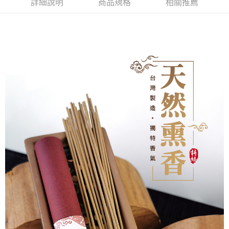
詳細說明
商品規格
相關推薦
每筆NT$80，滿NT$1,288(含以上)免運費
權轉讓予恩沛科技股份有限公司。
２．關於個人資料處理事宜，請瀏覽以下網址：
https://aftee.tw/terms/#terms3
7-11取貨付款
３．未成年的使用者請事先徵得法定代理人或監護人之同意方可使用
每筆NT$80，滿NT$1,288(含以上)免運費
「AFTEE先享後付」，若未經同意申辦者引起之損失，本公司不負相關責
任。
付款後7-11取貨
４．使用「AFTEE先享後付」時，將依據個別帳號之用戶狀況，依本公司即
時審查核予不同之上限額度；若仍有額度不足之情形，本公司將視審查結果
每筆NT$80，滿NT$1,288(含以上)免運費
請求用戶進行身份認證。
５．嚴禁一人註冊多個帳號或使用他人資訊註冊。若發現惡意使用之情形，
宅配
恩沛科技股份有限公司將有權停止該用戶之使用額度並採取法律行動。
每筆NT$80，滿NT$1,200(含以上)免運費
貨到付款
每筆NT$150，滿NT$1,500(含以上)免運費