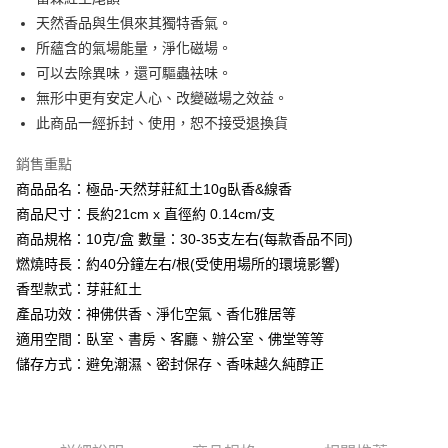
AFTEE先享後付
1.本服務由台灣大哥大提供，台灣大哥大用戶可立即使用無須另外申請。
天然香品與生俱來其獨特香氣。
2.付款方式選擇「大哥付你分期」，訂單成立後會自動跳轉到大哥付的交易
相關說明
流程，驗證手機門號後，選擇欲分期的期數、繳款截止日，確認付款後即完
所蘊含的氣場能量，淨化磁場。
【關於「AFTEE先享後付」】
成交易。
Hami Point
AFTEE先享後付是「在收到商品之後才付款」的支付方式。 讓您購物簡單
可以去除異味，還可驅蟲袪味。
3.實際核准額度、可分期數及費用金額請依後續交易確認頁面所載為準。
便利好安心！
相關說明
無形中更有安定人心、改變磁場之效益。
4.訂單成立30分鐘內，如未前往確認交易或遇審核未通過，訂單將自動取
１．簡單：不需註冊會員、不需綁卡、不需儲值。
「Hami Point」為中華電信所提供之點數服務，可於會員專區綁定中華電信
消。如遇「轉專審核」未通過狀況，表示未達大哥付你分期系統評分，恕無
此商品一經拆封、使用，恕不接受退換貨
２．便利：只要手機號碼，簡訊認證，即可結帳。
ATM付款
會員帳號後，即可在購物車使用 Hami Point 折抵消費金額 (1點等於1元)。
法說明評估內容。
３．安心：先確認商品／服務後，再付款。
【繳款方式說明】
銷售重點
貨到付款
1.分期款項不併入電信帳單，「大哥付你分期」於每月結算日後寄送繳費提
【「AFTEE先享後付」結帳流程】
醒簡訊。
商品品名：極品-天然芽莊紅土10g臥香&線香
１．於結帳方式選擇「AFTEE先享後付」後，將跳轉至「AFTEE先享後付」
2.透過簡訊連結打開帳單後，可選擇「超商條碼／台灣大直營門市／銀行轉
商品尺寸：長約21cm x 直徑約 0.14cm/支
結帳頁面，進行簡訊認證並確認金額後，即可完成結帳。
運送方式
帳／街口支付／iPASS MONEY」等通路繳費。
２．訂單成立數日內，您將收到繳費通知簡訊。
商品規格：10克/盒 數量：30-35支左右(每款香品不同)
全家取貨付款
３．收到繳費通知簡訊後14天內，點擊此簡訊中的連結，可透過四大超商／
【注意事項】
燃燒時長：約40分鐘左右/根(受使用場所的環境影響)
ATM／網路銀行／等多元方式進行付款，方視為交易完成。
每筆NT$80，滿NT$1,288(含以上)免運費
1.本服務係由「台灣大哥大股份有限公司」（以下簡稱本公司）所提供，讓
※ 請注意：結帳手續完成當下不需立刻繳費，但若您需要取消訂單，請聯絡
香型款式：芽莊紅土
用戶於交易時，得透過本服務購買商品或服務，並由商店將買賣／分期付款
購買商品的店家。未經商家同意取消之訂單仍視為有效，需透過AFTEE先享
付款後全家取貨
產品功效：神佛供香、淨化空氣、香化雅居等
買賣價金債權讓與本公司後，依約使用本公司帳單繳交帳款。
後付繳納相關費用。
2.基於同意付款使用「大哥付你分期」之契約關係目的，商店將以您的個人
每筆NT$80，滿NT$1,288(含以上)免運費
適用空間：臥室、書房、客廳、辦公室、佛堂等等
※ 交易是否成功請以「AFTEE先享後付 」之結帳頁面顯示為準，若有關於
資料（包含姓名、電話或地址）提供予台灣大哥大進項蒐集、處理及利用，
是否繳費成功／繳費後需取消欲退款等相關疑問，請聯繫「AFTEE先享後付
儲存方式：避免潮濕、密封保存、香味越久純醇正
由本公司與您本人進行分期帳單所需資料之確認、核對及更正。
萊爾富取貨付款
客戶支援中心」
https://netprotections.freshdesk.com/support/home
3.完整用戶服務條款，請詳閱以下連結：
https://oppay.tw/userRule
每筆NT$80，滿NT$1,288(含以上)免運費
【注意事項】
１．透過由恩沛科技股份有限公司提供之「AFTEE先享後付」服務完成之交
付款後萊爾富取貨
易，需依本服務之必要範圍內提供個人資料，並將交易相關給付款項請求債