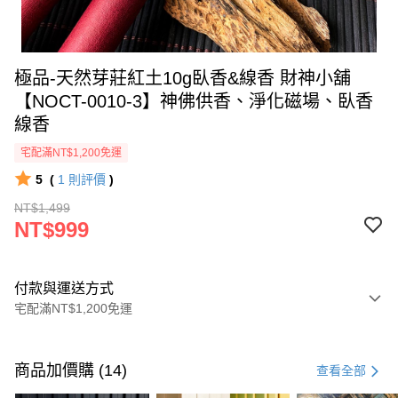
極品-天然芽莊紅土10g臥香&線香 財神小舖
【NOCT-0010-3】神佛供香、淨化磁場、臥香
線香
宅配滿NT$1,200免運
5
(
1
則評價
)
NT$1,499
NT$999
付款與運送方式
宅配滿NT$1,200免運
付款方式
信用卡一次付款
商品加價購 (14)
查看全部