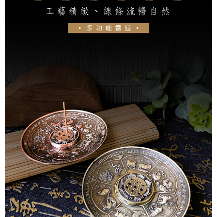
付款後萊爾富取貨
易，需依本服務之必要範圍內提供個人資料，並將交易相關給付款項請求債
每筆NT$80，滿NT$1,288(含以上)免運費
權轉讓予恩沛科技股份有限公司。
２．關於個人資料處理事宜，請瀏覽以下網址：
https://aftee.tw/terms/#terms3
7-11取貨付款
３．未成年的使用者請事先徵得法定代理人或監護人之同意方可使用
每筆NT$80，滿NT$1,288(含以上)免運費
「AFTEE先享後付」，若未經同意申辦者引起之損失，本公司不負相關責
任。
付款後7-11取貨
４．使用「AFTEE先享後付」時，將依據個別帳號之用戶狀況，依本公司即
時審查核予不同之上限額度；若仍有額度不足之情形，本公司將視審查結果
每筆NT$80，滿NT$1,288(含以上)免運費
請求用戶進行身份認證。
５．嚴禁一人註冊多個帳號或使用他人資訊註冊。若發現惡意使用之情形，
宅配
恩沛科技股份有限公司將有權停止該用戶之使用額度並採取法律行動。
每筆NT$80，滿NT$1,200(含以上)免運費
貨到付款
每筆NT$150，滿NT$1,500(含以上)免運費