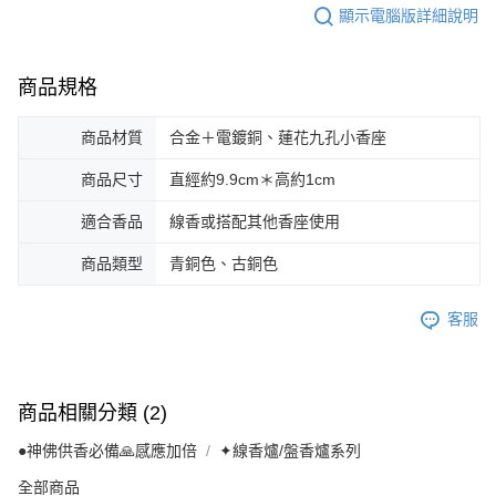
顯示電腦版詳細說明
商品規格
商品材質
合金＋電鍍銅、蓮花九孔小香座
商品尺寸
直經約9.9cm＊高約1cm
適合香品
線香或搭配其他香座使用
商品類型
青銅色、古銅色
客服
商品相關分類 (2)
●神佛供香必備🙏感應加倍
✦線香爐/盤香爐系列
全部商品