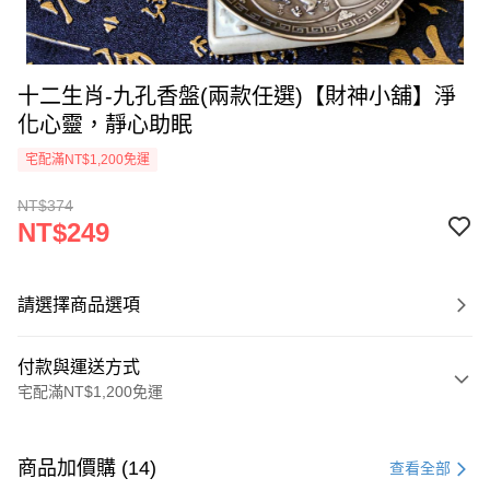
十二生肖-九孔香盤(兩款任選)【財神小舖】淨
化心靈，靜心助眠
宅配滿NT$1,200免運
NT$374
NT$249
請選擇商品選項
付款與運送方式
宅配滿NT$1,200免運
付款方式
信用卡一次付款
商品加價購 (14)
查看全部