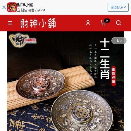
財神小舖
開啟APP
立刻使用官方APP
0
1
/
5