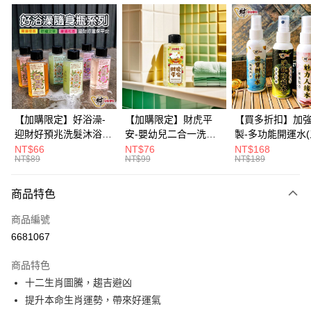
信用卡分期付款
3 期 0 利率 每期
NT$83
21家銀行
6 期 0 利率 每期
NT$41
21家銀行
合作金庫商業銀行
第一商業銀行
華南商業銀行
彰化商業銀行
12 期 0 利率 每期
NT$20
21家銀行
合作金庫商業銀行
第一商業銀行
上海商業儲蓄銀行
台北富邦商業銀行
華南商業銀行
彰化商業銀行
合作金庫商業銀行
第一商業銀行
超商取貨付款
國泰世華商業銀行
兆豐國際商業銀行
上海商業儲蓄銀行
台北富邦商業銀行
華南商業銀行
彰化商業銀行
臺灣中小企業銀行
台中商業銀行
國泰世華商業銀行
兆豐國際商業銀行
【加購限定】好浴澡-
【加購限定】財虎平
【買多折扣】加
LINE Pay
上海商業儲蓄銀行
台北富邦商業銀行
匯豐（台灣）商業銀行
華泰商業銀行
臺灣中小企業銀行
台中商業銀行
迎財好預兆洗髮沐浴露
安-嬰幼兒二合一洗髮
製-多功能開運水
國泰世華商業銀行
兆豐國際商業銀行
聯邦商業銀行
遠東國際商業銀行
匯豐（台灣）商業銀行
華泰商業銀行
60ml(六款任選)【財神
沐浴露60ml《財神小
任選)《大師特製
NT$66
NT$76
NT$168
Apple Pay
臺灣中小企業銀行
台中商業銀行
元大商業銀行
永豐商業銀行
NT$89
NT$99
NT$189
聯邦商業銀行
遠東國際商業銀行
小舖】PIF 財神嚴選，
舖》【BABY-0601】
《含開光》財神小舖
匯豐（台灣）商業銀行
華泰商業銀行
玉山商業銀行
星展（台灣）商業銀行
街口支付
元大商業銀行
永豐商業銀行
迎接好預兆 旅行隨身
PIF 平安健康好預兆、
財神水、人緣水
聯邦商業銀行
遠東國際商業銀行
台新國際商業銀行
中國信託商業銀行
玉山商業銀行
星展（台灣）商業銀行
瓶 旅遊出門最安心
洗後舒服好入眠、旅行
水 防疫必備
商品特色
元大商業銀行
永豐商業銀行
台灣樂天信用卡公司
悠遊付
台新國際商業銀行
中國信託商業銀行
隨身瓶 旅遊出門最安
玉山商業銀行
星展（台灣）商業銀行
商品編號
台灣樂天信用卡公司
心
台新國際商業銀行
中國信託商業銀行
Google Pay
6681067
台灣樂天信用卡公司
全盈+PAY
商品特色
大哥付你分期
十二生肖圖騰，趨吉避凶
相關說明
提升本命生肖運勢，帶來好運氣