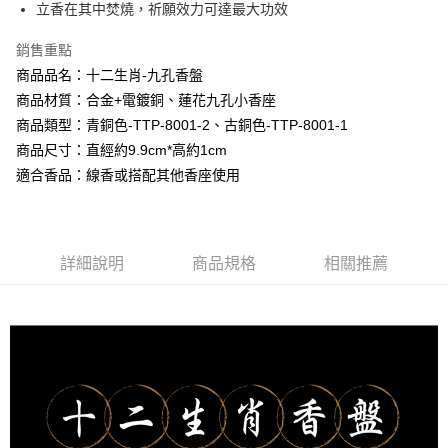
【大哥付你分期使用說明】
立香在其中焚燒，祈願效力可達最大功效
AFTEE先享後付
1.本服務由台灣大哥大提供，台灣大哥大用戶可立即使用無須另外申請。
2.付款方式選擇「大哥付你分期」，訂單成立後會自動跳轉到大哥付的交易
相關說明
銷售重點
流程，驗證手機門號後，選擇欲分期的期數、繳款截止日，確認付款後即完
【關於「AFTEE先享後付」】
成交易。
商品品名：十二生肖-九孔香盤
Hami Point
AFTEE先享後付是「在收到商品之後才付款」的支付方式。 讓您購物簡單
3.實際核准額度、可分期數及費用金額請依後續交易確認頁面所載為準。
便利好安心！
商品材質：合金+電鍍銅、蓮花九孔小香座
相關說明
4.訂單成立30分鐘內，如未前往確認交易或遇審核未通過，訂單將自動取
１．簡單：不需註冊會員、不需綁卡、不需儲值。
商品類型：青銅色-TTP-8001-2、古銅色-TTP-8001-1
「Hami Point」為中華電信所提供之點數服務，可於會員專區綁定中華電信
消。如遇「轉專審核」未通過狀況，表示未達大哥付你分期系統評分，恕無
２．便利：只要手機號碼，簡訊認證，即可結帳。
ATM付款
會員帳號後，即可在購物車使用 Hami Point 折抵消費金額 (1點等於1元)。
法說明評估內容。
商品尺寸：直經約9.9cm*高約1cm
３．安心：先確認商品／服務後，再付款。
【繳款方式說明】
適合香品：線香或搭配其他香座使用
貨到付款
1.分期款項不併入電信帳單，「大哥付你分期」於每月結算日後寄送繳費提
【「AFTEE先享後付」結帳流程】
醒簡訊。
１．於結帳方式選擇「AFTEE先享後付」後，將跳轉至「AFTEE先享後付」
2.透過簡訊連結打開帳單後，可選擇「超商條碼／台灣大直營門市／銀行轉
結帳頁面，進行簡訊認證並確認金額後，即可完成結帳。
運送方式
帳／街口支付／iPASS MONEY」等通路繳費。
２．訂單成立數日內，您將收到繳費通知簡訊。
全家取貨付款
３．收到繳費通知簡訊後14天內，點擊此簡訊中的連結，可透過四大超商／
詳細說明
商品規格
相關推薦
【注意事項】
ATM／網路銀行／等多元方式進行付款，方視為交易完成。
每筆NT$80，滿NT$1,288(含以上)免運費
1.本服務係由「台灣大哥大股份有限公司」（以下簡稱本公司）所提供，讓
※ 請注意：結帳手續完成當下不需立刻繳費，但若您需要取消訂單，請聯絡
用戶於交易時，得透過本服務購買商品或服務，並由商店將買賣／分期付款
購買商品的店家。未經商家同意取消之訂單仍視為有效，需透過AFTEE先享
付款後全家取貨
買賣價金債權讓與本公司後，依約使用本公司帳單繳交帳款。
後付繳納相關費用。
2.基於同意付款使用「大哥付你分期」之契約關係目的，商店將以您的個人
每筆NT$80，滿NT$1,288(含以上)免運費
※ 交易是否成功請以「AFTEE先享後付 」之結帳頁面顯示為準，若有關於
資料（包含姓名、電話或地址）提供予台灣大哥大進項蒐集、處理及利用，
是否繳費成功／繳費後需取消欲退款等相關疑問，請聯繫「AFTEE先享後付
由本公司與您本人進行分期帳單所需資料之確認、核對及更正。
萊爾富取貨付款
客戶支援中心」
https://netprotections.freshdesk.com/support/home
3.完整用戶服務條款，請詳閱以下連結：
https://oppay.tw/userRule
每筆NT$80，滿NT$1,288(含以上)免運費
【注意事項】
１．透過由恩沛科技股份有限公司提供之「AFTEE先享後付」服務完成之交