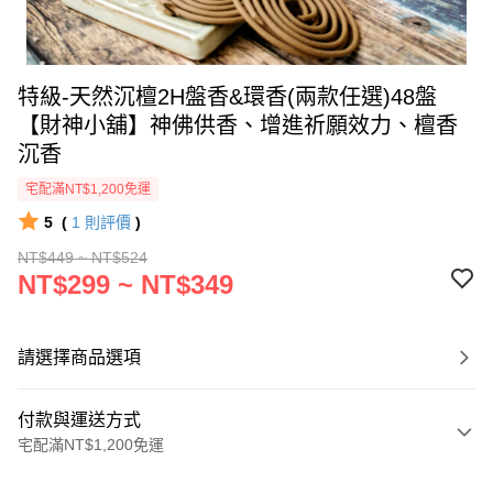
特級-天然沉檀2H盤香&環香(兩款任選)48盤
【財神小舖】神佛供香、增進祈願效力、檀香
沉香
宅配滿NT$1,200免運
5
(
1
則評價
)
NT$449 ~ NT$524
NT$299 ~ NT$349
請選擇商品選項
付款與運送方式
宅配滿NT$1,200免運
付款方式