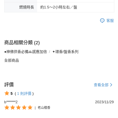
燃燒時長
約1.5～2小時左右／盤
客服
商品相關分類 (2)
●神佛供香必備🙏感應加倍
✦環香/盤香系列
全部商品
評價
查看全部
5
(
1
則評價
)
b*******2
2023/11/29
|
老山檀香