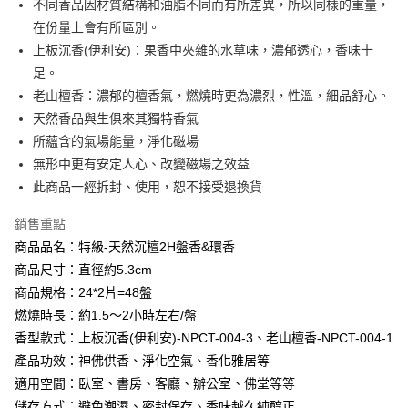
不同香品因材質結構和油脂不同而有所差異，所以同樣的重量，
相關說明
在份量上會有所區別。
【大哥付你分期使用說明】
上板沉香(伊利安)：果香中夾雜的水草味，濃郁透心，香味十
AFTEE先享後付
1.本服務由台灣大哥大提供，台灣大哥大用戶可立即使用無須另外申請。
足。
2.付款方式選擇「大哥付你分期」，訂單成立後會自動跳轉到大哥付的交易
相關說明
流程，驗證手機門號後，選擇欲分期的期數、繳款截止日，確認付款後即完
老山檀香：濃郁的檀香氣，燃燒時更為濃烈，性溫，細品舒心。
【關於「AFTEE先享後付」】
成交易。
Hami Point
AFTEE先享後付是「在收到商品之後才付款」的支付方式。 讓您購物簡單
天然香品與生俱來其獨特香氣
3.實際核准額度、可分期數及費用金額請依後續交易確認頁面所載為準。
便利好安心！
相關說明
所蘊含的氣場能量，淨化磁場
4.訂單成立30分鐘內，如未前往確認交易或遇審核未通過，訂單將自動取
１．簡單：不需註冊會員、不需綁卡、不需儲值。
「Hami Point」為中華電信所提供之點數服務，可於會員專區綁定中華電信
消。如遇「轉專審核」未通過狀況，表示未達大哥付你分期系統評分，恕無
無形中更有安定人心、改變磁場之效益
２．便利：只要手機號碼，簡訊認證，即可結帳。
ATM付款
會員帳號後，即可在購物車使用 Hami Point 折抵消費金額 (1點等於1元)。
法說明評估內容。
３．安心：先確認商品／服務後，再付款。
此商品一經拆封、使用，恕不接受退換貨
【繳款方式說明】
貨到付款
1.分期款項不併入電信帳單，「大哥付你分期」於每月結算日後寄送繳費提
【「AFTEE先享後付」結帳流程】
醒簡訊。
銷售重點
１．於結帳方式選擇「AFTEE先享後付」後，將跳轉至「AFTEE先享後付」
2.透過簡訊連結打開帳單後，可選擇「超商條碼／台灣大直營門市／銀行轉
商品品名：特級-天然沉檀2H盤香&環香
結帳頁面，進行簡訊認證並確認金額後，即可完成結帳。
運送方式
帳／街口支付／iPASS MONEY」等通路繳費。
２．訂單成立數日內，您將收到繳費通知簡訊。
商品尺寸：直徑約5.3cm
全家取貨付款
３．收到繳費通知簡訊後14天內，點擊此簡訊中的連結，可透過四大超商／
【注意事項】
商品規格：24*2片=48盤
ATM／網路銀行／等多元方式進行付款，方視為交易完成。
每筆NT$80，滿NT$1,288(含以上)免運費
1.本服務係由「台灣大哥大股份有限公司」（以下簡稱本公司）所提供，讓
※ 請注意：結帳手續完成當下不需立刻繳費，但若您需要取消訂單，請聯絡
燃燒時長：約1.5～2小時左右/盤
用戶於交易時，得透過本服務購買商品或服務，並由商店將買賣／分期付款
購買商品的店家。未經商家同意取消之訂單仍視為有效，需透過AFTEE先享
付款後全家取貨
香型款式：上板沉香(伊利安)-NPCT-004-3、老山檀香-NPCT-004-1
買賣價金債權讓與本公司後，依約使用本公司帳單繳交帳款。
後付繳納相關費用。
2.基於同意付款使用「大哥付你分期」之契約關係目的，商店將以您的個人
每筆NT$80，滿NT$1,288(含以上)免運費
產品功效：神佛供香、淨化空氣、香化雅居等
※ 交易是否成功請以「AFTEE先享後付 」之結帳頁面顯示為準，若有關於
資料（包含姓名、電話或地址）提供予台灣大哥大進項蒐集、處理及利用，
是否繳費成功／繳費後需取消欲退款等相關疑問，請聯繫「AFTEE先享後付
適用空間：臥室、書房、客廳、辦公室、佛堂等等
由本公司與您本人進行分期帳單所需資料之確認、核對及更正。
萊爾富取貨付款
客戶支援中心」
https://netprotections.freshdesk.com/support/home
3.完整用戶服務條款，請詳閱以下連結：
https://oppay.tw/userRule
儲存方式：避免潮濕、密封保存、香味越久純醇正