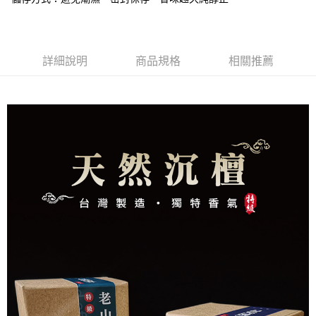
每筆NT$80，滿NT$1,288(含以上)免運費
【注意事項】
１．透過由恩沛科技股份有限公司提供之「AFTEE先享後付」服務完成之交
付款後萊爾富取貨
易，需依本服務之必要範圍內提供個人資料，並將交易相關給付款項請求債
每筆NT$80，滿NT$1,288(含以上)免運費
權轉讓予恩沛科技股份有限公司。
詳細說明
商品規格
相關推薦
２．關於個人資料處理事宜，請瀏覽以下網址：
https://aftee.tw/terms/#terms3
7-11取貨付款
３．未成年的使用者請事先徵得法定代理人或監護人之同意方可使用
每筆NT$80，滿NT$1,288(含以上)免運費
「AFTEE先享後付」，若未經同意申辦者引起之損失，本公司不負相關責
任。
付款後7-11取貨
４．使用「AFTEE先享後付」時，將依據個別帳號之用戶狀況，依本公司即
時審查核予不同之上限額度；若仍有額度不足之情形，本公司將視審查結果
每筆NT$80，滿NT$1,288(含以上)免運費
請求用戶進行身份認證。
５．嚴禁一人註冊多個帳號或使用他人資訊註冊。若發現惡意使用之情形，
宅配
恩沛科技股份有限公司將有權停止該用戶之使用額度並採取法律行動。
每筆NT$80，滿NT$1,200(含以上)免運費
貨到付款
每筆NT$150，滿NT$1,500(含以上)免運費