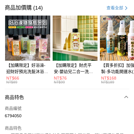
信用卡一次付款
商品加價購 (14)
查看全部
信用卡分期付款
3 期 0 利率 每期
NT$99
21家銀行
6 期 0 利率 每期
NT$49
21家銀行
合作金庫商業銀行
第一商業銀行
華南商業銀行
彰化商業銀行
12 期 0 利率 每期
NT$24
21家銀行
合作金庫商業銀行
第一商業銀行
上海商業儲蓄銀行
台北富邦商業銀行
華南商業銀行
彰化商業銀行
合作金庫商業銀行
第一商業銀行
超商取貨付款
國泰世華商業銀行
兆豐國際商業銀行
上海商業儲蓄銀行
台北富邦商業銀行
華南商業銀行
彰化商業銀行
臺灣中小企業銀行
台中商業銀行
國泰世華商業銀行
兆豐國際商業銀行
【加購限定】好浴澡-
【加購限定】財虎平
【買多折扣】加
LINE Pay
上海商業儲蓄銀行
台北富邦商業銀行
匯豐（台灣）商業銀行
華泰商業銀行
臺灣中小企業銀行
台中商業銀行
迎財好預兆洗髮沐浴露
安-嬰幼兒二合一洗髮
製-多功能開運水
國泰世華商業銀行
兆豐國際商業銀行
聯邦商業銀行
遠東國際商業銀行
匯豐（台灣）商業銀行
華泰商業銀行
60ml(六款任選)【財神
沐浴露60ml《財神小
任選)《大師特製
NT$66
NT$76
NT$168
Apple Pay
臺灣中小企業銀行
台中商業銀行
元大商業銀行
永豐商業銀行
NT$89
NT$99
NT$189
聯邦商業銀行
遠東國際商業銀行
小舖】PIF 財神嚴選，
舖》【BABY-0601】
《含開光》財神小舖
匯豐（台灣）商業銀行
華泰商業銀行
玉山商業銀行
星展（台灣）商業銀行
街口支付
元大商業銀行
永豐商業銀行
迎接好預兆 旅行隨身
PIF 平安健康好預兆、
財神水、人緣水
聯邦商業銀行
遠東國際商業銀行
台新國際商業銀行
中國信託商業銀行
玉山商業銀行
星展（台灣）商業銀行
瓶 旅遊出門最安心
洗後舒服好入眠、旅行
水 防疫必備
商品特色
元大商業銀行
永豐商業銀行
台灣樂天信用卡公司
悠遊付
台新國際商業銀行
中國信託商業銀行
隨身瓶 旅遊出門最安
玉山商業銀行
星展（台灣）商業銀行
商品編號
台灣樂天信用卡公司
心
台新國際商業銀行
中國信託商業銀行
Google Pay
6794050
台灣樂天信用卡公司
全盈+PAY
商品特色
大哥付你分期