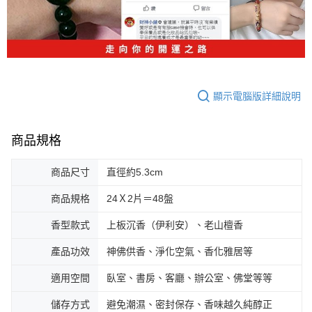
顯示電腦版詳細說明
商品規格
商品尺寸
直徑約5.3cm
商品規格
24Ｘ2片＝48盤
香型款式
上板沉香（伊利安）、老山檀香
產品功效
神佛供香、淨化空氣、香化雅居等
適用空間
臥室、書房、客廳、辦公室、佛堂等等
儲存方式
避免潮濕、密封保存、香味越久純醇正