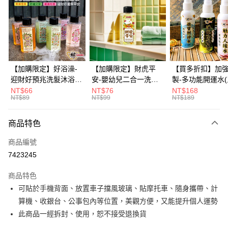
3 期 0 利率 每期
NT$40
21家銀行
6 期 0 利率 每期
NT$20
21家銀行
合作金庫商業銀行
第一商業銀行
華南商業銀行
彰化商業銀行
12 期 0 利率 每期
NT$10
21家銀行
合作金庫商業銀行
第一商業銀行
上海商業儲蓄銀行
台北富邦商業銀行
華南商業銀行
彰化商業銀行
合作金庫商業銀行
第一商業銀行
超商取貨付款
國泰世華商業銀行
兆豐國際商業銀行
上海商業儲蓄銀行
台北富邦商業銀行
華南商業銀行
彰化商業銀行
臺灣中小企業銀行
台中商業銀行
國泰世華商業銀行
兆豐國際商業銀行
【加購限定】好浴澡-
【加購限定】財虎平
【買多折扣】加
LINE Pay
上海商業儲蓄銀行
台北富邦商業銀行
匯豐（台灣）商業銀行
華泰商業銀行
臺灣中小企業銀行
台中商業銀行
迎財好預兆洗髮沐浴露
安-嬰幼兒二合一洗髮
製-多功能開運水
國泰世華商業銀行
兆豐國際商業銀行
聯邦商業銀行
遠東國際商業銀行
匯豐（台灣）商業銀行
華泰商業銀行
60ml(六款任選)【財神
沐浴露60ml《財神小
任選)《大師特製
NT$66
NT$76
NT$168
Apple Pay
臺灣中小企業銀行
台中商業銀行
元大商業銀行
永豐商業銀行
NT$89
NT$99
NT$189
聯邦商業銀行
遠東國際商業銀行
小舖】PIF 財神嚴選，
舖》【BABY-0601】
《含開光》財神小舖
匯豐（台灣）商業銀行
華泰商業銀行
玉山商業銀行
星展（台灣）商業銀行
街口支付
元大商業銀行
永豐商業銀行
迎接好預兆 旅行隨身
PIF 平安健康好預兆、
財神水、人緣水
聯邦商業銀行
遠東國際商業銀行
台新國際商業銀行
中國信託商業銀行
玉山商業銀行
星展（台灣）商業銀行
瓶 旅遊出門最安心
洗後舒服好入眠、旅行
水 防疫必備
商品特色
元大商業銀行
永豐商業銀行
台灣樂天信用卡公司
悠遊付
台新國際商業銀行
中國信託商業銀行
隨身瓶 旅遊出門最安
玉山商業銀行
星展（台灣）商業銀行
商品編號
台灣樂天信用卡公司
心
台新國際商業銀行
中國信託商業銀行
Google Pay
7423245
台灣樂天信用卡公司
全盈+PAY
商品特色
大哥付你分期
可貼於手機背面、放置車子擋風玻璃、貼摩托車、隨身攜帶、計
相關說明
算機、收銀台、公事包內等位置，美觀方便，又能提升個人運勢
【大哥付你分期使用說明】
此商品一經拆封、使用，恕不接受退換貨
AFTEE先享後付
1.本服務由台灣大哥大提供，台灣大哥大用戶可立即使用無須另外申請。
2.付款方式選擇「大哥付你分期」，訂單成立後會自動跳轉到大哥付的交易