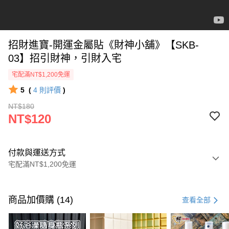
招財進寶-開運金屬貼《財神小舖》【SKB-
03】招引財神，引財入宅
宅配滿NT$1,200免運
5
(
4
則評價
)
NT$180
NT$120
付款與運送方式
宅配滿NT$1,200免運
付款方式
信用卡一次付款
商品加價購 (14)
查看全部
信用卡分期付款