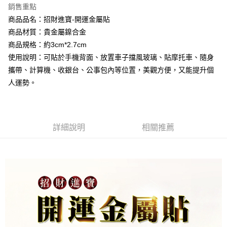
相關說明
銷售重點
流程，驗證手機門號後，選擇欲分期的期數、繳款截止日，確認付款後即完
【關於「AFTEE先享後付」】
成交易。
商品品名：招財進寶-開運金屬貼
Hami Point
AFTEE先享後付是「在收到商品之後才付款」的支付方式。 讓您購物簡單
3.實際核准額度、可分期數及費用金額請依後續交易確認頁面所載為準。
便利好安心！
商品材質：貴金屬鎳合金
相關說明
4.訂單成立30分鐘內，如未前往確認交易或遇審核未通過，訂單將自動取
１．簡單：不需註冊會員、不需綁卡、不需儲值。
商品規格：約3cm*2.7cm
「Hami Point」為中華電信所提供之點數服務，可於會員專區綁定中華電信
消。如遇「轉專審核」未通過狀況，表示未達大哥付你分期系統評分，恕無
２．便利：只要手機號碼，簡訊認證，即可結帳。
ATM付款
會員帳號後，即可在購物車使用 Hami Point 折抵消費金額 (1點等於1元)。
法說明評估內容。
使用說明：可貼於手機背面、放置車子擋風玻璃、貼摩托車、隨身
３．安心：先確認商品／服務後，再付款。
【繳款方式說明】
攜帶、計算機、收銀台、公事包內等位置，美觀方便，又能提升個
貨到付款
1.分期款項不併入電信帳單，「大哥付你分期」於每月結算日後寄送繳費提
【「AFTEE先享後付」結帳流程】
醒簡訊。
人運勢。
１．於結帳方式選擇「AFTEE先享後付」後，將跳轉至「AFTEE先享後付」
2.透過簡訊連結打開帳單後，可選擇「超商條碼／台灣大直營門市／銀行轉
結帳頁面，進行簡訊認證並確認金額後，即可完成結帳。
運送方式
帳／街口支付／iPASS MONEY」等通路繳費。
２．訂單成立數日內，您將收到繳費通知簡訊。
全家取貨付款
３．收到繳費通知簡訊後14天內，點擊此簡訊中的連結，可透過四大超商／
【注意事項】
ATM／網路銀行／等多元方式進行付款，方視為交易完成。
每筆NT$80，滿NT$1,288(含以上)免運費
詳細說明
相關推薦
1.本服務係由「台灣大哥大股份有限公司」（以下簡稱本公司）所提供，讓
※ 請注意：結帳手續完成當下不需立刻繳費，但若您需要取消訂單，請聯絡
用戶於交易時，得透過本服務購買商品或服務，並由商店將買賣／分期付款
購買商品的店家。未經商家同意取消之訂單仍視為有效，需透過AFTEE先享
付款後全家取貨
買賣價金債權讓與本公司後，依約使用本公司帳單繳交帳款。
後付繳納相關費用。
2.基於同意付款使用「大哥付你分期」之契約關係目的，商店將以您的個人
每筆NT$80，滿NT$1,288(含以上)免運費
※ 交易是否成功請以「AFTEE先享後付 」之結帳頁面顯示為準，若有關於
資料（包含姓名、電話或地址）提供予台灣大哥大進項蒐集、處理及利用，
是否繳費成功／繳費後需取消欲退款等相關疑問，請聯繫「AFTEE先享後付
由本公司與您本人進行分期帳單所需資料之確認、核對及更正。
萊爾富取貨付款
客戶支援中心」
https://netprotections.freshdesk.com/support/home
3.完整用戶服務條款，請詳閱以下連結：
https://oppay.tw/userRule
每筆NT$80，滿NT$1,288(含以上)免運費
【注意事項】
１．透過由恩沛科技股份有限公司提供之「AFTEE先享後付」服務完成之交
付款後萊爾富取貨
易，需依本服務之必要範圍內提供個人資料，並將交易相關給付款項請求債
每筆NT$80，滿NT$1,288(含以上)免運費
權轉讓予恩沛科技股份有限公司。