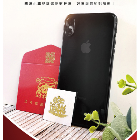
２．關於個人資料處理事宜，請瀏覽以下網址：
https://aftee.tw/terms/#terms3
7-11取貨付款
３．未成年的使用者請事先徵得法定代理人或監護人之同意方可使用
每筆NT$80，滿NT$1,288(含以上)免運費
「AFTEE先享後付」，若未經同意申辦者引起之損失，本公司不負相關責
任。
付款後7-11取貨
４．使用「AFTEE先享後付」時，將依據個別帳號之用戶狀況，依本公司即
時審查核予不同之上限額度；若仍有額度不足之情形，本公司將視審查結果
每筆NT$80，滿NT$1,288(含以上)免運費
請求用戶進行身份認證。
５．嚴禁一人註冊多個帳號或使用他人資訊註冊。若發現惡意使用之情形，
宅配
恩沛科技股份有限公司將有權停止該用戶之使用額度並採取法律行動。
每筆NT$80，滿NT$1,200(含以上)免運費
貨到付款
每筆NT$150，滿NT$1,500(含以上)免運費