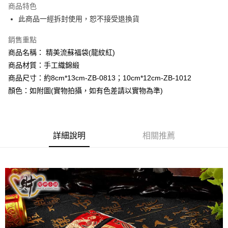
商品特色
大哥付你分期
此商品一經拆封使用，恕不接受退換貨
相關說明
銷售重點
【大哥付你分期使用說明】
AFTEE先享後付
1.本服務由台灣大哥大提供，台灣大哥大用戶可立即使用無須另外申請。
商品名稱： 精美流蘇福袋(龍紋紅)
2.付款方式選擇「大哥付你分期」，訂單成立後會自動跳轉到大哥付的交易
相關說明
商品材質：手工織錦緞
流程，驗證手機門號後，選擇欲分期的期數、繳款截止日，確認付款後即完
【關於「AFTEE先享後付」】
成交易。
商品尺寸：約8cm*13cm-ZB-0813；10cm*12cm-ZB-1012
Hami Point
AFTEE先享後付是「在收到商品之後才付款」的支付方式。 讓您購物簡單
3.實際核准額度、可分期數及費用金額請依後續交易確認頁面所載為準。
便利好安心！
顏色：如附圖(實物拍攝，如有色差請以實物為準)
相關說明
4.訂單成立30分鐘內，如未前往確認交易或遇審核未通過，訂單將自動取
１．簡單：不需註冊會員、不需綁卡、不需儲值。
「Hami Point」為中華電信所提供之點數服務，可於會員專區綁定中華電信
消。如遇「轉專審核」未通過狀況，表示未達大哥付你分期系統評分，恕無
２．便利：只要手機號碼，簡訊認證，即可結帳。
ATM付款
會員帳號後，即可在購物車使用 Hami Point 折抵消費金額 (1點等於1元)。
法說明評估內容。
３．安心：先確認商品／服務後，再付款。
【繳款方式說明】
貨到付款
1.分期款項不併入電信帳單，「大哥付你分期」於每月結算日後寄送繳費提
詳細說明
相關推薦
【「AFTEE先享後付」結帳流程】
醒簡訊。
１．於結帳方式選擇「AFTEE先享後付」後，將跳轉至「AFTEE先享後付」
2.透過簡訊連結打開帳單後，可選擇「超商條碼／台灣大直營門市／銀行轉
結帳頁面，進行簡訊認證並確認金額後，即可完成結帳。
運送方式
帳／街口支付／iPASS MONEY」等通路繳費。
２．訂單成立數日內，您將收到繳費通知簡訊。
全家取貨付款
３．收到繳費通知簡訊後14天內，點擊此簡訊中的連結，可透過四大超商／
【注意事項】
ATM／網路銀行／等多元方式進行付款，方視為交易完成。
每筆NT$80，滿NT$1,288(含以上)免運費
1.本服務係由「台灣大哥大股份有限公司」（以下簡稱本公司）所提供，讓
※ 請注意：結帳手續完成當下不需立刻繳費，但若您需要取消訂單，請聯絡
用戶於交易時，得透過本服務購買商品或服務，並由商店將買賣／分期付款
購買商品的店家。未經商家同意取消之訂單仍視為有效，需透過AFTEE先享
付款後全家取貨
買賣價金債權讓與本公司後，依約使用本公司帳單繳交帳款。
後付繳納相關費用。
2.基於同意付款使用「大哥付你分期」之契約關係目的，商店將以您的個人
每筆NT$80，滿NT$1,288(含以上)免運費
※ 交易是否成功請以「AFTEE先享後付 」之結帳頁面顯示為準，若有關於
資料（包含姓名、電話或地址）提供予台灣大哥大進項蒐集、處理及利用，
是否繳費成功／繳費後需取消欲退款等相關疑問，請聯繫「AFTEE先享後付