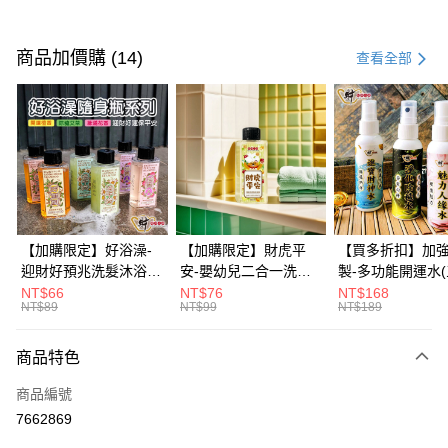
付款方式
信用卡一次付款
商品加價購 (14)
查看全部
信用卡分期付款
3 期 0 利率 每期
NT$20
21家銀行
6 期 0 利率 每期
NT$10
21家銀行
合作金庫商業銀行
第一商業銀行
華南商業銀行
彰化商業銀行
12 期 0 利率 每期
NT$5
21家銀行
合作金庫商業銀行
第一商業銀行
上海商業儲蓄銀行
台北富邦商業銀行
華南商業銀行
彰化商業銀行
合作金庫商業銀行
第一商業銀行
超商取貨付款
國泰世華商業銀行
兆豐國際商業銀行
上海商業儲蓄銀行
台北富邦商業銀行
華南商業銀行
彰化商業銀行
臺灣中小企業銀行
台中商業銀行
國泰世華商業銀行
兆豐國際商業銀行
【加購限定】好浴澡-
【加購限定】財虎平
【買多折扣】加
LINE Pay
上海商業儲蓄銀行
台北富邦商業銀行
匯豐（台灣）商業銀行
華泰商業銀行
臺灣中小企業銀行
台中商業銀行
迎財好預兆洗髮沐浴露
安-嬰幼兒二合一洗髮
製-多功能開運水
國泰世華商業銀行
兆豐國際商業銀行
聯邦商業銀行
遠東國際商業銀行
匯豐（台灣）商業銀行
華泰商業銀行
60ml(六款任選)【財神
沐浴露60ml《財神小
任選)《大師特製
NT$66
NT$76
NT$168
Apple Pay
臺灣中小企業銀行
台中商業銀行
元大商業銀行
永豐商業銀行
NT$89
NT$99
NT$189
聯邦商業銀行
遠東國際商業銀行
小舖】PIF 財神嚴選，
舖》【BABY-0601】
《含開光》財神小舖
匯豐（台灣）商業銀行
華泰商業銀行
玉山商業銀行
星展（台灣）商業銀行
街口支付
元大商業銀行
永豐商業銀行
迎接好預兆 旅行隨身
PIF 平安健康好預兆、
財神水、人緣水
聯邦商業銀行
遠東國際商業銀行
台新國際商業銀行
中國信託商業銀行
玉山商業銀行
星展（台灣）商業銀行
瓶 旅遊出門最安心
洗後舒服好入眠、旅行
水 防疫必備
商品特色
元大商業銀行
永豐商業銀行
台灣樂天信用卡公司
悠遊付
台新國際商業銀行
中國信託商業銀行
隨身瓶 旅遊出門最安
玉山商業銀行
星展（台灣）商業銀行
商品編號
台灣樂天信用卡公司
心
台新國際商業銀行
中國信託商業銀行
Google Pay
7662869
台灣樂天信用卡公司
全盈+PAY