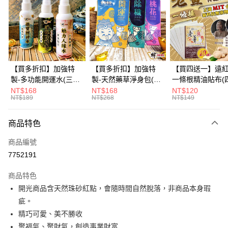
3 期 0 利率 每期
NT$296
21家銀行
6 期 0 利率 每期
NT$148
21家銀行
合作金庫商業銀行
第一商業銀行
華南商業銀行
彰化商業銀行
12 期 0 利率 每期
NT$74
21家銀行
合作金庫商業銀行
第一商業銀行
上海商業儲蓄銀行
台北富邦商業銀行
華南商業銀行
彰化商業銀行
合作金庫商業銀行
第一商業銀行
超商取貨付款
國泰世華商業銀行
兆豐國際商業銀行
上海商業儲蓄銀行
台北富邦商業銀行
華南商業銀行
彰化商業銀行
臺灣中小企業銀行
台中商業銀行
國泰世華商業銀行
兆豐國際商業銀行
【買多折扣】加強特
【買多折扣】加強特
【買四送一】遠
LINE Pay
上海商業儲蓄銀行
台北富邦商業銀行
匯豐（台灣）商業銀行
華泰商業銀行
臺灣中小企業銀行
台中商業銀行
製-多功能開運水(三款
製-天然藥草淨身包(四
一條根精油貼布(
國泰世華商業銀行
兆豐國際商業銀行
聯邦商業銀行
遠東國際商業銀行
匯豐（台灣）商業銀行
華泰商業銀行
任選)《大師特製》
款任選)3入【財神小
任選)【財神小舖
NT$168
NT$168
NT$120
Apple Pay
臺灣中小企業銀行
台中商業銀行
元大商業銀行
永豐商業銀行
NT$189
NT$268
NT$149
聯邦商業銀行
遠東國際商業銀行
《含開光》財神小舖 -
舖】開運，桃花，除穢
利技術、伸縮貼
匯豐（台灣）商業銀行
華泰商業銀行
玉山商業銀行
星展（台灣）商業銀行
街口支付
元大商業銀行
永豐商業銀行
財神水、人緣水、除穢
節也能貼、改善
聯邦商業銀行
遠東國際商業銀行
台新國際商業銀行
中國信託商業銀行
玉山商業銀行
星展（台灣）商業銀行
水 防疫必備
商品特色
元大商業銀行
永豐商業銀行
台灣樂天信用卡公司
悠遊付
台新國際商業銀行
中國信託商業銀行
玉山商業銀行
星展（台灣）商業銀行
商品編號
台灣樂天信用卡公司
台新國際商業銀行
中國信託商業銀行
Google Pay
7752191
台灣樂天信用卡公司
全盈+PAY
商品特色
大哥付你分期
開光商品含天然珠砂紅點，會隨時間自然脫落，非商品本身瑕
相關說明
疵。
【大哥付你分期使用說明】
精巧可愛、美不勝收
AFTEE先享後付
1.本服務由台灣大哥大提供，台灣大哥大用戶可立即使用無須另外申請。
聚福氣、聚財氣，創造事業財富
2.付款方式選擇「大哥付你分期」，訂單成立後會自動跳轉到大哥付的交易