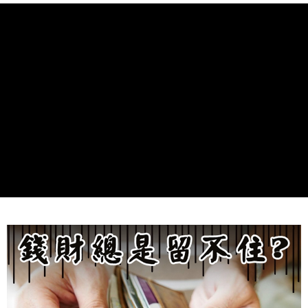
２．關於個人資料處理事宜，請瀏覽以下網址：
https://aftee.tw/terms/#terms3
7-11取貨付款
３．未成年的使用者請事先徵得法定代理人或監護人之同意方可使用
每筆NT$80，滿NT$1,288(含以上)免運費
「AFTEE先享後付」，若未經同意申辦者引起之損失，本公司不負相關責
任。
付款後7-11取貨
４．使用「AFTEE先享後付」時，將依據個別帳號之用戶狀況，依本公司即
時審查核予不同之上限額度；若仍有額度不足之情形，本公司將視審查結果
每筆NT$80，滿NT$1,288(含以上)免運費
請求用戶進行身份認證。
５．嚴禁一人註冊多個帳號或使用他人資訊註冊。若發現惡意使用之情形，
宅配
恩沛科技股份有限公司將有權停止該用戶之使用額度並採取法律行動。
每筆NT$80，滿NT$1,200(含以上)免運費
貨到付款
每筆NT$150，滿NT$1,500(含以上)免運費