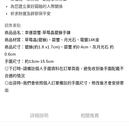
相關說明
流程，驗證手機門號後，選擇欲分期的期數、繳款截止日，確認付款後即完
為您建立美好圓融的人際關係
【關於「AFTEE先享後付」】
成交易。
Hami Point
AFTEE先享後付是「在收到商品之後才付款」的支付方式。 讓您購物簡單
祈求財運及辟邪保平安
3.實際核准額度、可分期數及費用金額請依後續交易確認頁面所載為準。
便利好安心！
相關說明
4.訂單成立30分鐘內，如未前往確認交易或遇審核未通過，訂單將自動取
１．簡單：不需註冊會員、不需綁卡、不需儲值。
銷售重點
「Hami Point」為中華電信所提供之點數服務，可於會員專區綁定中華電信
消。如遇「轉專審核」未通過狀況，表示未達大哥付你分期系統評分，恕無
２．便利：只要手機號碼，簡訊認證，即可結帳。
ATM付款
會員帳號後，即可在購物車使用 Hami Point 折抵消費金額 (1點等於1元)。
法說明評估內容。
商品品名：幸運碧璽-草莓晶貔貅手鍊
３．安心：先確認商品／服務後，再付款。
【繳款方式說明】
商品材質：草莓晶(貔貅)、碧璽、月光石、電鍍14K金
貨到付款
1.分期款項不併入電信帳單，「大哥付你分期」於每月結算日後寄送繳費提
【「AFTEE先享後付」結帳流程】
醒簡訊。
商品尺寸：貔貅(約1.8 x1.7cm)，碧璽 約0.4cm、灰月光石 約
１．於結帳方式選擇「AFTEE先享後付」後，將跳轉至「AFTEE先享後付」
2.透過簡訊連結打開帳單後，可選擇「超商條碼／台灣大直營門市／銀行轉
0.6cm
結帳頁面，進行簡訊認證並確認金額後，即可完成結帳。
運送方式
帳／街口支付／iPASS MONEY」等通路繳費。
２．訂單成立數日內，您將收到繳費通知簡訊。
手圍尺寸：約13cm-15.5cm
全家取貨付款
３．收到繳費通知簡訊後14天內，點擊此簡訊中的連結，可透過四大超商／
【注意事項】
◎下訂時~請備註個人手圍資料在訂單頁面，避免收到後手圍配戴不
ATM／網路銀行／等多元方式進行付款，方視為交易完成。
每筆NT$80，滿NT$1,288(含以上)免運費
1.本服務係由「台灣大哥大股份有限公司」（以下簡稱本公司）所提供，讓
※ 請注意：結帳手續完成當下不需立刻繳費，但若您需要取消訂單，請聯絡
合適的情況
用戶於交易時，得透過本服務購買商品或服務，並由商店將買賣／分期付款
購買商品的店家。未經商家同意取消之訂單仍視為有效，需透過AFTEE先享
付款後全家取貨
◎出貨時~我們會依照個人訂單備註的手圍尺寸，修改後才會安排寄
買賣價金債權讓與本公司後，依約使用本公司帳單繳交帳款。
後付繳納相關費用。
2.基於同意付款使用「大哥付你分期」之契約關係目的，商店將以您的個人
每筆NT$80，滿NT$1,288(含以上)免運費
出
※ 交易是否成功請以「AFTEE先享後付 」之結帳頁面顯示為準，若有關於
資料（包含姓名、電話或地址）提供予台灣大哥大進項蒐集、處理及利用，
是否繳費成功／繳費後需取消欲退款等相關疑問，請聯繫「AFTEE先享後付
由本公司與您本人進行分期帳單所需資料之確認、核對及更正。
萊爾富取貨付款
客戶支援中心」
https://netprotections.freshdesk.com/support/home
3.完整用戶服務條款，請詳閱以下連結：
https://oppay.tw/userRule
每筆NT$80，滿NT$1,288(含以上)免運費
【注意事項】
詳細說明
相關推薦
１．透過由恩沛科技股份有限公司提供之「AFTEE先享後付」服務完成之交
付款後萊爾富取貨
易，需依本服務之必要範圍內提供個人資料，並將交易相關給付款項請求債
每筆NT$80，滿NT$1,288(含以上)免運費
權轉讓予恩沛科技股份有限公司。