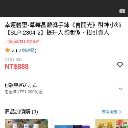
幸運碧璽-草莓晶貔貅手鍊《含開光》財神小舖
【SLP-2304-2】提升人際關係、招引貴人
宅配滿NT$1,200免運
5
(
3
則評價
)
NT$1,332
NT$888
付款與運送方式
宅配滿NT$1,200免運
付款方式
信用卡一次付款
商品加價購 (9)
查看全部
信用卡分期付款