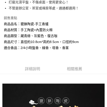
【大哥付你分期使用說明】
打磨光滑平盤，不傷桌面，使用更安心！
AFTEE先享後付
1.本服務由台灣大哥大提供，台灣大哥大用戶可立即使用無須另外申請。
不管是辦公室、茶室或禪房等處，通通都適用！
2.付款方式選擇「大哥付你分期」，訂單成立後會自動跳轉到大哥付的交易
相關說明
流程，驗證手機門號後，選擇欲分期的期數、繳款截止日，確認付款後即完
【關於「AFTEE先享後付」】
成交易。
銷售重點
Hami Point
AFTEE先享後付是「在收到商品之後才付款」的支付方式。 讓您購物簡單
3.實際核准額度、可分期數及費用金額請依後續交易確認頁面所載為準。
便利好安心！
商品品名：貔貅陶瓷-手工香爐
相關說明
4.訂單成立30分鐘內，如未前往確認交易或遇審核未通過，訂單將自動取
１．簡單：不需註冊會員、不需綁卡、不需儲值。
商品材質：手工陶瓷+內置防火棉
「Hami Point」為中華電信所提供之點數服務，可於會員專區綁定中華電信
消。如遇「轉專審核」未通過狀況，表示未達大哥付你分期系統評分，恕無
２．便利：只要手機號碼，簡訊認證，即可結帳。
ATM付款
會員帳號後，即可在購物車使用 Hami Point 折抵消費金額 (1點等於1元)。
法說明評估內容。
商品類型：藏青綠、灰藍色、復古咖
３．安心：先確認商品／服務後，再付款。
【繳款方式說明】
商品尺寸：直徑約10.8cm*高約8.5cm，口徑約9cm
貨到付款
1.分期款項不併入電信帳單，「大哥付你分期」於每月結算日後寄送繳費提
【「AFTEE先享後付」結帳流程】
醒簡訊。
適合香品：2/4小時盤香、線香、塔香、香篆
１．於結帳方式選擇「AFTEE先享後付」後，將跳轉至「AFTEE先享後付」
2.透過簡訊連結打開帳單後，可選擇「超商條碼／台灣大直營門市／銀行轉
結帳頁面，進行簡訊認證並確認金額後，即可完成結帳。
運送方式
帳／街口支付／iPASS MONEY」等通路繳費。
２．訂單成立數日內，您將收到繳費通知簡訊。
全家取貨付款
３．收到繳費通知簡訊後14天內，點擊此簡訊中的連結，可透過四大超商／
【注意事項】
ATM／網路銀行／等多元方式進行付款，方視為交易完成。
每筆NT$80，滿NT$1,288(含以上)免運費
詳細說明
相關推薦
1.本服務係由「台灣大哥大股份有限公司」（以下簡稱本公司）所提供，讓
※ 請注意：結帳手續完成當下不需立刻繳費，但若您需要取消訂單，請聯絡
用戶於交易時，得透過本服務購買商品或服務，並由商店將買賣／分期付款
購買商品的店家。未經商家同意取消之訂單仍視為有效，需透過AFTEE先享
付款後全家取貨
買賣價金債權讓與本公司後，依約使用本公司帳單繳交帳款。
後付繳納相關費用。
2.基於同意付款使用「大哥付你分期」之契約關係目的，商店將以您的個人
每筆NT$80，滿NT$1,288(含以上)免運費
※ 交易是否成功請以「AFTEE先享後付 」之結帳頁面顯示為準，若有關於
資料（包含姓名、電話或地址）提供予台灣大哥大進項蒐集、處理及利用，
是否繳費成功／繳費後需取消欲退款等相關疑問，請聯繫「AFTEE先享後付
由本公司與您本人進行分期帳單所需資料之確認、核對及更正。
萊爾富取貨付款
客戶支援中心」
https://netprotections.freshdesk.com/support/home
3.完整用戶服務條款，請詳閱以下連結：
https://oppay.tw/userRule
每筆NT$80，滿NT$1,288(含以上)免運費
【注意事項】
１．透過由恩沛科技股份有限公司提供之「AFTEE先享後付」服務完成之交