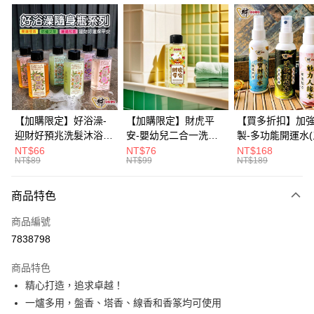
信用卡分期付款
3 期 0 利率 每期
NT$296
21家銀行
6 期 0 利率 每期
NT$148
21家銀行
合作金庫商業銀行
第一商業銀行
華南商業銀行
彰化商業銀行
12 期 0 利率 每期
NT$74
21家銀行
合作金庫商業銀行
第一商業銀行
上海商業儲蓄銀行
台北富邦商業銀行
華南商業銀行
彰化商業銀行
合作金庫商業銀行
第一商業銀行
超商取貨付款
國泰世華商業銀行
兆豐國際商業銀行
上海商業儲蓄銀行
台北富邦商業銀行
華南商業銀行
彰化商業銀行
臺灣中小企業銀行
台中商業銀行
國泰世華商業銀行
兆豐國際商業銀行
【加購限定】好浴澡-
【加購限定】財虎平
【買多折扣】加
LINE Pay
上海商業儲蓄銀行
台北富邦商業銀行
匯豐（台灣）商業銀行
華泰商業銀行
臺灣中小企業銀行
台中商業銀行
迎財好預兆洗髮沐浴露
安-嬰幼兒二合一洗髮
製-多功能開運水
國泰世華商業銀行
兆豐國際商業銀行
聯邦商業銀行
遠東國際商業銀行
匯豐（台灣）商業銀行
華泰商業銀行
60ml(六款任選)【財神
沐浴露60ml《財神小
任選)《大師特製
NT$66
NT$76
NT$168
Apple Pay
臺灣中小企業銀行
台中商業銀行
元大商業銀行
永豐商業銀行
NT$89
NT$99
NT$189
聯邦商業銀行
遠東國際商業銀行
小舖】PIF 財神嚴選，
舖》【BABY-0601】
《含開光》財神小舖
匯豐（台灣）商業銀行
華泰商業銀行
玉山商業銀行
星展（台灣）商業銀行
街口支付
元大商業銀行
永豐商業銀行
迎接好預兆 旅行隨身
PIF 平安健康好預兆、
財神水、人緣水
聯邦商業銀行
遠東國際商業銀行
台新國際商業銀行
中國信託商業銀行
玉山商業銀行
星展（台灣）商業銀行
瓶 旅遊出門最安心
洗後舒服好入眠、旅行
水 防疫必備
商品特色
元大商業銀行
永豐商業銀行
台灣樂天信用卡公司
悠遊付
台新國際商業銀行
中國信託商業銀行
隨身瓶 旅遊出門最安
玉山商業銀行
星展（台灣）商業銀行
商品編號
台灣樂天信用卡公司
心
台新國際商業銀行
中國信託商業銀行
Google Pay
7838798
台灣樂天信用卡公司
全盈+PAY
商品特色
大哥付你分期
精心打造，追求卓越！
相關說明
一爐多用，盤香、塔香、線香和香篆均可使用