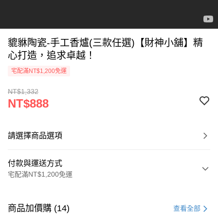
貔貅陶瓷-手工香爐(三款任選)【財神小舖】精
心打造，追求卓越！
宅配滿NT$1,200免運
NT$1,332
NT$888
請選擇商品選項
付款與運送方式
宅配滿NT$1,200免運
付款方式
信用卡一次付款
商品加價購 (14)
查看全部