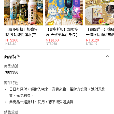
6 期 0 利率 每期
NT$24
21家銀行
合作金庫商業銀行
第一商業銀行
華南商業銀行
彰化商業銀行
12 期 0 利率 每期
NT$12
21家銀行
合作金庫商業銀行
第一商業銀行
上海商業儲蓄銀行
台北富邦商業銀行
華南商業銀行
彰化商業銀行
合作金庫商業銀行
第一商業銀行
超商取貨付款
國泰世華商業銀行
兆豐國際商業銀行
上海商業儲蓄銀行
台北富邦商業銀行
華南商業銀行
彰化商業銀行
臺灣中小企業銀行
台中商業銀行
國泰世華商業銀行
兆豐國際商業銀行
【買多折扣】加強特
【買多折扣】加強特
【買四送一】遠
LINE Pay
上海商業儲蓄銀行
台北富邦商業銀行
匯豐（台灣）商業銀行
華泰商業銀行
臺灣中小企業銀行
台中商業銀行
製-多功能開運水(三款
製-天然藥草淨身包(四
一條根精油貼布(
國泰世華商業銀行
兆豐國際商業銀行
聯邦商業銀行
遠東國際商業銀行
匯豐（台灣）商業銀行
華泰商業銀行
任選)《大師特製》
款任選)3入【財神小
任選)【財神小舖
NT$168
NT$168
NT$120
Apple Pay
臺灣中小企業銀行
台中商業銀行
元大商業銀行
永豐商業銀行
NT$189
NT$268
NT$149
聯邦商業銀行
遠東國際商業銀行
《含開光》財神小舖 -
舖】開運，桃花，除穢
利技術、伸縮貼
匯豐（台灣）商業銀行
華泰商業銀行
玉山商業銀行
星展（台灣）商業銀行
街口支付
元大商業銀行
永豐商業銀行
財神水、人緣水、除穢
節也能貼、改善
聯邦商業銀行
遠東國際商業銀行
台新國際商業銀行
中國信託商業銀行
玉山商業銀行
星展（台灣）商業銀行
水 防疫必備
商品特色
元大商業銀行
永豐商業銀行
台灣樂天信用卡公司
悠遊付
台新國際商業銀行
中國信託商業銀行
玉山商業銀行
星展（台灣）商業銀行
商品編號
台灣樂天信用卡公司
台新國際商業銀行
中國信託商業銀行
Google Pay
7889356
台灣樂天信用卡公司
全盈+PAY
商品特色
大哥付你分期
日日有見財，運財入宅來，喜貴來臨，招財有進寶，進財又進
相關說明
寶，元亨利貞。
【大哥付你分期使用說明】
此商品一經拆封、使用，恕不接受退換貨
AFTEE先享後付
1.本服務由台灣大哥大提供，台灣大哥大用戶可立即使用無須另外申請。
2.付款方式選擇「大哥付你分期」，訂單成立後會自動跳轉到大哥付的交易
相關說明
銷售重點
流程，驗證手機門號後，選擇欲分期的期數、繳款截止日，確認付款後即完