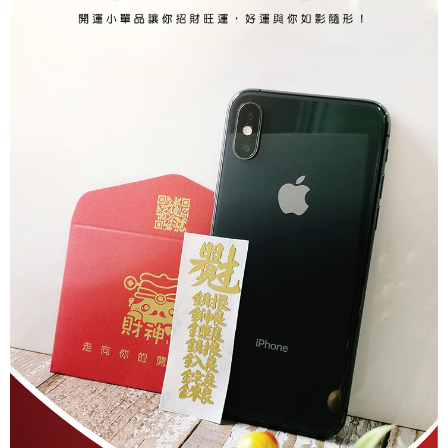
https://aftee.tw/terms/#terms3
7-11取貨付款
３．未成年的使用者請事先徵得法定代理人或監護人之同意方可使用
每筆NT$80，滿NT$1,288(含以上)免運費
「AFTEE先享後付」，若未經同意申辦者引起之損失，本公司不負相關責
任。
付款後7-11取貨
４．使用「AFTEE先享後付」時，將依據個別帳號之用戶狀況，依本公司即
時審查核予不同之上限額度；若仍有額度不足之情形，本公司將視審查結果
每筆NT$80，滿NT$1,288(含以上)免運費
請求用戶進行身份認證。
５．嚴禁一人註冊多個帳號或使用他人資訊註冊。若發現惡意使用之情形，
宅配
恩沛科技股份有限公司將有權停止該用戶之使用額度並採取法律行動。
每筆NT$80，滿NT$1,200(含以上)免運費
貨到付款
每筆NT$150，滿NT$1,500(含以上)免運費