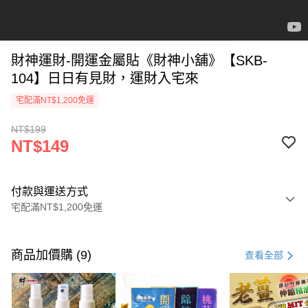
財神運財-開運金屬貼《財神小舖》【SKB-
104】日日有見財，運財入宅來
宅配滿NT$1,200免運
NT$199
NT$149
付款與運送方式
宅配滿NT$1,200免運
付款方式
信用卡一次付款
商品加價購 (9)
查看全部
信用卡分期付款
3 期 0 利率 每期
NT$49
21家銀行