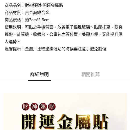
【關於「AFTEE先享後付」】
成交易。
商品品名：財神運財-開運金屬貼
Hami Point
AFTEE先享後付是「在收到商品之後才付款」的支付方式。 讓您購物簡單
3.實際核准額度、可分期數及費用金額請依後續交易確認頁面所載為準。
便利好安心！
商品材質：貴金屬鎳合金
相關說明
4.訂單成立30分鐘內，如未前往確認交易或遇審核未通過，訂單將自動取
１．簡單：不需註冊會員、不需綁卡、不需儲值。
商品規格：約7cm*2.5cm
「Hami Point」為中華電信所提供之點數服務，可於會員專區綁定中華電信
消。如遇「轉專審核」未通過狀況，表示未達大哥付你分期系統評分，恕無
２．便利：只要手機號碼，簡訊認證，即可結帳。
ATM付款
會員帳號後，即可在購物車使用 Hami Point 折抵消費金額 (1點等於1元)。
法說明評估內容。
使用說明：可貼於手機背面、放置車子擋風玻璃、貼摩托車、隨身
３．安心：先確認商品／服務後，再付款。
【繳款方式說明】
攜帶、計算機、收銀台、公事包內等位置，美觀方便，又能提升個
貨到付款
1.分期款項不併入電信帳單，「大哥付你分期」於每月結算日後寄送繳費提
【「AFTEE先享後付」結帳流程】
醒簡訊。
人運勢。
１．於結帳方式選擇「AFTEE先享後付」後，將跳轉至「AFTEE先享後付」
2.透過簡訊連結打開帳單後，可選擇「超商條碼／台灣大直營門市／銀行轉
溫馨提示：金屬片比較邊緣薄貼的時候要注意手避免劃傷
結帳頁面，進行簡訊認證並確認金額後，即可完成結帳。
運送方式
帳／街口支付／iPASS MONEY」等通路繳費。
２．訂單成立數日內，您將收到繳費通知簡訊。
全家取貨付款
３．收到繳費通知簡訊後14天內，點擊此簡訊中的連結，可透過四大超商／
【注意事項】
ATM／網路銀行／等多元方式進行付款，方視為交易完成。
每筆NT$80，滿NT$1,288(含以上)免運費
1.本服務係由「台灣大哥大股份有限公司」（以下簡稱本公司）所提供，讓
※ 請注意：結帳手續完成當下不需立刻繳費，但若您需要取消訂單，請聯絡
用戶於交易時，得透過本服務購買商品或服務，並由商店將買賣／分期付款
詳細說明
相關推薦
購買商品的店家。未經商家同意取消之訂單仍視為有效，需透過AFTEE先享
付款後全家取貨
買賣價金債權讓與本公司後，依約使用本公司帳單繳交帳款。
後付繳納相關費用。
2.基於同意付款使用「大哥付你分期」之契約關係目的，商店將以您的個人
每筆NT$80，滿NT$1,288(含以上)免運費
※ 交易是否成功請以「AFTEE先享後付 」之結帳頁面顯示為準，若有關於
資料（包含姓名、電話或地址）提供予台灣大哥大進項蒐集、處理及利用，
是否繳費成功／繳費後需取消欲退款等相關疑問，請聯繫「AFTEE先享後付
由本公司與您本人進行分期帳單所需資料之確認、核對及更正。
萊爾富取貨付款
客戶支援中心」
https://netprotections.freshdesk.com/support/home
3.完整用戶服務條款，請詳閱以下連結：
https://oppay.tw/userRule
每筆NT$80，滿NT$1,288(含以上)免運費
【注意事項】
１．透過由恩沛科技股份有限公司提供之「AFTEE先享後付」服務完成之交
付款後萊爾富取貨
易，需依本服務之必要範圍內提供個人資料，並將交易相關給付款項請求債
每筆NT$80，滿NT$1,288(含以上)免運費
權轉讓予恩沛科技股份有限公司。
２．關於個人資料處理事宜，請瀏覽以下網址：