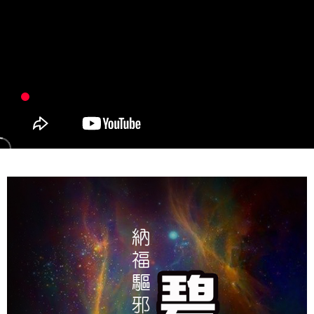
２．關於個人資料處理事宜，請瀏覽以下網址：
https://aftee.tw/terms/#terms3
7-11取貨付款
３．未成年的使用者請事先徵得法定代理人或監護人之同意方可使用
每筆NT$80，滿NT$1,288(含以上)免運費
「AFTEE先享後付」，若未經同意申辦者引起之損失，本公司不負相關責
任。
付款後7-11取貨
４．使用「AFTEE先享後付」時，將依據個別帳號之用戶狀況，依本公司即
時審查核予不同之上限額度；若仍有額度不足之情形，本公司將視審查結果
每筆NT$80，滿NT$1,288(含以上)免運費
請求用戶進行身份認證。
５．嚴禁一人註冊多個帳號或使用他人資訊註冊。若發現惡意使用之情形，
宅配
恩沛科技股份有限公司將有權停止該用戶之使用額度並採取法律行動。
每筆NT$80，滿NT$1,200(含以上)免運費
貨到付款
每筆NT$150，滿NT$1,500(含以上)免運費