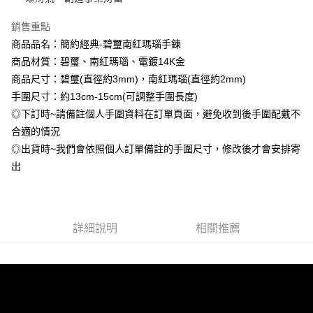
相關說明
流程，驗證手機門號後，選擇欲分期的期數、繳款截止日，確認付款後即完
【關於「AFTEE先享後付」】
成交易。
銷售重點
Hami Point
AFTEE先享後付是「在收到商品之後才付款」的支付方式。 讓您購物簡單
3.實際核准額度、可分期數及費用金額請依後續交易確認頁面所載為準。
便利好安心！
商品品名：簡約經典-碧璽南紅瑪瑙手鍊
相關說明
4.訂單成立30分鐘內，如未前往確認交易或遇審核未通過，訂單將自動取
１．簡單：不需註冊會員、不需綁卡、不需儲值。
商品材質：碧璽、南紅瑪瑙、電鍍14K金
「Hami Point」為中華電信所提供之點數服務，可於會員專區綁定中華電信
消。如遇「轉專審核」未通過狀況，表示未達大哥付你分期系統評分，恕無
２．便利：只要手機號碼，簡訊認證，即可結帳。
ATM付款
會員帳號後，即可在購物車使用 Hami Point 折抵消費金額 (1點等於1元)。
法說明評估內容。
商品尺寸：碧璽(直徑約3mm)，南紅瑪瑙(直徑約2mm)
３．安心：先確認商品／服務後，再付款。
【繳款方式說明】
手圍尺寸：約13cm-15cm(可調整手圍長度)
貨到付款
1.分期款項不併入電信帳單，「大哥付你分期」於每月結算日後寄送繳費提
【「AFTEE先享後付」結帳流程】
醒簡訊。
◎下訂時~請備註個人手圍資料在訂單頁面，避免收到後手圍配戴不
１．於結帳方式選擇「AFTEE先享後付」後，將跳轉至「AFTEE先享後付」
2.透過簡訊連結打開帳單後，可選擇「超商條碼／台灣大直營門市／銀行轉
合適的情況
結帳頁面，進行簡訊認證並確認金額後，即可完成結帳。
運送方式
帳／街口支付／iPASS MONEY」等通路繳費。
２．訂單成立數日內，您將收到繳費通知簡訊。
◎出貨時~我們會依照個人訂單備註的手圍尺寸，修改後才會安排寄
全家取貨付款
３．收到繳費通知簡訊後14天內，點擊此簡訊中的連結，可透過四大超商／
【注意事項】
出
ATM／網路銀行／等多元方式進行付款，方視為交易完成。
每筆NT$80，滿NT$1,288(含以上)免運費
1.本服務係由「台灣大哥大股份有限公司」（以下簡稱本公司）所提供，讓
※ 請注意：結帳手續完成當下不需立刻繳費，但若您需要取消訂單，請聯絡
用戶於交易時，得透過本服務購買商品或服務，並由商店將買賣／分期付款
購買商品的店家。未經商家同意取消之訂單仍視為有效，需透過AFTEE先享
付款後全家取貨
買賣價金債權讓與本公司後，依約使用本公司帳單繳交帳款。
後付繳納相關費用。
2.基於同意付款使用「大哥付你分期」之契約關係目的，商店將以您的個人
每筆NT$80，滿NT$1,288(含以上)免運費
※ 交易是否成功請以「AFTEE先享後付 」之結帳頁面顯示為準，若有關於
資料（包含姓名、電話或地址）提供予台灣大哥大進項蒐集、處理及利用，
詳細說明
相關推薦
是否繳費成功／繳費後需取消欲退款等相關疑問，請聯繫「AFTEE先享後付
由本公司與您本人進行分期帳單所需資料之確認、核對及更正。
萊爾富取貨付款
客戶支援中心」
https://netprotections.freshdesk.com/support/home
3.完整用戶服務條款，請詳閱以下連結：
https://oppay.tw/userRule
每筆NT$80，滿NT$1,288(含以上)免運費
【注意事項】
１．透過由恩沛科技股份有限公司提供之「AFTEE先享後付」服務完成之交
付款後萊爾富取貨
易，需依本服務之必要範圍內提供個人資料，並將交易相關給付款項請求債
每筆NT$80，滿NT$1,288(含以上)免運費
權轉讓予恩沛科技股份有限公司。