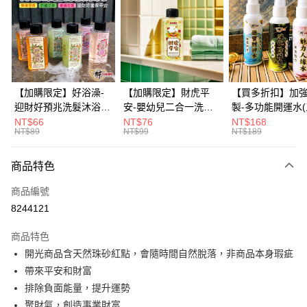
3 期 0 利率 每期
NT$199
21家銀行
6 期 0 利率 每期
NT$99
21家銀行
合作金庫商業銀行
第一商業銀行
華南商業銀行
彰化商業銀行
12 期 0 利率 每期
NT$49
21家銀行
合作金庫商業銀行
第一商業銀行
上海商業儲蓄銀行
台北富邦商業銀行
華南商業銀行
彰化商業銀行
合作金庫商業銀行
第一商業銀行
超商取貨付款
國泰世華商業銀行
兆豐國際商業銀行
上海商業儲蓄銀行
台北富邦商業銀行
華南商業銀行
彰化商業銀行
臺灣中小企業銀行
台中商業銀行
國泰世華商業銀行
兆豐國際商業銀行
【加購限定】好浴澡-
【加購限定】財虎平
【買多折扣】加
LINE Pay
上海商業儲蓄銀行
台北富邦商業銀行
匯豐（台灣）商業銀行
華泰商業銀行
臺灣中小企業銀行
台中商業銀行
迎財好預兆洗髮沐浴露
安-嬰幼兒二合一洗髮
製-多功能開運水
國泰世華商業銀行
兆豐國際商業銀行
聯邦商業銀行
遠東國際商業銀行
匯豐（台灣）商業銀行
華泰商業銀行
60ml(六款任選)【財神
沐浴露60ml《財神小
任選)《大師特製
NT$66
NT$76
NT$168
Apple Pay
臺灣中小企業銀行
台中商業銀行
元大商業銀行
永豐商業銀行
NT$89
NT$99
NT$189
聯邦商業銀行
遠東國際商業銀行
小舖】PIF 財神嚴選，
舖》【BABY-0601】
《含開光》財神小舖
匯豐（台灣）商業銀行
華泰商業銀行
玉山商業銀行
星展（台灣）商業銀行
街口支付
元大商業銀行
永豐商業銀行
迎接好預兆 旅行隨身
PIF 平安健康好預兆、
財神水、人緣水
聯邦商業銀行
遠東國際商業銀行
台新國際商業銀行
中國信託商業銀行
玉山商業銀行
星展（台灣）商業銀行
瓶 旅遊出門最安心
洗後舒服好入眠、旅行
水 防疫必備
商品特色
元大商業銀行
永豐商業銀行
台灣樂天信用卡公司
悠遊付
台新國際商業銀行
中國信託商業銀行
隨身瓶 旅遊出門最安
玉山商業銀行
星展（台灣）商業銀行
商品編號
台灣樂天信用卡公司
心
台新國際商業銀行
中國信託商業銀行
Google Pay
8244121
台灣樂天信用卡公司
全盈+PAY
商品特色
大哥付你分期
開光商品含天然珠砂紅點，會隨時間自然脫落，非商品本身瑕疵
相關說明
帶來平安和財富
【大哥付你分期使用說明】
排除負面能量，提升運勢
AFTEE先享後付
1.本服務由台灣大哥大提供，台灣大哥大用戶可立即使用無須另外申請。
聚財氣，創造事業財富
2.付款方式選擇「大哥付你分期」，訂單成立後會自動跳轉到大哥付的交易