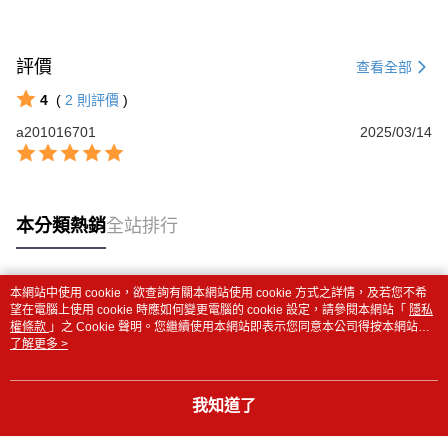
評價
查看全部
4
(
2
則評價
)
a201016701
2025/03/14
本分類熱銷
全站排行
本網站中使用 cookie，欲查詢有關本網站使用 cookie 方式之詳情，及若您不希
熱門標籤
望在電腦上使用 cookie 時應如何變更電腦的 cookie 設定，請參閱本網站「
隱私
權條款
」之 Cookie 聲明。您繼續使用本網站即表示您同意本公司得按本網站使
用條款之 Cookie 聲明使用 cookie。
了解更多 >
我知道了