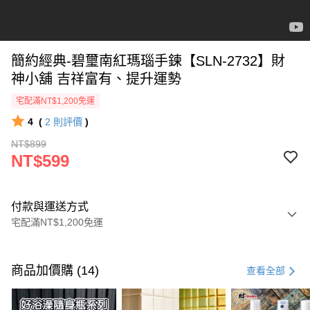
簡約經典-碧璽南紅瑪瑙手鍊【SLN-2732】財
神小舖 吉祥富有、提升運勢
宅配滿NT$1,200免運
4
(
2
則評價
)
NT$899
NT$599
付款與運送方式
宅配滿NT$1,200免運
付款方式
信用卡一次付款
商品加價購 (14)
查看全部
信用卡分期付款