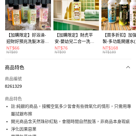
6 期 0 利率 每期
NT$330
21家銀行
合作金庫商業銀行
第一商業銀行
華南商業銀行
彰化商業銀行
12 期 0 利率 每期
NT$165
21家銀行
合作金庫商業銀行
第一商業銀行
上海商業儲蓄銀行
台北富邦商業銀行
華南商業銀行
彰化商業銀行
合作金庫商業銀行
第一商業銀行
超商取貨付款
國泰世華商業銀行
兆豐國際商業銀行
上海商業儲蓄銀行
台北富邦商業銀行
華南商業銀行
彰化商業銀行
臺灣中小企業銀行
台中商業銀行
國泰世華商業銀行
兆豐國際商業銀行
【加購限定】好浴澡-
【加購限定】財虎平
【買多折扣】加
LINE Pay
上海商業儲蓄銀行
台北富邦商業銀行
匯豐（台灣）商業銀行
華泰商業銀行
臺灣中小企業銀行
台中商業銀行
迎財好預兆洗髮沐浴露
安-嬰幼兒二合一洗髮
製-多功能開運水
國泰世華商業銀行
兆豐國際商業銀行
聯邦商業銀行
遠東國際商業銀行
匯豐（台灣）商業銀行
華泰商業銀行
60ml(六款任選)【財神
沐浴露60ml《財神小
任選)《大師特製
NT$66
NT$76
NT$168
Apple Pay
臺灣中小企業銀行
台中商業銀行
元大商業銀行
永豐商業銀行
NT$89
NT$99
NT$189
聯邦商業銀行
遠東國際商業銀行
小舖】PIF 財神嚴選，
舖》【BABY-0601】
《含開光》財神小舖
匯豐（台灣）商業銀行
華泰商業銀行
玉山商業銀行
星展（台灣）商業銀行
街口支付
元大商業銀行
永豐商業銀行
迎接好預兆 旅行隨身
PIF 平安健康好預兆、
財神水、人緣水
聯邦商業銀行
遠東國際商業銀行
台新國際商業銀行
中國信託商業銀行
玉山商業銀行
星展（台灣）商業銀行
瓶 旅遊出門最安心
洗後舒服好入眠、旅行
水 防疫必備
商品特色
元大商業銀行
永豐商業銀行
台灣樂天信用卡公司
悠遊付
台新國際商業銀行
中國信託商業銀行
隨身瓶 旅遊出門最安
玉山商業銀行
星展（台灣）商業銀行
商品編號
台灣樂天信用卡公司
心
台新國際商業銀行
中國信託商業銀行
Google Pay
8261329
台灣樂天信用卡公司
全盈+PAY
商品特色
大哥付你分期
註:純銀的商品，接觸空氣多少皆會有些微氧化的情形，只需用專
相關說明
屬拭銀布擦
【大哥付你分期使用說明】
開光商品含天然珠砂紅點，會隨時間自然脫落，非商品本身瑕疵
AFTEE先享後付
1.本服務由台灣大哥大提供，台灣大哥大用戶可立即使用無須另外申請。
淨化因果惡業
2.付款方式選擇「大哥付你分期」，訂單成立後會自動跳轉到大哥付的交易
相關說明
流程，驗證手機門號後，選擇欲分期的期數、繳款截止日，確認付款後即完