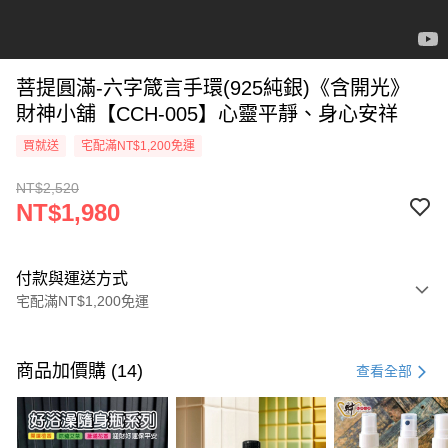
菩提圓滿-六字箴言手環(925純銀)《含開光》
財神小舖【CCH-005】心靈平靜、身心安祥
買就送
宅配滿NT$1,200免運
NT$2,520
NT$1,980
付款與運送方式
宅配滿NT$1,200免運
付款方式
信用卡一次付款
商品加價購 (14)
查看全部
信用卡分期付款
3 期 0 利率 每期
NT$660
21家銀行