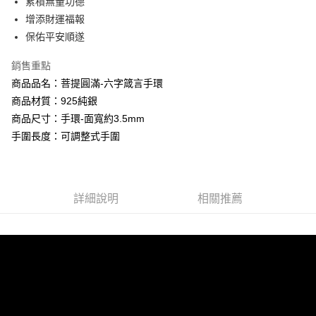
累積無量功德
【關於「AFTEE先享後付」】
成交易。
Hami Point
AFTEE先享後付是「在收到商品之後才付款」的支付方式。 讓您購物簡單
增添財運福報
3.實際核准額度、可分期數及費用金額請依後續交易確認頁面所載為準。
便利好安心！
相關說明
保佑平安順遂
4.訂單成立30分鐘內，如未前往確認交易或遇審核未通過，訂單將自動取
１．簡單：不需註冊會員、不需綁卡、不需儲值。
「Hami Point」為中華電信所提供之點數服務，可於會員專區綁定中華電信
消。如遇「轉專審核」未通過狀況，表示未達大哥付你分期系統評分，恕無
２．便利：只要手機號碼，簡訊認證，即可結帳。
ATM付款
會員帳號後，即可在購物車使用 Hami Point 折抵消費金額 (1點等於1元)。
法說明評估內容。
銷售重點
３．安心：先確認商品／服務後，再付款。
【繳款方式說明】
商品品名：菩提圓滿-六字箴言手環
貨到付款
1.分期款項不併入電信帳單，「大哥付你分期」於每月結算日後寄送繳費提
【「AFTEE先享後付」結帳流程】
醒簡訊。
商品材質：925純銀
１．於結帳方式選擇「AFTEE先享後付」後，將跳轉至「AFTEE先享後付」
2.透過簡訊連結打開帳單後，可選擇「超商條碼／台灣大直營門市／銀行轉
商品尺寸：手環-面寬約3.5mm
結帳頁面，進行簡訊認證並確認金額後，即可完成結帳。
運送方式
帳／街口支付／iPASS MONEY」等通路繳費。
２．訂單成立數日內，您將收到繳費通知簡訊。
手圍長度：可調整式手圍
全家取貨付款
３．收到繳費通知簡訊後14天內，點擊此簡訊中的連結，可透過四大超商／
【注意事項】
ATM／網路銀行／等多元方式進行付款，方視為交易完成。
每筆NT$80，滿NT$1,288(含以上)免運費
1.本服務係由「台灣大哥大股份有限公司」（以下簡稱本公司）所提供，讓
※ 請注意：結帳手續完成當下不需立刻繳費，但若您需要取消訂單，請聯絡
用戶於交易時，得透過本服務購買商品或服務，並由商店將買賣／分期付款
購買商品的店家。未經商家同意取消之訂單仍視為有效，需透過AFTEE先享
付款後全家取貨
買賣價金債權讓與本公司後，依約使用本公司帳單繳交帳款。
後付繳納相關費用。
詳細說明
相關推薦
2.基於同意付款使用「大哥付你分期」之契約關係目的，商店將以您的個人
每筆NT$80，滿NT$1,288(含以上)免運費
※ 交易是否成功請以「AFTEE先享後付 」之結帳頁面顯示為準，若有關於
資料（包含姓名、電話或地址）提供予台灣大哥大進項蒐集、處理及利用，
是否繳費成功／繳費後需取消欲退款等相關疑問，請聯繫「AFTEE先享後付
由本公司與您本人進行分期帳單所需資料之確認、核對及更正。
萊爾富取貨付款
客戶支援中心」
https://netprotections.freshdesk.com/support/home
3.完整用戶服務條款，請詳閱以下連結：
https://oppay.tw/userRule
每筆NT$80，滿NT$1,288(含以上)免運費
【注意事項】
１．透過由恩沛科技股份有限公司提供之「AFTEE先享後付」服務完成之交
付款後萊爾富取貨
易，需依本服務之必要範圍內提供個人資料，並將交易相關給付款項請求債
每筆NT$80，滿NT$1,288(含以上)免運費
權轉讓予恩沛科技股份有限公司。
２．關於個人資料處理事宜，請瀏覽以下網址：