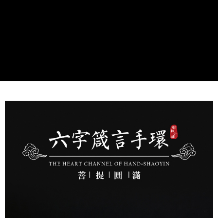
https://aftee.tw/terms/#terms3
7-11取貨付款
３．未成年的使用者請事先徵得法定代理人或監護人之同意方可使用
每筆NT$80，滿NT$1,288(含以上)免運費
「AFTEE先享後付」，若未經同意申辦者引起之損失，本公司不負相關責
任。
付款後7-11取貨
４．使用「AFTEE先享後付」時，將依據個別帳號之用戶狀況，依本公司即
時審查核予不同之上限額度；若仍有額度不足之情形，本公司將視審查結果
每筆NT$80，滿NT$1,288(含以上)免運費
請求用戶進行身份認證。
５．嚴禁一人註冊多個帳號或使用他人資訊註冊。若發現惡意使用之情形，
宅配
恩沛科技股份有限公司將有權停止該用戶之使用額度並採取法律行動。
每筆NT$80，滿NT$1,200(含以上)免運費
貨到付款
每筆NT$150，滿NT$1,500(含以上)免運費