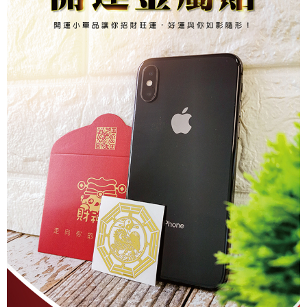
２．關於個人資料處理事宜，請瀏覽以下網址：
https://aftee.tw/terms/#terms3
7-11取貨付款
３．未成年的使用者請事先徵得法定代理人或監護人之同意方可使用
每筆NT$80，滿NT$1,288(含以上)免運費
「AFTEE先享後付」，若未經同意申辦者引起之損失，本公司不負相關責
任。
付款後7-11取貨
４．使用「AFTEE先享後付」時，將依據個別帳號之用戶狀況，依本公司即
時審查核予不同之上限額度；若仍有額度不足之情形，本公司將視審查結果
每筆NT$80，滿NT$1,288(含以上)免運費
請求用戶進行身份認證。
５．嚴禁一人註冊多個帳號或使用他人資訊註冊。若發現惡意使用之情形，
宅配
恩沛科技股份有限公司將有權停止該用戶之使用額度並採取法律行動。
每筆NT$80，滿NT$1,200(含以上)免運費
貨到付款
每筆NT$150，滿NT$1,500(含以上)免運費