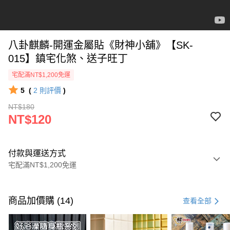
八卦麒麟-開運金屬貼《財神小舖》【SK-
015】鎮宅化煞、送子旺丁
宅配滿NT$1,200免運
5
(
2
則評價
)
NT$180
NT$120
付款與運送方式
宅配滿NT$1,200免運
付款方式
信用卡一次付款
商品加價購 (14)
查看全部
信用卡分期付款