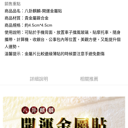
相關說明
銷售重點
流程，驗證手機門號後，選擇欲分期的期數、繳款截止日，確認付款後即完
【關於「AFTEE先享後付」】
成交易。
商品品名：八卦麒麟-開運金屬貼
Hami Point
AFTEE先享後付是「在收到商品之後才付款」的支付方式。 讓您購物簡單
3.實際核准額度、可分期數及費用金額請依後續交易確認頁面所載為準。
便利好安心！
商品材質：貴金屬鎳合金
相關說明
4.訂單成立30分鐘內，如未前往確認交易或遇審核未通過，訂單將自動取
１．簡單：不需註冊會員、不需綁卡、不需儲值。
商品規格：約4.5cm*4.5cm
「Hami Point」為中華電信所提供之點數服務，可於會員專區綁定中華電信
消。如遇「轉專審核」未通過狀況，表示未達大哥付你分期系統評分，恕無
２．便利：只要手機號碼，簡訊認證，即可結帳。
ATM付款
會員帳號後，即可在購物車使用 Hami Point 折抵消費金額 (1點等於1元)。
法說明評估內容。
使用說明：可貼於手機背面、放置車子擋風玻璃、貼摩托車、隨身
３．安心：先確認商品／服務後，再付款。
【繳款方式說明】
攜帶、計算機、收銀台、公事包內等位置，美觀方便，又能提升個
貨到付款
1.分期款項不併入電信帳單，「大哥付你分期」於每月結算日後寄送繳費提
【「AFTEE先享後付」結帳流程】
醒簡訊。
人運勢。
１．於結帳方式選擇「AFTEE先享後付」後，將跳轉至「AFTEE先享後付」
2.透過簡訊連結打開帳單後，可選擇「超商條碼／台灣大直營門市／銀行轉
溫馨提示：金屬片比較邊緣薄貼的時候要注意手避免劃傷
結帳頁面，進行簡訊認證並確認金額後，即可完成結帳。
運送方式
帳／街口支付／iPASS MONEY」等通路繳費。
２．訂單成立數日內，您將收到繳費通知簡訊。
全家取貨付款
３．收到繳費通知簡訊後14天內，點擊此簡訊中的連結，可透過四大超商／
【注意事項】
ATM／網路銀行／等多元方式進行付款，方視為交易完成。
每筆NT$80，滿NT$1,288(含以上)免運費
1.本服務係由「台灣大哥大股份有限公司」（以下簡稱本公司）所提供，讓
※ 請注意：結帳手續完成當下不需立刻繳費，但若您需要取消訂單，請聯絡
用戶於交易時，得透過本服務購買商品或服務，並由商店將買賣／分期付款
詳細說明
相關推薦
購買商品的店家。未經商家同意取消之訂單仍視為有效，需透過AFTEE先享
付款後全家取貨
買賣價金債權讓與本公司後，依約使用本公司帳單繳交帳款。
後付繳納相關費用。
2.基於同意付款使用「大哥付你分期」之契約關係目的，商店將以您的個人
每筆NT$80，滿NT$1,288(含以上)免運費
※ 交易是否成功請以「AFTEE先享後付 」之結帳頁面顯示為準，若有關於
資料（包含姓名、電話或地址）提供予台灣大哥大進項蒐集、處理及利用，
是否繳費成功／繳費後需取消欲退款等相關疑問，請聯繫「AFTEE先享後付
由本公司與您本人進行分期帳單所需資料之確認、核對及更正。
萊爾富取貨付款
客戶支援中心」
https://netprotections.freshdesk.com/support/home
3.完整用戶服務條款，請詳閱以下連結：
https://oppay.tw/userRule
每筆NT$80，滿NT$1,288(含以上)免運費
【注意事項】
１．透過由恩沛科技股份有限公司提供之「AFTEE先享後付」服務完成之交
付款後萊爾富取貨
易，需依本服務之必要範圍內提供個人資料，並將交易相關給付款項請求債
每筆NT$80，滿NT$1,288(含以上)免運費
權轉讓予恩沛科技股份有限公司。