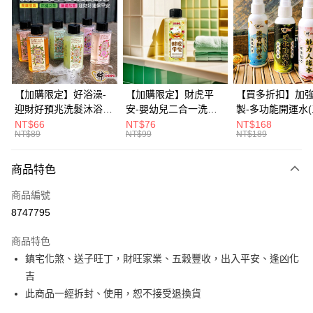
3 期 0 利率 每期
NT$40
21家銀行
6 期 0 利率 每期
NT$20
21家銀行
合作金庫商業銀行
第一商業銀行
華南商業銀行
彰化商業銀行
12 期 0 利率 每期
NT$10
21家銀行
合作金庫商業銀行
第一商業銀行
上海商業儲蓄銀行
台北富邦商業銀行
華南商業銀行
彰化商業銀行
合作金庫商業銀行
第一商業銀行
超商取貨付款
國泰世華商業銀行
兆豐國際商業銀行
上海商業儲蓄銀行
台北富邦商業銀行
華南商業銀行
彰化商業銀行
臺灣中小企業銀行
台中商業銀行
國泰世華商業銀行
兆豐國際商業銀行
【加購限定】好浴澡-
【加購限定】財虎平
【買多折扣】加
LINE Pay
上海商業儲蓄銀行
台北富邦商業銀行
匯豐（台灣）商業銀行
華泰商業銀行
臺灣中小企業銀行
台中商業銀行
迎財好預兆洗髮沐浴露
安-嬰幼兒二合一洗髮
製-多功能開運水
國泰世華商業銀行
兆豐國際商業銀行
聯邦商業銀行
遠東國際商業銀行
匯豐（台灣）商業銀行
華泰商業銀行
60ml(六款任選)【財神
沐浴露60ml《財神小
任選)《大師特製
NT$66
NT$76
NT$168
Apple Pay
臺灣中小企業銀行
台中商業銀行
元大商業銀行
永豐商業銀行
NT$89
NT$99
NT$189
聯邦商業銀行
遠東國際商業銀行
小舖】PIF 財神嚴選，
舖》【BABY-0601】
《含開光》財神小舖
匯豐（台灣）商業銀行
華泰商業銀行
玉山商業銀行
星展（台灣）商業銀行
街口支付
元大商業銀行
永豐商業銀行
迎接好預兆 旅行隨身
PIF 平安健康好預兆、
財神水、人緣水
聯邦商業銀行
遠東國際商業銀行
台新國際商業銀行
中國信託商業銀行
玉山商業銀行
星展（台灣）商業銀行
瓶 旅遊出門最安心
洗後舒服好入眠、旅行
水 防疫必備
商品特色
元大商業銀行
永豐商業銀行
台灣樂天信用卡公司
悠遊付
台新國際商業銀行
中國信託商業銀行
隨身瓶 旅遊出門最安
玉山商業銀行
星展（台灣）商業銀行
商品編號
台灣樂天信用卡公司
心
台新國際商業銀行
中國信託商業銀行
Google Pay
8747795
台灣樂天信用卡公司
全盈+PAY
商品特色
大哥付你分期
鎮宅化煞、送子旺丁，財旺家業、五穀豐收，出入平安、逢凶化
相關說明
吉
【大哥付你分期使用說明】
此商品一經拆封、使用，恕不接受退換貨
AFTEE先享後付
1.本服務由台灣大哥大提供，台灣大哥大用戶可立即使用無須另外申請。
2.付款方式選擇「大哥付你分期」，訂單成立後會自動跳轉到大哥付的交易