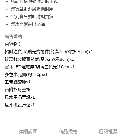
強調自信與對財富的重視
【大哥付你分期使用說明】
聚寶盆財源廣進穩財庫
AFTEE先享後付
1.本服務由台灣大哥大提供，台灣大哥大用戶可立即使用無須另外申請。
金元寶生財旺財顯貴氣
2.付款方式選擇「大哥付你分期」，訂單成立後會自動跳轉到大哥付的交易
相關說明
流程，驗證手機門號後，選擇欲分期的期數、繳款截止日，確認付款後即完
聚集開運納財之福
【關於「AFTEE先享後付」】
成交易。
Hami Point
AFTEE先享後付是「在收到商品之後才付款」的支付方式。 讓您購物簡單
3.實際核准額度、可分期數及費用金額請依後續交易確認頁面所載為準。
便利好安心！
銷售重點
相關說明
4.訂單成立30分鐘內，如未前往確認交易或遇審核未通過，訂單將自動取
１．簡單：不需註冊會員、不需綁卡、不需儲值。
內容物：
「Hami Point」為中華電信所提供之點數服務，可於會員專區綁定中華電信
消。如遇「轉專審核」未通過狀況，表示未達大哥付你分期系統評分，恕無
２．便利：只要手機號碼，簡訊認證，即可結帳。
ATM付款
會員帳號後，即可在購物車使用 Hami Point 折抵消費金額 (1點等於1元)。
法說明評估內容。
招財進寶-琉璃元寶擺件(約高7cmX寬5.5 cm)x1
３．安心：先確認商品／服務後，再付款。
【繳款方式說明】
琉璃錢袋聚寶盆(約高7cmX寬8cm)x1
貨到付款
1.分期款項不併入電信帳單，「大哥付你分期」於每月結算日後寄送繳費提
【「AFTEE先享後付」結帳流程】
醒簡訊。
實木LED燈底座(切換三色光)10cm x1
１．於結帳方式選擇「AFTEE先享後付」後，將跳轉至「AFTEE先享後付」
2.透過簡訊連結打開帳單後，可選擇「超商條碼／台灣大直營門市／銀行轉
多色小元寶(約120g)x1
結帳頁面，進行簡訊認證並確認金額後，即可完成結帳。
運送方式
帳／街口支付／iPASS MONEY」等通路繳費。
２．訂單成立數日內，您將收到繳費通知簡訊。
五帝錢套繩x1
全家取貨付款
３．收到繳費通知簡訊後14天內，點擊此簡訊中的連結，可透過四大超商／
【注意事項】
內附招財靈符
ATM／網路銀行／等多元方式進行付款，方視為交易完成。
每筆NT$80，滿NT$1,288(含以上)免運費
1.本服務係由「台灣大哥大股份有限公司」（以下簡稱本公司）所提供，讓
※ 請注意：結帳手續完成當下不需立刻繳費，但若您需要取消訂單，請聯絡
風水用品咒語x1
用戶於交易時，得透過本服務購買商品或服務，並由商店將買賣／分期付款
購買商品的店家。未經商家同意取消之訂單仍視為有效，需透過AFTEE先享
付款後全家取貨
風水擺設方位x1
買賣價金債權讓與本公司後，依約使用本公司帳單繳交帳款。
後付繳納相關費用。
2.基於同意付款使用「大哥付你分期」之契約關係目的，商店將以您的個人
每筆NT$80，滿NT$1,288(含以上)免運費
※ 交易是否成功請以「AFTEE先享後付 」之結帳頁面顯示為準，若有關於
資料（包含姓名、電話或地址）提供予台灣大哥大進項蒐集、處理及利用，
是否繳費成功／繳費後需取消欲退款等相關疑問，請聯繫「AFTEE先享後付
由本公司與您本人進行分期帳單所需資料之確認、核對及更正。
萊爾富取貨付款
客戶支援中心」
https://netprotections.freshdesk.com/support/home
3.完整用戶服務條款，請詳閱以下連結：
https://oppay.tw/userRule
詳細說明
商品規格
相關推薦
每筆NT$80，滿NT$1,288(含以上)免運費
【注意事項】