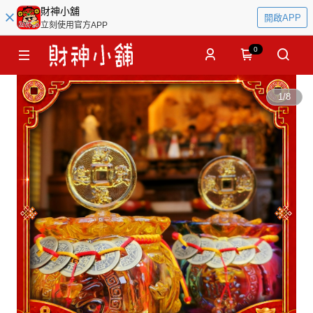
財神小舖
開啟APP
立刻使用官方APP
0
1
/
8