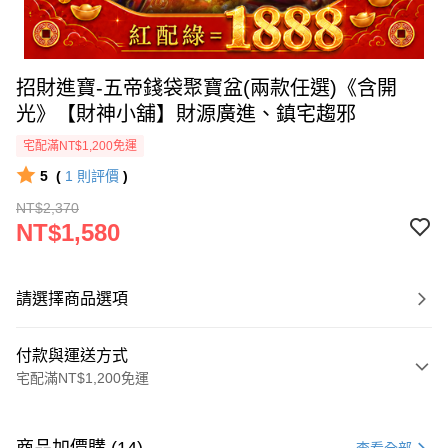
招財進寶-五帝錢袋聚寶盆(兩款任選)《含開
光》【財神小舖】財源廣進、鎮宅趨邪
宅配滿NT$1,200免運
5
(
1
則評價
)
NT$2,370
NT$1,580
請選擇商品選項
付款與運送方式
宅配滿NT$1,200免運
付款方式
信用卡一次付款