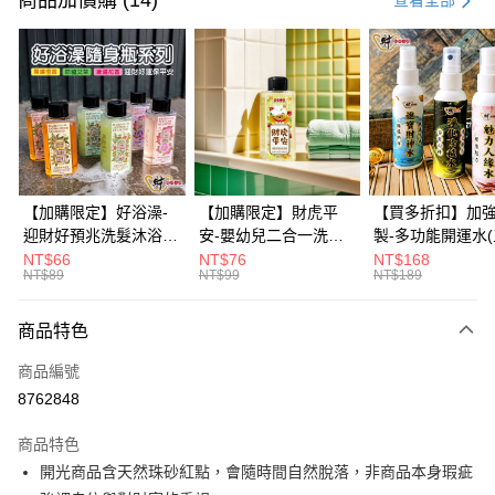
商品加價購 (14)
查看全部
信用卡分期付款
3 期 0 利率 每期
NT$526
21家銀行
6 期 0 利率 每期
NT$263
21家銀行
合作金庫商業銀行
第一商業銀行
華南商業銀行
彰化商業銀行
12 期 0 利率 每期
NT$131
21家銀行
合作金庫商業銀行
第一商業銀行
上海商業儲蓄銀行
台北富邦商業銀行
華南商業銀行
彰化商業銀行
合作金庫商業銀行
第一商業銀行
超商取貨付款
國泰世華商業銀行
兆豐國際商業銀行
上海商業儲蓄銀行
台北富邦商業銀行
華南商業銀行
彰化商業銀行
臺灣中小企業銀行
台中商業銀行
國泰世華商業銀行
兆豐國際商業銀行
【加購限定】好浴澡-
【加購限定】財虎平
【買多折扣】加
LINE Pay
上海商業儲蓄銀行
台北富邦商業銀行
匯豐（台灣）商業銀行
華泰商業銀行
臺灣中小企業銀行
台中商業銀行
迎財好預兆洗髮沐浴露
安-嬰幼兒二合一洗髮
製-多功能開運水
國泰世華商業銀行
兆豐國際商業銀行
聯邦商業銀行
遠東國際商業銀行
匯豐（台灣）商業銀行
華泰商業銀行
60ml(六款任選)【財神
沐浴露60ml《財神小
任選)《大師特製
NT$66
NT$76
NT$168
Apple Pay
臺灣中小企業銀行
台中商業銀行
元大商業銀行
永豐商業銀行
NT$89
NT$99
NT$189
聯邦商業銀行
遠東國際商業銀行
小舖】PIF 財神嚴選，
舖》【BABY-0601】
《含開光》財神小舖
匯豐（台灣）商業銀行
華泰商業銀行
玉山商業銀行
星展（台灣）商業銀行
街口支付
元大商業銀行
永豐商業銀行
迎接好預兆 旅行隨身
PIF 平安健康好預兆、
財神水、人緣水
聯邦商業銀行
遠東國際商業銀行
台新國際商業銀行
中國信託商業銀行
玉山商業銀行
星展（台灣）商業銀行
瓶 旅遊出門最安心
洗後舒服好入眠、旅行
水 防疫必備
商品特色
元大商業銀行
永豐商業銀行
台灣樂天信用卡公司
悠遊付
台新國際商業銀行
中國信託商業銀行
隨身瓶 旅遊出門最安
玉山商業銀行
星展（台灣）商業銀行
商品編號
台灣樂天信用卡公司
心
台新國際商業銀行
中國信託商業銀行
Google Pay
8762848
台灣樂天信用卡公司
全盈+PAY
商品特色
大哥付你分期
開光商品含天然珠砂紅點，會隨時間自然脫落，非商品本身瑕疵
相關說明