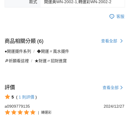
款式
開運黃WN-2002-1,轉運彩WN-2002-2
客服
商品相關分類 (6)
查看全部
●開運擺件系列
◆開運〃風水擺件
🔎祈願看這裡
★財運〃招財進寶
評價
查看全部
5
(
1
則評價
)
a0909779135
2024/12/27
|
轉運彩