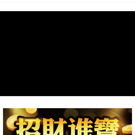
１．透過由恩沛科技股份有限公司提供之「AFTEE先享後付」服務完成之交
付款後萊爾富取貨
易，需依本服務之必要範圍內提供個人資料，並將交易相關給付款項請求債
每筆NT$80，滿NT$1,288(含以上)免運費
權轉讓予恩沛科技股份有限公司。
２．關於個人資料處理事宜，請瀏覽以下網址：
https://aftee.tw/terms/#terms3
7-11取貨付款
３．未成年的使用者請事先徵得法定代理人或監護人之同意方可使用
每筆NT$80，滿NT$1,288(含以上)免運費
「AFTEE先享後付」，若未經同意申辦者引起之損失，本公司不負相關責
任。
付款後7-11取貨
４．使用「AFTEE先享後付」時，將依據個別帳號之用戶狀況，依本公司即
時審查核予不同之上限額度；若仍有額度不足之情形，本公司將視審查結果
每筆NT$80，滿NT$1,288(含以上)免運費
請求用戶進行身份認證。
５．嚴禁一人註冊多個帳號或使用他人資訊註冊。若發現惡意使用之情形，
宅配
恩沛科技股份有限公司將有權停止該用戶之使用額度並採取法律行動。
每筆NT$80，滿NT$1,200(含以上)免運費
貨到付款
每筆NT$150，滿NT$1,500(含以上)免運費