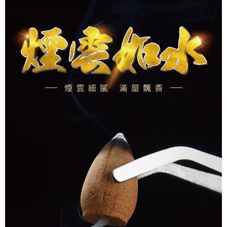
１．透過由恩沛科技股份有限公司提供之「AFTEE先享後付」服務完成之交
付款後萊爾富取貨
易，需依本服務之必要範圍內提供個人資料，並將交易相關給付款項請求債
每筆NT$80，滿NT$1,288(含以上)免運費
權轉讓予恩沛科技股份有限公司。
２．關於個人資料處理事宜，請瀏覽以下網址：
https://aftee.tw/terms/#terms3
7-11取貨付款
３．未成年的使用者請事先徵得法定代理人或監護人之同意方可使用
每筆NT$80，滿NT$1,288(含以上)免運費
「AFTEE先享後付」，若未經同意申辦者引起之損失，本公司不負相關責
任。
付款後7-11取貨
４．使用「AFTEE先享後付」時，將依據個別帳號之用戶狀況，依本公司即
時審查核予不同之上限額度；若仍有額度不足之情形，本公司將視審查結果
每筆NT$80，滿NT$1,288(含以上)免運費
請求用戶進行身份認證。
５．嚴禁一人註冊多個帳號或使用他人資訊註冊。若發現惡意使用之情形，
宅配
恩沛科技股份有限公司將有權停止該用戶之使用額度並採取法律行動。
每筆NT$80，滿NT$1,200(含以上)免運費
貨到付款
每筆NT$150，滿NT$1,500(含以上)免運費