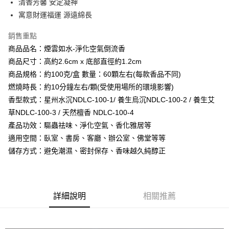
清香芳馨 安定凝神
【大哥付你分期使用說明】
寓意財運福運 源遠綿長
AFTEE先享後付
1.本服務由台灣大哥大提供，台灣大哥大用戶可立即使用無須另外申請。
2.付款方式選擇「大哥付你分期」，訂單成立後會自動跳轉到大哥付的交易
相關說明
銷售重點
流程，驗證手機門號後，選擇欲分期的期數、繳款截止日，確認付款後即完
【關於「AFTEE先享後付」】
成交易。
商品品名：煙雲如水-淨化空氣倒流香
Hami Point
AFTEE先享後付是「在收到商品之後才付款」的支付方式。 讓您購物簡單
3.實際核准額度、可分期數及費用金額請依後續交易確認頁面所載為準。
便利好安心！
商品尺寸：高約2.6cm x 底部直徑約1.2cm
相關說明
4.訂單成立30分鐘內，如未前往確認交易或遇審核未通過，訂單將自動取
１．簡單：不需註冊會員、不需綁卡、不需儲值。
商品規格：約100克/盒 數量：60顆左右(每款香品不同)
「Hami Point」為中華電信所提供之點數服務，可於會員專區綁定中華電信
消。如遇「轉專審核」未通過狀況，表示未達大哥付你分期系統評分，恕無
２．便利：只要手機號碼，簡訊認證，即可結帳。
ATM付款
會員帳號後，即可在購物車使用 Hami Point 折抵消費金額 (1點等於1元)。
法說明評估內容。
燃燒時長：約10分鐘左右/顆(受使用場所的環境影響)
３．安心：先確認商品／服務後，再付款。
【繳款方式說明】
香型款式：星州水沉NDLC-100-1/ 養生烏沉NDLC-100-2 / 養生艾
貨到付款
1.分期款項不併入電信帳單，「大哥付你分期」於每月結算日後寄送繳費提
【「AFTEE先享後付」結帳流程】
醒簡訊。
草NDLC-100-3 / 天然檀香 NDLC-100-4
１．於結帳方式選擇「AFTEE先享後付」後，將跳轉至「AFTEE先享後付」
2.透過簡訊連結打開帳單後，可選擇「超商條碼／台灣大直營門市／銀行轉
產品功效：驅蟲祛味、淨化空氣、香化雅居等
結帳頁面，進行簡訊認證並確認金額後，即可完成結帳。
運送方式
帳／街口支付／iPASS MONEY」等通路繳費。
２．訂單成立數日內，您將收到繳費通知簡訊。
適用空間：臥室、書房、客廳、辦公室、佛堂等等
全家取貨付款
３．收到繳費通知簡訊後14天內，點擊此簡訊中的連結，可透過四大超商／
【注意事項】
儲存方式：避免潮濕、密封保存、香味越久純醇正
ATM／網路銀行／等多元方式進行付款，方視為交易完成。
每筆NT$80，滿NT$1,288(含以上)免運費
1.本服務係由「台灣大哥大股份有限公司」（以下簡稱本公司）所提供，讓
※ 請注意：結帳手續完成當下不需立刻繳費，但若您需要取消訂單，請聯絡
用戶於交易時，得透過本服務購買商品或服務，並由商店將買賣／分期付款
購買商品的店家。未經商家同意取消之訂單仍視為有效，需透過AFTEE先享
付款後全家取貨
買賣價金債權讓與本公司後，依約使用本公司帳單繳交帳款。
後付繳納相關費用。
2.基於同意付款使用「大哥付你分期」之契約關係目的，商店將以您的個人
每筆NT$80，滿NT$1,288(含以上)免運費
※ 交易是否成功請以「AFTEE先享後付 」之結帳頁面顯示為準，若有關於
資料（包含姓名、電話或地址）提供予台灣大哥大進項蒐集、處理及利用，
詳細說明
相關推薦
是否繳費成功／繳費後需取消欲退款等相關疑問，請聯繫「AFTEE先享後付
由本公司與您本人進行分期帳單所需資料之確認、核對及更正。
萊爾富取貨付款
客戶支援中心」
https://netprotections.freshdesk.com/support/home
3.完整用戶服務條款，請詳閱以下連結：
https://oppay.tw/userRule
每筆NT$80，滿NT$1,288(含以上)免運費
【注意事項】