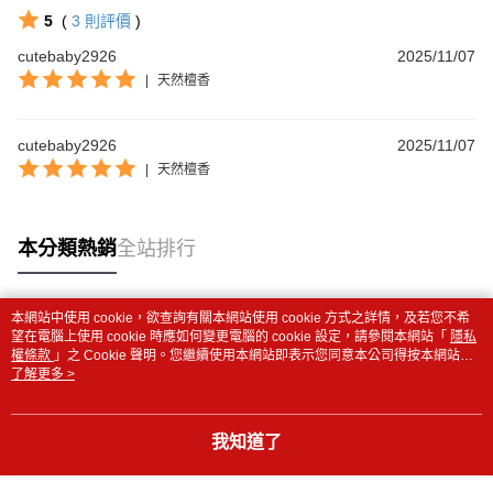
5
(
3
則評價
)
cutebaby2926
2025/11/07
|
天然檀香
cutebaby2926
2025/11/07
|
天然檀香
本分類熱銷
全站排行
本網站中使用 cookie，欲查詢有關本網站使用 cookie 方式之詳情，及若您不希
熱門標籤
望在電腦上使用 cookie 時應如何變更電腦的 cookie 設定，請參閱本網站「
隱私
權條款
」之 Cookie 聲明。您繼續使用本網站即表示您同意本公司得按本網站使
用條款之 Cookie 聲明使用 cookie。
了解更多 >
我知道了