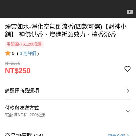
煙雲如水-淨化空氣倒流香(四款可選)【財神小
舖】 神佛供香、增進祈願效力、檀香沉香
宅配滿NT$1,200免運
5
(
3
則評價
)
NT$375
NT$250
請選擇商品選項
付款與運送方式
宅配滿NT$1,200免運
付款方式
信用卡一次付款