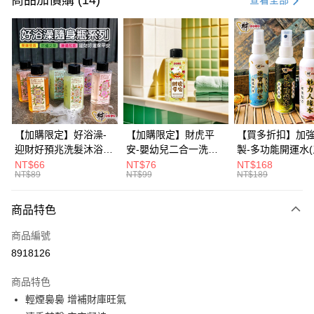
商品加價購 (14)
查看全部
信用卡分期付款
3 期 0 利率 每期
NT$83
21家銀行
6 期 0 利率 每期
NT$41
21家銀行
合作金庫商業銀行
第一商業銀行
華南商業銀行
彰化商業銀行
12 期 0 利率 每期
NT$20
21家銀行
合作金庫商業銀行
第一商業銀行
上海商業儲蓄銀行
台北富邦商業銀行
華南商業銀行
彰化商業銀行
合作金庫商業銀行
第一商業銀行
超商取貨付款
國泰世華商業銀行
兆豐國際商業銀行
上海商業儲蓄銀行
台北富邦商業銀行
華南商業銀行
彰化商業銀行
臺灣中小企業銀行
台中商業銀行
國泰世華商業銀行
兆豐國際商業銀行
【加購限定】好浴澡-
【加購限定】財虎平
【買多折扣】加
LINE Pay
上海商業儲蓄銀行
台北富邦商業銀行
匯豐（台灣）商業銀行
華泰商業銀行
臺灣中小企業銀行
台中商業銀行
迎財好預兆洗髮沐浴露
安-嬰幼兒二合一洗髮
製-多功能開運水
國泰世華商業銀行
兆豐國際商業銀行
聯邦商業銀行
遠東國際商業銀行
匯豐（台灣）商業銀行
華泰商業銀行
60ml(六款任選)【財神
沐浴露60ml《財神小
任選)《大師特製
NT$66
NT$76
NT$168
Apple Pay
臺灣中小企業銀行
台中商業銀行
元大商業銀行
永豐商業銀行
NT$89
NT$99
NT$189
聯邦商業銀行
遠東國際商業銀行
小舖】PIF 財神嚴選，
舖》【BABY-0601】
《含開光》財神小舖
匯豐（台灣）商業銀行
華泰商業銀行
玉山商業銀行
星展（台灣）商業銀行
街口支付
元大商業銀行
永豐商業銀行
迎接好預兆 旅行隨身
PIF 平安健康好預兆、
財神水、人緣水
聯邦商業銀行
遠東國際商業銀行
台新國際商業銀行
中國信託商業銀行
玉山商業銀行
星展（台灣）商業銀行
瓶 旅遊出門最安心
洗後舒服好入眠、旅行
水 防疫必備
商品特色
元大商業銀行
永豐商業銀行
台灣樂天信用卡公司
悠遊付
台新國際商業銀行
中國信託商業銀行
隨身瓶 旅遊出門最安
玉山商業銀行
星展（台灣）商業銀行
商品編號
台灣樂天信用卡公司
心
台新國際商業銀行
中國信託商業銀行
Google Pay
8918126
台灣樂天信用卡公司
全盈+PAY
商品特色
大哥付你分期
輕煙裊裊 增補財庫旺氣
相關說明