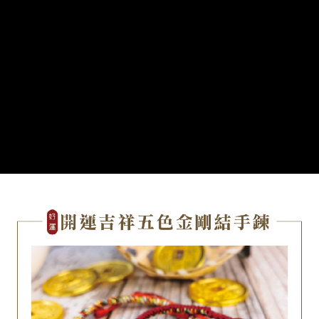
１．透過由恩沛科技股份有限公司提供之「AFTEE先享後付」服務完成之交
付款後萊爾富取貨
易，需依本服務之必要範圍內提供個人資料，並將交易相關給付款項請求債
每筆NT$80，滿NT$1,288(含以上)免運費
權轉讓予恩沛科技股份有限公司。
２．關於個人資料處理事宜，請瀏覽以下網址：
https://aftee.tw/terms/#terms3
7-11取貨付款
３．未成年的使用者請事先徵得法定代理人或監護人之同意方可使用
每筆NT$80，滿NT$1,288(含以上)免運費
「AFTEE先享後付」，若未經同意申辦者引起之損失，本公司不負相關責
任。
付款後7-11取貨
４．使用「AFTEE先享後付」時，將依據個別帳號之用戶狀況，依本公司即
時審查核予不同之上限額度；若仍有額度不足之情形，本公司將視審查結果
每筆NT$80，滿NT$1,288(含以上)免運費
請求用戶進行身份認證。
５．嚴禁一人註冊多個帳號或使用他人資訊註冊。若發現惡意使用之情形，
宅配
恩沛科技股份有限公司將有權停止該用戶之使用額度並採取法律行動。
每筆NT$80，滿NT$1,200(含以上)免運費
貨到付款
每筆NT$150，滿NT$1,500(含以上)免運費