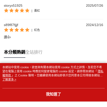
storyx51925
2025/07/26
|
棗紅
s89f87fjjjf
2024/12/16
|
紅色
讚👍
本分類熱銷
全站排行
本網站中使用 cookie，欲查詢有關本網站使用 cookie 方式之詳情，及若您不希
熱門標籤
望在電腦上使用 cookie 時應如何變更電腦的 cookie 設定，請參閱本網站「
隱私
權條款
」之 Cookie 聲明。您繼續使用本網站即表示您同意本公司得按本網站使
用條款之 Cookie 聲明使用 cookie。
了解更多 >
我知道了