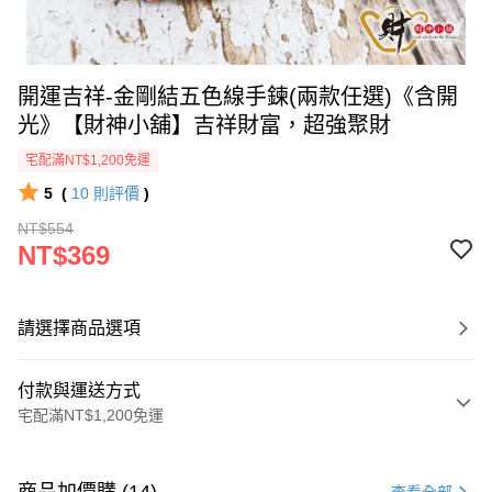
開運吉祥-金剛結五色線手鍊(兩款任選)《含開
光》【財神小舖】吉祥財富，超強聚財
宅配滿NT$1,200免運
5
(
10
則評價
)
NT$554
NT$369
請選擇商品選項
付款與運送方式
宅配滿NT$1,200免運
付款方式
信用卡一次付款