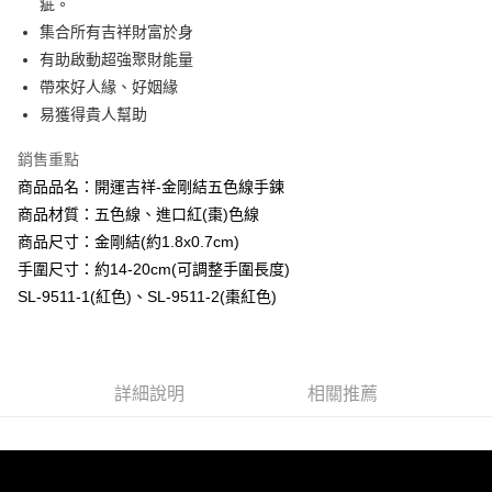
疵。
【大哥付你分期使用說明】
集合所有吉祥財富於身
AFTEE先享後付
1.本服務由台灣大哥大提供，台灣大哥大用戶可立即使用無須另外申請。
有助啟動超強聚財能量
2.付款方式選擇「大哥付你分期」，訂單成立後會自動跳轉到大哥付的交易
相關說明
流程，驗證手機門號後，選擇欲分期的期數、繳款截止日，確認付款後即完
帶來好人緣、好姻緣
【關於「AFTEE先享後付」】
成交易。
Hami Point
AFTEE先享後付是「在收到商品之後才付款」的支付方式。 讓您購物簡單
易獲得貴人幫助
3.實際核准額度、可分期數及費用金額請依後續交易確認頁面所載為準。
便利好安心！
相關說明
4.訂單成立30分鐘內，如未前往確認交易或遇審核未通過，訂單將自動取
１．簡單：不需註冊會員、不需綁卡、不需儲值。
銷售重點
「Hami Point」為中華電信所提供之點數服務，可於會員專區綁定中華電信
消。如遇「轉專審核」未通過狀況，表示未達大哥付你分期系統評分，恕無
２．便利：只要手機號碼，簡訊認證，即可結帳。
ATM付款
會員帳號後，即可在購物車使用 Hami Point 折抵消費金額 (1點等於1元)。
法說明評估內容。
商品品名：開運吉祥-金剛結五色線手鍊
３．安心：先確認商品／服務後，再付款。
【繳款方式說明】
商品材質：五色線、進口紅(棗)色線
貨到付款
1.分期款項不併入電信帳單，「大哥付你分期」於每月結算日後寄送繳費提
【「AFTEE先享後付」結帳流程】
醒簡訊。
商品尺寸：金剛結(約1.8x0.7cm)
１．於結帳方式選擇「AFTEE先享後付」後，將跳轉至「AFTEE先享後付」
2.透過簡訊連結打開帳單後，可選擇「超商條碼／台灣大直營門市／銀行轉
手圍尺寸：約14-20cm(可調整手圍長度)
結帳頁面，進行簡訊認證並確認金額後，即可完成結帳。
運送方式
帳／街口支付／iPASS MONEY」等通路繳費。
２．訂單成立數日內，您將收到繳費通知簡訊。
SL-9511-1(紅色)、SL-9511-2(棗紅色)
全家取貨付款
３．收到繳費通知簡訊後14天內，點擊此簡訊中的連結，可透過四大超商／
【注意事項】
ATM／網路銀行／等多元方式進行付款，方視為交易完成。
每筆NT$80，滿NT$1,288(含以上)免運費
1.本服務係由「台灣大哥大股份有限公司」（以下簡稱本公司）所提供，讓
※ 請注意：結帳手續完成當下不需立刻繳費，但若您需要取消訂單，請聯絡
用戶於交易時，得透過本服務購買商品或服務，並由商店將買賣／分期付款
購買商品的店家。未經商家同意取消之訂單仍視為有效，需透過AFTEE先享
付款後全家取貨
買賣價金債權讓與本公司後，依約使用本公司帳單繳交帳款。
後付繳納相關費用。
詳細說明
相關推薦
2.基於同意付款使用「大哥付你分期」之契約關係目的，商店將以您的個人
每筆NT$80，滿NT$1,288(含以上)免運費
※ 交易是否成功請以「AFTEE先享後付 」之結帳頁面顯示為準，若有關於
資料（包含姓名、電話或地址）提供予台灣大哥大進項蒐集、處理及利用，
是否繳費成功／繳費後需取消欲退款等相關疑問，請聯繫「AFTEE先享後付
由本公司與您本人進行分期帳單所需資料之確認、核對及更正。
萊爾富取貨付款
客戶支援中心」
https://netprotections.freshdesk.com/support/home
3.完整用戶服務條款，請詳閱以下連結：
https://oppay.tw/userRule
每筆NT$80，滿NT$1,288(含以上)免運費
【注意事項】