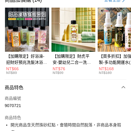
商品加價購 (14)
查看全部
信用卡分期付款
3 期 0 利率 每期
NT$123
21家銀行
6 期 0 利率 每期
NT$61
21家銀行
合作金庫商業銀行
第一商業銀行
華南商業銀行
彰化商業銀行
12 期 0 利率 每期
NT$30
21家銀行
合作金庫商業銀行
第一商業銀行
上海商業儲蓄銀行
台北富邦商業銀行
華南商業銀行
彰化商業銀行
合作金庫商業銀行
第一商業銀行
超商取貨付款
國泰世華商業銀行
兆豐國際商業銀行
上海商業儲蓄銀行
台北富邦商業銀行
華南商業銀行
彰化商業銀行
臺灣中小企業銀行
台中商業銀行
國泰世華商業銀行
兆豐國際商業銀行
【加購限定】好浴澡-
【加購限定】財虎平
【買多折扣】加
LINE Pay
上海商業儲蓄銀行
台北富邦商業銀行
匯豐（台灣）商業銀行
華泰商業銀行
臺灣中小企業銀行
台中商業銀行
迎財好預兆洗髮沐浴露
安-嬰幼兒二合一洗髮
製-多功能開運水
國泰世華商業銀行
兆豐國際商業銀行
聯邦商業銀行
遠東國際商業銀行
匯豐（台灣）商業銀行
華泰商業銀行
60ml(六款任選)【財神
沐浴露60ml《財神小
任選)《大師特製
NT$66
NT$76
NT$168
Apple Pay
臺灣中小企業銀行
台中商業銀行
元大商業銀行
永豐商業銀行
NT$89
NT$99
NT$189
聯邦商業銀行
遠東國際商業銀行
小舖】PIF 財神嚴選，
舖》【BABY-0601】
《含開光》財神小舖
匯豐（台灣）商業銀行
華泰商業銀行
玉山商業銀行
星展（台灣）商業銀行
街口支付
元大商業銀行
永豐商業銀行
迎接好預兆 旅行隨身
PIF 平安健康好預兆、
財神水、人緣水
聯邦商業銀行
遠東國際商業銀行
台新國際商業銀行
中國信託商業銀行
玉山商業銀行
星展（台灣）商業銀行
瓶 旅遊出門最安心
洗後舒服好入眠、旅行
水 防疫必備
商品特色
元大商業銀行
永豐商業銀行
台灣樂天信用卡公司
悠遊付
台新國際商業銀行
中國信託商業銀行
隨身瓶 旅遊出門最安
玉山商業銀行
星展（台灣）商業銀行
商品編號
台灣樂天信用卡公司
心
台新國際商業銀行
中國信託商業銀行
Google Pay
9070721
台灣樂天信用卡公司
全盈+PAY
商品特色
大哥付你分期
開光商品含天然珠砂紅點，會隨時間自然脫落，非商品本身瑕
相關說明