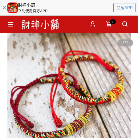
財神小舖
開啟APP
立刻使用官方APP
0
1
/
7