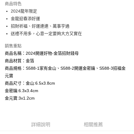
商品特色
大哥付你分期
2024龍年限定
相關說明
金龍迎春添好運
【大哥付你分期使用說明】
招財祈福、好運連連、萬事亨通
AFTEE先享後付
1.本服務由台灣大哥大提供，台灣大哥大用戶可立即使用無須另外申請。
送禮不用多，心意一定要夠大方又實在
2.付款方式選擇「大哥付你分期」，訂單成立後會自動跳轉到大哥付的交易
相關說明
流程，驗證手機門號後，選擇欲分期的期數、繳款截止日，確認付款後即完
【關於「AFTEE先享後付」】
成交易。
銷售重點
Hami Point
AFTEE先享後付是「在收到商品之後才付款」的支付方式。 讓您購物簡單
3.實際核准額度、可分期數及費用金額請依後續交易確認頁面所載為準。
便利好安心！
商品名稱：2024開運好物-金箔招財錢母
相關說明
4.訂單成立30分鐘內，如未前往確認交易或遇審核未通過，訂單將自動取
１．簡單：不需註冊會員、不需綁卡、不需儲值。
商品材質：金箔
「Hami Point」為中華電信所提供之點數服務，可於會員專區綁定中華電信
消。如遇「轉專審核」未通過狀況，表示未達大哥付你分期系統評分，恕無
２．便利：只要手機號碼，簡訊認證，即可結帳。
ATM付款
會員帳號後，即可在購物車使用 Hami Point 折抵消費金額 (1點等於1元)。
法說明評估內容。
商品規格：S588-1家有金山、S588-2開運金密鑰、S588-3招福金
３．安心：先確認商品／服務後，再付款。
【繳款方式說明】
元寶
貨到付款
1.分期款項不併入電信帳單，「大哥付你分期」於每月結算日後寄送繳費提
【「AFTEE先享後付」結帳流程】
醒簡訊。
商品尺寸：金山:6.5x3.8cm
１．於結帳方式選擇「AFTEE先享後付」後，將跳轉至「AFTEE先享後付」
2.透過簡訊連結打開帳單後，可選擇「超商條碼／台灣大直營門市／銀行轉
金密鑰:6.3x3.4cm
結帳頁面，進行簡訊認證並確認金額後，即可完成結帳。
運送方式
帳／街口支付／iPASS MONEY」等通路繳費。
２．訂單成立數日內，您將收到繳費通知簡訊。
金元寶:3x1.2cm
全家取貨付款
３．收到繳費通知簡訊後14天內，點擊此簡訊中的連結，可透過四大超商／
【注意事項】
ATM／網路銀行／等多元方式進行付款，方視為交易完成。
每筆NT$80，滿NT$1,288(含以上)免運費
1.本服務係由「台灣大哥大股份有限公司」（以下簡稱本公司）所提供，讓
※ 請注意：結帳手續完成當下不需立刻繳費，但若您需要取消訂單，請聯絡
用戶於交易時，得透過本服務購買商品或服務，並由商店將買賣／分期付款
購買商品的店家。未經商家同意取消之訂單仍視為有效，需透過AFTEE先享
付款後全家取貨
買賣價金債權讓與本公司後，依約使用本公司帳單繳交帳款。
後付繳納相關費用。
詳細說明
相關推薦
2.基於同意付款使用「大哥付你分期」之契約關係目的，商店將以您的個人
每筆NT$80，滿NT$1,288(含以上)免運費
※ 交易是否成功請以「AFTEE先享後付 」之結帳頁面顯示為準，若有關於
資料（包含姓名、電話或地址）提供予台灣大哥大進項蒐集、處理及利用，
是否繳費成功／繳費後需取消欲退款等相關疑問，請聯繫「AFTEE先享後付