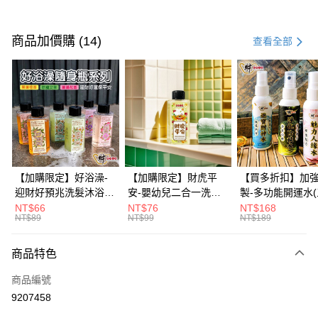
付款方式
信用卡一次付款
商品加價購 (14)
查看全部
信用卡分期付款
3 期 0 利率 每期
NT$29
21家銀行
6 期 0 利率 每期
NT$14
21家銀行
合作金庫商業銀行
第一商業銀行
華南商業銀行
彰化商業銀行
12 期 0 利率 每期
NT$7
21家銀行
合作金庫商業銀行
第一商業銀行
上海商業儲蓄銀行
台北富邦商業銀行
華南商業銀行
彰化商業銀行
合作金庫商業銀行
第一商業銀行
超商取貨付款
國泰世華商業銀行
兆豐國際商業銀行
上海商業儲蓄銀行
台北富邦商業銀行
華南商業銀行
彰化商業銀行
臺灣中小企業銀行
台中商業銀行
國泰世華商業銀行
兆豐國際商業銀行
【加購限定】好浴澡-
【加購限定】財虎平
【買多折扣】加
LINE Pay
上海商業儲蓄銀行
台北富邦商業銀行
匯豐（台灣）商業銀行
華泰商業銀行
臺灣中小企業銀行
台中商業銀行
迎財好預兆洗髮沐浴露
安-嬰幼兒二合一洗髮
製-多功能開運水
國泰世華商業銀行
兆豐國際商業銀行
聯邦商業銀行
遠東國際商業銀行
匯豐（台灣）商業銀行
華泰商業銀行
60ml(六款任選)【財神
沐浴露60ml《財神小
任選)《大師特製
NT$66
NT$76
NT$168
Apple Pay
臺灣中小企業銀行
台中商業銀行
元大商業銀行
永豐商業銀行
NT$89
NT$99
NT$189
聯邦商業銀行
遠東國際商業銀行
小舖】PIF 財神嚴選，
舖》【BABY-0601】
《含開光》財神小舖
匯豐（台灣）商業銀行
華泰商業銀行
玉山商業銀行
星展（台灣）商業銀行
街口支付
元大商業銀行
永豐商業銀行
迎接好預兆 旅行隨身
PIF 平安健康好預兆、
財神水、人緣水
聯邦商業銀行
遠東國際商業銀行
台新國際商業銀行
中國信託商業銀行
玉山商業銀行
星展（台灣）商業銀行
瓶 旅遊出門最安心
洗後舒服好入眠、旅行
水 防疫必備
商品特色
元大商業銀行
永豐商業銀行
台灣樂天信用卡公司
悠遊付
台新國際商業銀行
中國信託商業銀行
隨身瓶 旅遊出門最安
玉山商業銀行
星展（台灣）商業銀行
商品編號
台灣樂天信用卡公司
心
台新國際商業銀行
中國信託商業銀行
Google Pay
9207458
台灣樂天信用卡公司
全盈+PAY