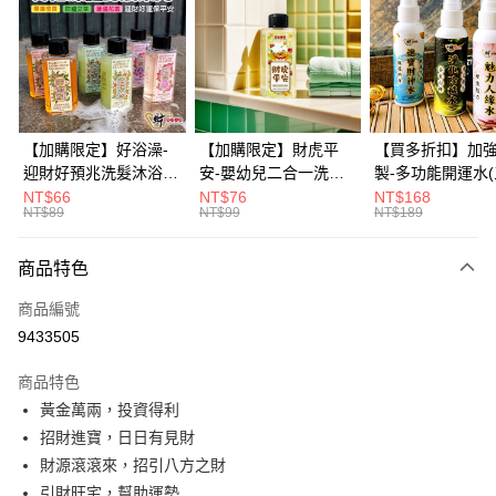
3 期 0 利率 每期
NT$49
21家銀行
6 期 0 利率 每期
NT$24
21家銀行
合作金庫商業銀行
第一商業銀行
華南商業銀行
彰化商業銀行
12 期 0 利率 每期
NT$12
21家銀行
合作金庫商業銀行
第一商業銀行
上海商業儲蓄銀行
台北富邦商業銀行
華南商業銀行
彰化商業銀行
合作金庫商業銀行
第一商業銀行
超商取貨付款
國泰世華商業銀行
兆豐國際商業銀行
上海商業儲蓄銀行
台北富邦商業銀行
華南商業銀行
彰化商業銀行
臺灣中小企業銀行
台中商業銀行
國泰世華商業銀行
兆豐國際商業銀行
【加購限定】好浴澡-
【加購限定】財虎平
【買多折扣】加
LINE Pay
上海商業儲蓄銀行
台北富邦商業銀行
匯豐（台灣）商業銀行
華泰商業銀行
臺灣中小企業銀行
台中商業銀行
迎財好預兆洗髮沐浴露
安-嬰幼兒二合一洗髮
製-多功能開運水
國泰世華商業銀行
兆豐國際商業銀行
聯邦商業銀行
遠東國際商業銀行
匯豐（台灣）商業銀行
華泰商業銀行
60ml(六款任選)【財神
沐浴露60ml《財神小
任選)《大師特製
NT$66
NT$76
NT$168
Apple Pay
臺灣中小企業銀行
台中商業銀行
元大商業銀行
永豐商業銀行
NT$89
NT$99
NT$189
聯邦商業銀行
遠東國際商業銀行
小舖】PIF 財神嚴選，
舖》【BABY-0601】
《含開光》財神小舖
匯豐（台灣）商業銀行
華泰商業銀行
玉山商業銀行
星展（台灣）商業銀行
街口支付
元大商業銀行
永豐商業銀行
迎接好預兆 旅行隨身
PIF 平安健康好預兆、
財神水、人緣水
聯邦商業銀行
遠東國際商業銀行
台新國際商業銀行
中國信託商業銀行
玉山商業銀行
星展（台灣）商業銀行
瓶 旅遊出門最安心
洗後舒服好入眠、旅行
水 防疫必備
商品特色
元大商業銀行
永豐商業銀行
台灣樂天信用卡公司
悠遊付
台新國際商業銀行
中國信託商業銀行
隨身瓶 旅遊出門最安
玉山商業銀行
星展（台灣）商業銀行
商品編號
台灣樂天信用卡公司
心
台新國際商業銀行
中國信託商業銀行
Google Pay
9433505
台灣樂天信用卡公司
全盈+PAY
商品特色
大哥付你分期
黃金萬兩，投資得利
相關說明
招財進寶，日日有見財
【大哥付你分期使用說明】
財源滾滾來，招引八方之財
AFTEE先享後付
1.本服務由台灣大哥大提供，台灣大哥大用戶可立即使用無須另外申請。
引財旺宅，幫助運勢
2.付款方式選擇「大哥付你分期」，訂單成立後會自動跳轉到大哥付的交易