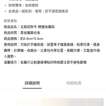
相關說明
流程，驗證手機門號後，選擇欲分期的期數、繳款截止日，確認付款後即完
財祿雙收，加倍進財
【關於「AFTEE先享後付」】
成交易。
Hami Point
AFTEE先享後付是「在收到商品之後才付款」的支付方式。 讓您購物簡單
此商品一經拆封、使用，恕不接受退換貨
3.實際核准額度、可分期數及費用金額請依後續交易確認頁面所載為準。
便利好安心！
相關說明
4.訂單成立30分鐘內，如未前往確認交易或遇審核未通過，訂單將自動取
１．簡單：不需註冊會員、不需綁卡、不需儲值。
銷售重點
「Hami Point」為中華電信所提供之點數服務，可於會員專區綁定中華電信
消。如遇「轉專審核」未通過狀況，表示未達大哥付你分期系統評分，恕無
２．便利：只要手機號碼，簡訊認證，即可結帳。
ATM付款
會員帳號後，即可在購物車使用 Hami Point 折抵消費金額 (1點等於1元)。
法說明評估內容。
商品品名：五路招財令-開運金屬貼
３．安心：先確認商品／服務後，再付款。
【繳款方式說明】
商品材質：貴金屬鎳合金
貨到付款
1.分期款項不併入電信帳單，「大哥付你分期」於每月結算日後寄送繳費提
【「AFTEE先享後付」結帳流程】
醒簡訊。
商品規格：約4.8cm*3.4cm
１．於結帳方式選擇「AFTEE先享後付」後，將跳轉至「AFTEE先享後付」
2.透過簡訊連結打開帳單後，可選擇「超商條碼／台灣大直營門市／銀行轉
使用說明：可貼於手機背面、放置車子擋風玻璃、貼摩托車、隨身
結帳頁面，進行簡訊認證並確認金額後，即可完成結帳。
運送方式
帳／街口支付／iPASS MONEY」等通路繳費。
２．訂單成立數日內，您將收到繳費通知簡訊。
攜帶、計算機、收銀台、公事包內等位置，美觀方便，又能提升個
全家取貨付款
３．收到繳費通知簡訊後14天內，點擊此簡訊中的連結，可透過四大超商／
【注意事項】
人運勢。
ATM／網路銀行／等多元方式進行付款，方視為交易完成。
每筆NT$80，滿NT$1,288(含以上)免運費
1.本服務係由「台灣大哥大股份有限公司」（以下簡稱本公司）所提供，讓
※ 請注意：結帳手續完成當下不需立刻繳費，但若您需要取消訂單，請聯絡
溫馨提示：金屬片比較邊緣薄貼的時候要注意手避免劃傷
用戶於交易時，得透過本服務購買商品或服務，並由商店將買賣／分期付款
購買商品的店家。未經商家同意取消之訂單仍視為有效，需透過AFTEE先享
付款後全家取貨
買賣價金債權讓與本公司後，依約使用本公司帳單繳交帳款。
後付繳納相關費用。
2.基於同意付款使用「大哥付你分期」之契約關係目的，商店將以您的個人
每筆NT$80，滿NT$1,288(含以上)免運費
※ 交易是否成功請以「AFTEE先享後付 」之結帳頁面顯示為準，若有關於
資料（包含姓名、電話或地址）提供予台灣大哥大進項蒐集、處理及利用，
是否繳費成功／繳費後需取消欲退款等相關疑問，請聯繫「AFTEE先享後付
由本公司與您本人進行分期帳單所需資料之確認、核對及更正。
萊爾富取貨付款
客戶支援中心」
https://netprotections.freshdesk.com/support/home
詳細說明
相關推薦
3.完整用戶服務條款，請詳閱以下連結：
https://oppay.tw/userRule
每筆NT$80，滿NT$1,288(含以上)免運費
【注意事項】
１．透過由恩沛科技股份有限公司提供之「AFTEE先享後付」服務完成之交
付款後萊爾富取貨
易，需依本服務之必要範圍內提供個人資料，並將交易相關給付款項請求債
每筆NT$80，滿NT$1,288(含以上)免運費
權轉讓予恩沛科技股份有限公司。