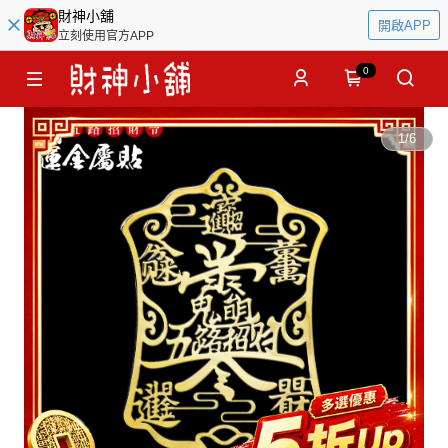
財神小舖
開啟APP
立刻使用官方APP
0
1
/
6