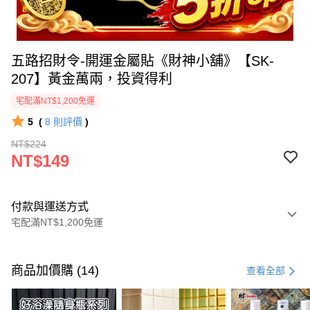
五路招財令-開運金屬貼《財神小舖》【SK-
207】黃金萬兩，投資得利
宅配滿NT$1,200免運
5
(
8
則評價
)
NT$224
NT$149
付款與運送方式
宅配滿NT$1,200免運
付款方式
信用卡一次付款
商品加價購 (14)
查看全部
信用卡分期付款