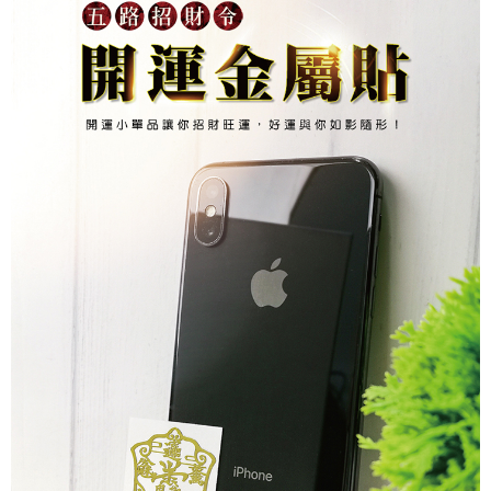
２．關於個人資料處理事宜，請瀏覽以下網址：
https://aftee.tw/terms/#terms3
7-11取貨付款
３．未成年的使用者請事先徵得法定代理人或監護人之同意方可使用
每筆NT$80，滿NT$1,288(含以上)免運費
「AFTEE先享後付」，若未經同意申辦者引起之損失，本公司不負相關責
任。
付款後7-11取貨
４．使用「AFTEE先享後付」時，將依據個別帳號之用戶狀況，依本公司即
時審查核予不同之上限額度；若仍有額度不足之情形，本公司將視審查結果
每筆NT$80，滿NT$1,288(含以上)免運費
請求用戶進行身份認證。
５．嚴禁一人註冊多個帳號或使用他人資訊註冊。若發現惡意使用之情形，
宅配
恩沛科技股份有限公司將有權停止該用戶之使用額度並採取法律行動。
每筆NT$80，滿NT$1,200(含以上)免運費
貨到付款
每筆NT$150，滿NT$1,500(含以上)免運費