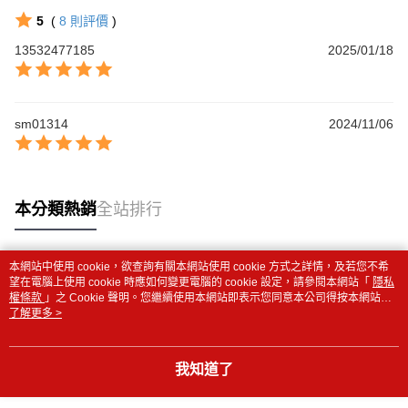
5
(
8
則評價
)
13532477185
2025/01/18
sm01314
2024/11/06
本分類熱銷
全站排行
本網站中使用 cookie，欲查詢有關本網站使用 cookie 方式之詳情，及若您不希
熱門標籤
望在電腦上使用 cookie 時應如何變更電腦的 cookie 設定，請參閱本網站「
隱私
權條款
」之 Cookie 聲明。您繼續使用本網站即表示您同意本公司得按本網站使
用條款之 Cookie 聲明使用 cookie。
了解更多 >
我知道了