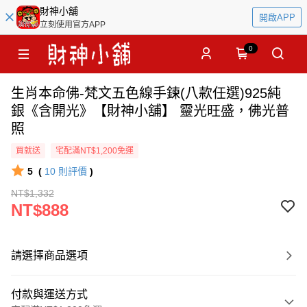
財神小舖
開啟APP
立刻使用官方APP
0
生肖本命佛-梵文五色線手鍊(八款任選)925純
銀《含開光》【財神小舖】 靈光旺盛，佛光普
照
買就送
宅配滿NT$1,200免運
5
(
10
則評價
)
NT$1,332
NT$888
請選擇商品選項
付款與運送方式