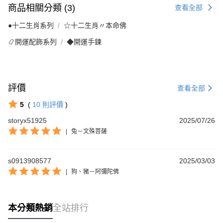
商品相關分類 (3)
查看全部
●十二生肖系列
☆十二生肖〃本命佛
📿開運配飾系列
◆開運手鍊
評價
查看全部
5
(
10
則評價
)
storyx51925
2025/07/26
|
兔－文殊菩薩
s0913908577
2025/03/03
|
狗、豬－阿彌陀佛
本分類熱銷
全站排行