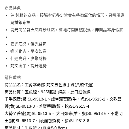
全盈+PAY
商品特色
大哥付你分期
註:純銀的商品，接觸空氣多少皆會有些微氧化的情形，只需用專
相關說明
屬拭銀布擦
【大哥付你分期使用說明】
開光商品含天然珠砂紅點，會隨時間自然脫落，非商品本身瑕疵
AFTEE先享後付
1.本服務由台灣大哥大提供，台灣大哥大用戶可立即使用無須另外申請。
2.付款方式選擇「大哥付你分期」，訂單成立後會自動跳轉到大哥付的交易
相關說明
流程，驗證手機門號後，選擇欲分期的期數、繳款截止日，確認付款後即完
靈光旺盛，佛光普照
【關於「AFTEE先享後付」】
成交易。
Hami Point
AFTEE先享後付是「在收到商品之後才付款」的支付方式。 讓您購物簡單
逢凶化吉、平安如意
3.實際核准額度、可分期數及費用金額請依後續交易確認頁面所載為準。
便利好安心！
相關說明
仕途高升、廣聚財祿
4.訂單成立30分鐘內，如未前往確認交易或遇審核未通過，訂單將自動取
１．簡單：不需註冊會員、不需綁卡、不需儲值。
「Hami Point」為中華電信所提供之點數服務，可於會員專區綁定中華電信
消。如遇「轉專審核」未通過狀況，表示未達大哥付你分期系統評分，恕無
梵文密字、提升運勢
２．便利：只要手機號碼，簡訊認證，即可結帳。
ATM付款
會員帳號後，即可在購物車使用 Hami Point 折抵消費金額 (1點等於1元)。
法說明評估內容。
３．安心：先確認商品／服務後，再付款。
【繳款方式說明】
銷售重點
貨到付款
1.分期款項不併入電信帳單，「大哥付你分期」於每月結算日後寄送繳費提
【「AFTEE先享後付」結帳流程】
醒簡訊。
商品品名：生肖本命佛-梵文五色線手鍊(八款任選)
１．於結帳方式選擇「AFTEE先享後付」後，將跳轉至「AFTEE先享後付」
2.透過簡訊連結打開帳單後，可選擇「超商條碼／台灣大直營門市／銀行轉
商品材質：五色線、925純銀+純銅、進口紅色線
結帳頁面，進行簡訊認證並確認金額後，即可完成結帳。
運送方式
帳／街口支付／iPASS MONEY」等通路繳費。
２．訂單成立數日內，您將收到繳費通知簡訊。
千手觀音(鼠)SL-9513-1、虛空藏菩薩(牛、虎)SL-9513-2、文殊菩
全家取貨付款
３．收到繳費通知簡訊後14天內，點擊此簡訊中的連結，可透過四大超商／
【注意事項】
薩(兔)SL-9513-3、普賢菩薩(龍、蛇)SL-9513-4
ATM／網路銀行／等多元方式進行付款，方視為交易完成。
每筆NT$80，滿NT$1,288(含以上)免運費
1.本服務係由「台灣大哥大股份有限公司」（以下簡稱本公司）所提供，讓
※ 請注意：結帳手續完成當下不需立刻繳費，但若您需要取消訂單，請聯絡
大勢至菩薩(馬)SL-9513-5、 大日如來(羊、猴)SL-9513-6、不動明
用戶於交易時，得透過本服務購買商品或服務，並由商店將買賣／分期付款
購買商品的店家。未經商家同意取消之訂單仍視為有效，需透過AFTEE先享
付款後全家取貨
王(雞)SL-9513-7、阿彌陀佛(狗、豬)SL-9513-8
買賣價金債權讓與本公司後，依約使用本公司帳單繳交帳款。
後付繳納相關費用。
2.基於同意付款使用「大哥付你分期」之契約關係目的，商店將以您的個人
每筆NT$80，滿NT$1,288(含以上)免運費
商品尺寸：生肖符文(直徑約0.8cm)
※ 交易是否成功請以「AFTEE先享後付 」之結帳頁面顯示為準，若有關於