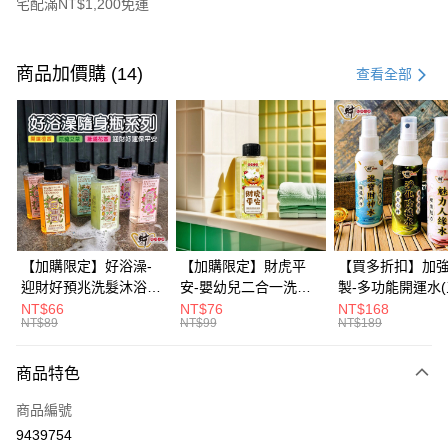
宅配滿NT$1,200免運
付款方式
信用卡一次付款
商品加價購 (14)
查看全部
信用卡分期付款
3 期 0 利率 每期
NT$296
21家銀行
6 期 0 利率 每期
NT$148
21家銀行
合作金庫商業銀行
第一商業銀行
華南商業銀行
彰化商業銀行
12 期 0 利率 每期
NT$74
21家銀行
合作金庫商業銀行
第一商業銀行
上海商業儲蓄銀行
台北富邦商業銀行
華南商業銀行
彰化商業銀行
合作金庫商業銀行
第一商業銀行
超商取貨付款
國泰世華商業銀行
兆豐國際商業銀行
上海商業儲蓄銀行
台北富邦商業銀行
華南商業銀行
彰化商業銀行
臺灣中小企業銀行
台中商業銀行
國泰世華商業銀行
兆豐國際商業銀行
【加購限定】好浴澡-
【加購限定】財虎平
【買多折扣】加
LINE Pay
上海商業儲蓄銀行
台北富邦商業銀行
匯豐（台灣）商業銀行
華泰商業銀行
臺灣中小企業銀行
台中商業銀行
迎財好預兆洗髮沐浴露
安-嬰幼兒二合一洗髮
製-多功能開運水
國泰世華商業銀行
兆豐國際商業銀行
聯邦商業銀行
遠東國際商業銀行
匯豐（台灣）商業銀行
華泰商業銀行
60ml(六款任選)【財神
沐浴露60ml《財神小
任選)《大師特製
NT$66
NT$76
NT$168
Apple Pay
臺灣中小企業銀行
台中商業銀行
元大商業銀行
永豐商業銀行
NT$89
NT$99
NT$189
聯邦商業銀行
遠東國際商業銀行
小舖】PIF 財神嚴選，
舖》【BABY-0601】
《含開光》財神小舖
匯豐（台灣）商業銀行
華泰商業銀行
玉山商業銀行
星展（台灣）商業銀行
街口支付
元大商業銀行
永豐商業銀行
迎接好預兆 旅行隨身
PIF 平安健康好預兆、
財神水、人緣水
聯邦商業銀行
遠東國際商業銀行
台新國際商業銀行
中國信託商業銀行
玉山商業銀行
星展（台灣）商業銀行
瓶 旅遊出門最安心
洗後舒服好入眠、旅行
水 防疫必備
商品特色
元大商業銀行
永豐商業銀行
台灣樂天信用卡公司
悠遊付
台新國際商業銀行
中國信託商業銀行
隨身瓶 旅遊出門最安
玉山商業銀行
星展（台灣）商業銀行
商品編號
台灣樂天信用卡公司
心
台新國際商業銀行
中國信託商業銀行
Google Pay
9439754
台灣樂天信用卡公司