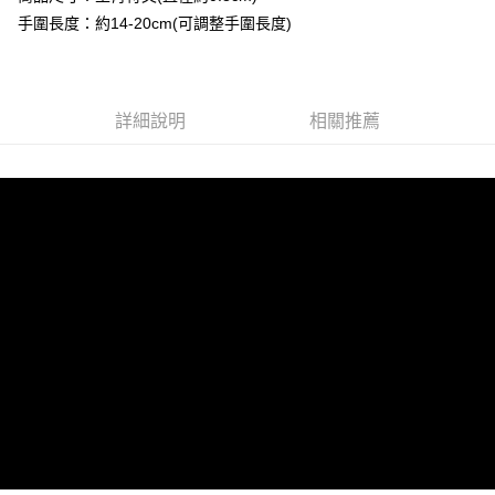
資料（包含姓名、電話或地址）提供予台灣大哥大進項蒐集、處理及利用，
是否繳費成功／繳費後需取消欲退款等相關疑問，請聯繫「AFTEE先享後付
手圍長度：約14-20cm(可調整手圍長度)
由本公司與您本人進行分期帳單所需資料之確認、核對及更正。
萊爾富取貨付款
客戶支援中心」
https://netprotections.freshdesk.com/support/home
3.完整用戶服務條款，請詳閱以下連結：
https://oppay.tw/userRule
每筆NT$80，滿NT$1,288(含以上)免運費
【注意事項】
１．透過由恩沛科技股份有限公司提供之「AFTEE先享後付」服務完成之交
付款後萊爾富取貨
易，需依本服務之必要範圍內提供個人資料，並將交易相關給付款項請求債
詳細說明
相關推薦
每筆NT$80，滿NT$1,288(含以上)免運費
權轉讓予恩沛科技股份有限公司。
２．關於個人資料處理事宜，請瀏覽以下網址：
https://aftee.tw/terms/#terms3
7-11取貨付款
３．未成年的使用者請事先徵得法定代理人或監護人之同意方可使用
每筆NT$80，滿NT$1,288(含以上)免運費
「AFTEE先享後付」，若未經同意申辦者引起之損失，本公司不負相關責
任。
付款後7-11取貨
４．使用「AFTEE先享後付」時，將依據個別帳號之用戶狀況，依本公司即
時審查核予不同之上限額度；若仍有額度不足之情形，本公司將視審查結果
每筆NT$80，滿NT$1,288(含以上)免運費
請求用戶進行身份認證。
５．嚴禁一人註冊多個帳號或使用他人資訊註冊。若發現惡意使用之情形，
宅配
恩沛科技股份有限公司將有權停止該用戶之使用額度並採取法律行動。
每筆NT$80，滿NT$1,200(含以上)免運費
貨到付款
每筆NT$150，滿NT$1,500(含以上)免運費