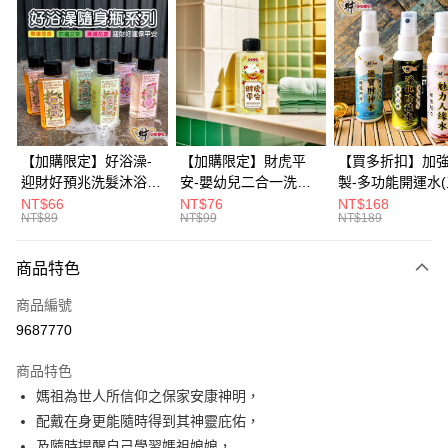
信用卡分期付款
3 期 0 利率 每期
NT$326
21家銀行
6 期 0 利率 每期
NT$163
21家銀行
合作金庫商業銀行
第一商業銀行
華南商業銀行
彰化商業銀行
12 期 0 利率 每期
NT$81
21家銀行
合作金庫商業銀行
第一商業銀行
上海商業儲蓄銀行
台北富邦商業銀行
華南商業銀行
彰化商業銀行
合作金庫商業銀行
第一商業銀行
超商取貨付款
國泰世華商業銀行
兆豐國際商業銀行
上海商業儲蓄銀行
台北富邦商業銀行
華南商業銀行
彰化商業銀行
臺灣中小企業銀行
台中商業銀行
國泰世華商業銀行
兆豐國際商業銀行
【加購限定】好浴澡-
【加購限定】財虎平
【買多折扣】加
LINE Pay
上海商業儲蓄銀行
台北富邦商業銀行
匯豐（台灣）商業銀行
華泰商業銀行
臺灣中小企業銀行
台中商業銀行
迎財好預兆洗髮沐浴露
安-嬰幼兒二合一洗髮
製-多功能開運水
國泰世華商業銀行
兆豐國際商業銀行
聯邦商業銀行
遠東國際商業銀行
匯豐（台灣）商業銀行
華泰商業銀行
60ml(六款任選)【財神
沐浴露60ml《財神小
任選)《大師特製
NT$66
NT$76
NT$168
Apple Pay
臺灣中小企業銀行
台中商業銀行
元大商業銀行
永豐商業銀行
NT$89
NT$99
NT$189
聯邦商業銀行
遠東國際商業銀行
小舖】PIF 財神嚴選，
舖》【BABY-0601】
《含開光》財神小舖
匯豐（台灣）商業銀行
華泰商業銀行
玉山商業銀行
星展（台灣）商業銀行
街口支付
元大商業銀行
永豐商業銀行
迎接好預兆 旅行隨身
PIF 平安健康好預兆、
財神水、人緣水
聯邦商業銀行
遠東國際商業銀行
台新國際商業銀行
中國信託商業銀行
玉山商業銀行
星展（台灣）商業銀行
瓶 旅遊出門最安心
洗後舒服好入眠、旅行
水 防疫必備
商品特色
元大商業銀行
永豐商業銀行
台灣樂天信用卡公司
悠遊付
台新國際商業銀行
中國信託商業銀行
隨身瓶 旅遊出門最安
玉山商業銀行
星展（台灣）商業銀行
商品編號
台灣樂天信用卡公司
心
台新國際商業銀行
中國信託商業銀行
Google Pay
9687770
台灣樂天信用卡公司
全盈+PAY
商品特色
大哥付你分期
媽祖為世人所信仰之保家安康神明，
相關說明
配戴在身更能隨時得到其神靈庇佑，
【大哥付你分期使用說明】
及隨時提醒自己學習媽祖娘娘，