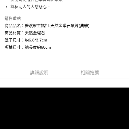
AFTEE先享後付
1.本服務由台灣大哥大提供，台灣大哥大用戶可立即使用無須另外申請。
無私助人的大慈悲心。
2.付款方式選擇「大哥付你分期」，訂單成立後會自動跳轉到大哥付的交易
相關說明
流程，驗證手機門號後，選擇欲分期的期數、繳款截止日，確認付款後即完
【關於「AFTEE先享後付」】
成交易。
銷售重點
Hami Point
AFTEE先享後付是「在收到商品之後才付款」的支付方式。 讓您購物簡單
3.實際核准額度、可分期數及費用金額請依後續交易確認頁面所載為準。
便利好安心！
商品品名：普渡眾生媽祖-天然金曜石項鍊(典雅)
相關說明
4.訂單成立30分鐘內，如未前往確認交易或遇審核未通過，訂單將自動取
１．簡單：不需註冊會員、不需綁卡、不需儲值。
商品材質：天然金曜石
「Hami Point」為中華電信所提供之點數服務，可於會員專區綁定中華電信
消。如遇「轉專審核」未通過狀況，表示未達大哥付你分期系統評分，恕無
２．便利：只要手機號碼，簡訊認證，即可結帳。
ATM付款
會員帳號後，即可在購物車使用 Hami Point 折抵消費金額 (1點等於1元)。
法說明評估內容。
墜子尺寸：約6.8*3.7cm
３．安心：先確認商品／服務後，再付款。
【繳款方式說明】
項鍊尺寸：總長度約60cm
貨到付款
1.分期款項不併入電信帳單，「大哥付你分期」於每月結算日後寄送繳費提
【「AFTEE先享後付」結帳流程】
醒簡訊。
１．於結帳方式選擇「AFTEE先享後付」後，將跳轉至「AFTEE先享後付」
2.透過簡訊連結打開帳單後，可選擇「超商條碼／台灣大直營門市／銀行轉
結帳頁面，進行簡訊認證並確認金額後，即可完成結帳。
運送方式
帳／街口支付／iPASS MONEY」等通路繳費。
２．訂單成立數日內，您將收到繳費通知簡訊。
全家取貨付款
３．收到繳費通知簡訊後14天內，點擊此簡訊中的連結，可透過四大超商／
詳細說明
相關推薦
【注意事項】
ATM／網路銀行／等多元方式進行付款，方視為交易完成。
每筆NT$80，滿NT$1,288(含以上)免運費
1.本服務係由「台灣大哥大股份有限公司」（以下簡稱本公司）所提供，讓
※ 請注意：結帳手續完成當下不需立刻繳費，但若您需要取消訂單，請聯絡
用戶於交易時，得透過本服務購買商品或服務，並由商店將買賣／分期付款
購買商品的店家。未經商家同意取消之訂單仍視為有效，需透過AFTEE先享
付款後全家取貨
買賣價金債權讓與本公司後，依約使用本公司帳單繳交帳款。
後付繳納相關費用。
2.基於同意付款使用「大哥付你分期」之契約關係目的，商店將以您的個人
每筆NT$80，滿NT$1,288(含以上)免運費
※ 交易是否成功請以「AFTEE先享後付 」之結帳頁面顯示為準，若有關於
資料（包含姓名、電話或地址）提供予台灣大哥大進項蒐集、處理及利用，
是否繳費成功／繳費後需取消欲退款等相關疑問，請聯繫「AFTEE先享後付
由本公司與您本人進行分期帳單所需資料之確認、核對及更正。
萊爾富取貨付款
客戶支援中心」
https://netprotections.freshdesk.com/support/home
3.完整用戶服務條款，請詳閱以下連結：
https://oppay.tw/userRule
每筆NT$80，滿NT$1,288(含以上)免運費
【注意事項】
１．透過由恩沛科技股份有限公司提供之「AFTEE先享後付」服務完成之交
付款後萊爾富取貨
易，需依本服務之必要範圍內提供個人資料，並將交易相關給付款項請求債