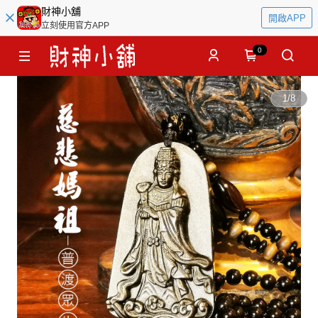
財神小舖
開啟APP
立刻使用官方APP
0
1
/
8