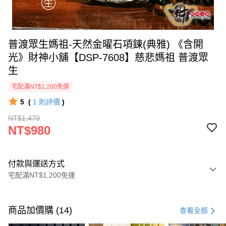
普渡眾生媽祖-天然金曜石項鍊(典雅) 《含開
光》財神小舖【DSP-7608】慈悲媽祖 普渡眾
生
宅配滿NT$1,200免運
5
(
1
則評價
)
NT$1,470
NT$980
付款與運送方式
宅配滿NT$1,200免運
付款方式
信用卡一次付款
商品加價購 (14)
查看全部