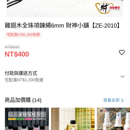
雞翅木全珠項鍊繩6mm 財神小舖【ZE-2010】
宅配滿NT$1,200免運
NT$600
NT$400
付款與運送方式
宅配滿NT$1,200免運
付款方式
信用卡一次付款
商品加價購 (14)
查看全部
信用卡分期付款
3 期 0 利率 每期
NT$133
21家銀行
6 期 0 利率 每期
NT$66
21家銀行
合作金庫商業銀行
第一商業銀行