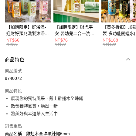
華南商業銀行
彰化商業銀行
12 期 0 利率 每期
NT$33
21家銀行
合作金庫商業銀行
第一商業銀行
上海商業儲蓄銀行
台北富邦商業銀行
華南商業銀行
彰化商業銀行
合作金庫商業銀行
第一商業銀行
超商取貨付款
國泰世華商業銀行
兆豐國際商業銀行
上海商業儲蓄銀行
台北富邦商業銀行
華南商業銀行
彰化商業銀行
臺灣中小企業銀行
台中商業銀行
國泰世華商業銀行
兆豐國際商業銀行
【加購限定】好浴澡-
【加購限定】財虎平
【買多折扣】加
LINE Pay
上海商業儲蓄銀行
台北富邦商業銀行
匯豐（台灣）商業銀行
華泰商業銀行
臺灣中小企業銀行
台中商業銀行
迎財好預兆洗髮沐浴露
安-嬰幼兒二合一洗髮
製-多功能開運水
國泰世華商業銀行
兆豐國際商業銀行
聯邦商業銀行
遠東國際商業銀行
匯豐（台灣）商業銀行
華泰商業銀行
60ml(六款任選)【財神
沐浴露60ml《財神小
任選)《大師特製
NT$66
NT$76
NT$168
Apple Pay
臺灣中小企業銀行
台中商業銀行
元大商業銀行
永豐商業銀行
NT$89
NT$99
NT$189
聯邦商業銀行
遠東國際商業銀行
小舖】PIF 財神嚴選，
舖》【BABY-0601】
《含開光》財神小舖
匯豐（台灣）商業銀行
華泰商業銀行
玉山商業銀行
星展（台灣）商業銀行
街口支付
元大商業銀行
永豐商業銀行
迎接好預兆 旅行隨身
PIF 平安健康好預兆、
財神水、人緣水
聯邦商業銀行
遠東國際商業銀行
台新國際商業銀行
中國信託商業銀行
玉山商業銀行
星展（台灣）商業銀行
瓶 旅遊出門最安心
洗後舒服好入眠、旅行
水 防疫必備
商品特色
元大商業銀行
永豐商業銀行
台灣樂天信用卡公司
悠遊付
台新國際商業銀行
中國信託商業銀行
隨身瓶 旅遊出門最安
玉山商業銀行
星展（台灣）商業銀行
商品編號
台灣樂天信用卡公司
心
台新國際商業銀行
中國信託商業銀行
Google Pay
9740072
台灣樂天信用卡公司
全盈+PAY
商品特色
大哥付你分期
展現你的獨特風采，戴上雞翅木全珠繩
相關說明
散發獨特氣質。煥然一新
【大哥付你分期使用說明】
將美好與幸運帶入生活中
AFTEE先享後付
1.本服務由台灣大哥大提供，台灣大哥大用戶可立即使用無須另外申請。
2.付款方式選擇「大哥付你分期」，訂單成立後會自動跳轉到大哥付的交易
相關說明
銷售重點
流程，驗證手機門號後，選擇欲分期的期數、繳款截止日，確認付款後即完
【關於「AFTEE先享後付」】
成交易。
商品名稱：雞翅木全珠項鍊繩6mm
Hami Point
AFTEE先享後付是「在收到商品之後才付款」的支付方式。 讓您購物簡單