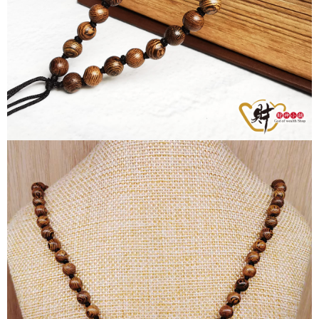
每筆NT$80，滿NT$1,288(含以上)免運費
「AFTEE先享後付」，若未經同意申辦者引起之損失，本公司不負相關責
任。
付款後7-11取貨
４．使用「AFTEE先享後付」時，將依據個別帳號之用戶狀況，依本公司即
時審查核予不同之上限額度；若仍有額度不足之情形，本公司將視審查結果
每筆NT$80，滿NT$1,288(含以上)免運費
請求用戶進行身份認證。
５．嚴禁一人註冊多個帳號或使用他人資訊註冊。若發現惡意使用之情形，
宅配
恩沛科技股份有限公司將有權停止該用戶之使用額度並採取法律行動。
每筆NT$80，滿NT$1,200(含以上)免運費
貨到付款
每筆NT$150，滿NT$1,500(含以上)免運費