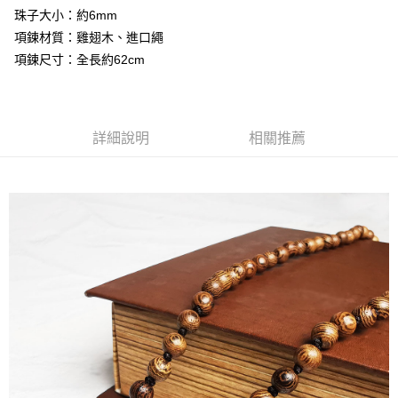
3.實際核准額度、可分期數及費用金額請依後續交易確認頁面所載為準。
便利好安心！
珠子大小：約6mm
相關說明
4.訂單成立30分鐘內，如未前往確認交易或遇審核未通過，訂單將自動取
１．簡單：不需註冊會員、不需綁卡、不需儲值。
項鍊材質：雞翅木、進口繩
「Hami Point」為中華電信所提供之點數服務，可於會員專區綁定中華電信
消。如遇「轉專審核」未通過狀況，表示未達大哥付你分期系統評分，恕無
２．便利：只要手機號碼，簡訊認證，即可結帳。
ATM付款
會員帳號後，即可在購物車使用 Hami Point 折抵消費金額 (1點等於1元)。
法說明評估內容。
項鍊尺寸：全長約62cm
３．安心：先確認商品／服務後，再付款。
【繳款方式說明】
貨到付款
1.分期款項不併入電信帳單，「大哥付你分期」於每月結算日後寄送繳費提
【「AFTEE先享後付」結帳流程】
醒簡訊。
１．於結帳方式選擇「AFTEE先享後付」後，將跳轉至「AFTEE先享後付」
2.透過簡訊連結打開帳單後，可選擇「超商條碼／台灣大直營門市／銀行轉
結帳頁面，進行簡訊認證並確認金額後，即可完成結帳。
運送方式
帳／街口支付／iPASS MONEY」等通路繳費。
詳細說明
相關推薦
２．訂單成立數日內，您將收到繳費通知簡訊。
全家取貨付款
３．收到繳費通知簡訊後14天內，點擊此簡訊中的連結，可透過四大超商／
【注意事項】
ATM／網路銀行／等多元方式進行付款，方視為交易完成。
每筆NT$80，滿NT$1,288(含以上)免運費
1.本服務係由「台灣大哥大股份有限公司」（以下簡稱本公司）所提供，讓
※ 請注意：結帳手續完成當下不需立刻繳費，但若您需要取消訂單，請聯絡
用戶於交易時，得透過本服務購買商品或服務，並由商店將買賣／分期付款
購買商品的店家。未經商家同意取消之訂單仍視為有效，需透過AFTEE先享
付款後全家取貨
買賣價金債權讓與本公司後，依約使用本公司帳單繳交帳款。
後付繳納相關費用。
2.基於同意付款使用「大哥付你分期」之契約關係目的，商店將以您的個人
每筆NT$80，滿NT$1,288(含以上)免運費
※ 交易是否成功請以「AFTEE先享後付 」之結帳頁面顯示為準，若有關於
資料（包含姓名、電話或地址）提供予台灣大哥大進項蒐集、處理及利用，
是否繳費成功／繳費後需取消欲退款等相關疑問，請聯繫「AFTEE先享後付
由本公司與您本人進行分期帳單所需資料之確認、核對及更正。
萊爾富取貨付款
客戶支援中心」
https://netprotections.freshdesk.com/support/home
3.完整用戶服務條款，請詳閱以下連結：
https://oppay.tw/userRule
每筆NT$80，滿NT$1,288(含以上)免運費
【注意事項】
１．透過由恩沛科技股份有限公司提供之「AFTEE先享後付」服務完成之交
付款後萊爾富取貨
易，需依本服務之必要範圍內提供個人資料，並將交易相關給付款項請求債
每筆NT$80，滿NT$1,288(含以上)免運費
權轉讓予恩沛科技股份有限公司。
２．關於個人資料處理事宜，請瀏覽以下網址：
https://aftee.tw/terms/#terms3
7-11取貨付款
３．未成年的使用者請事先徵得法定代理人或監護人之同意方可使用