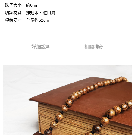
3.實際核准額度、可分期數及費用金額請依後續交易確認頁面所載為準。
便利好安心！
珠子大小：約6mm
相關說明
4.訂單成立30分鐘內，如未前往確認交易或遇審核未通過，訂單將自動取
１．簡單：不需註冊會員、不需綁卡、不需儲值。
項鍊材質：雞翅木、進口繩
「Hami Point」為中華電信所提供之點數服務，可於會員專區綁定中華電信
消。如遇「轉專審核」未通過狀況，表示未達大哥付你分期系統評分，恕無
２．便利：只要手機號碼，簡訊認證，即可結帳。
ATM付款
會員帳號後，即可在購物車使用 Hami Point 折抵消費金額 (1點等於1元)。
法說明評估內容。
項鍊尺寸：全長約62cm
３．安心：先確認商品／服務後，再付款。
【繳款方式說明】
貨到付款
1.分期款項不併入電信帳單，「大哥付你分期」於每月結算日後寄送繳費提
【「AFTEE先享後付」結帳流程】
醒簡訊。
１．於結帳方式選擇「AFTEE先享後付」後，將跳轉至「AFTEE先享後付」
2.透過簡訊連結打開帳單後，可選擇「超商條碼／台灣大直營門市／銀行轉
結帳頁面，進行簡訊認證並確認金額後，即可完成結帳。
運送方式
帳／街口支付／iPASS MONEY」等通路繳費。
詳細說明
相關推薦
２．訂單成立數日內，您將收到繳費通知簡訊。
全家取貨付款
３．收到繳費通知簡訊後14天內，點擊此簡訊中的連結，可透過四大超商／
【注意事項】
ATM／網路銀行／等多元方式進行付款，方視為交易完成。
每筆NT$80，滿NT$1,288(含以上)免運費
1.本服務係由「台灣大哥大股份有限公司」（以下簡稱本公司）所提供，讓
※ 請注意：結帳手續完成當下不需立刻繳費，但若您需要取消訂單，請聯絡
用戶於交易時，得透過本服務購買商品或服務，並由商店將買賣／分期付款
購買商品的店家。未經商家同意取消之訂單仍視為有效，需透過AFTEE先享
付款後全家取貨
買賣價金債權讓與本公司後，依約使用本公司帳單繳交帳款。
後付繳納相關費用。
2.基於同意付款使用「大哥付你分期」之契約關係目的，商店將以您的個人
每筆NT$80，滿NT$1,288(含以上)免運費
※ 交易是否成功請以「AFTEE先享後付 」之結帳頁面顯示為準，若有關於
資料（包含姓名、電話或地址）提供予台灣大哥大進項蒐集、處理及利用，
是否繳費成功／繳費後需取消欲退款等相關疑問，請聯繫「AFTEE先享後付
由本公司與您本人進行分期帳單所需資料之確認、核對及更正。
萊爾富取貨付款
客戶支援中心」
https://netprotections.freshdesk.com/support/home
3.完整用戶服務條款，請詳閱以下連結：
https://oppay.tw/userRule
每筆NT$80，滿NT$1,288(含以上)免運費
【注意事項】
１．透過由恩沛科技股份有限公司提供之「AFTEE先享後付」服務完成之交
付款後萊爾富取貨
易，需依本服務之必要範圍內提供個人資料，並將交易相關給付款項請求債
每筆NT$80，滿NT$1,288(含以上)免運費
權轉讓予恩沛科技股份有限公司。
２．關於個人資料處理事宜，請瀏覽以下網址：
https://aftee.tw/terms/#terms3
7-11取貨付款
３．未成年的使用者請事先徵得法定代理人或監護人之同意方可使用