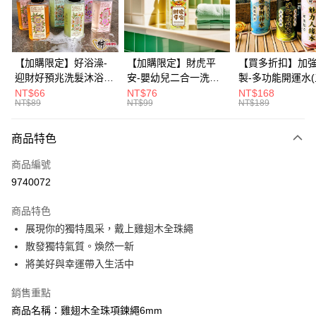
華南商業銀行
彰化商業銀行
12 期 0 利率 每期
NT$33
21家銀行
合作金庫商業銀行
第一商業銀行
上海商業儲蓄銀行
台北富邦商業銀行
華南商業銀行
彰化商業銀行
合作金庫商業銀行
第一商業銀行
超商取貨付款
國泰世華商業銀行
兆豐國際商業銀行
上海商業儲蓄銀行
台北富邦商業銀行
華南商業銀行
彰化商業銀行
臺灣中小企業銀行
台中商業銀行
國泰世華商業銀行
兆豐國際商業銀行
【加購限定】好浴澡-
【加購限定】財虎平
【買多折扣】加
LINE Pay
上海商業儲蓄銀行
台北富邦商業銀行
匯豐（台灣）商業銀行
華泰商業銀行
臺灣中小企業銀行
台中商業銀行
迎財好預兆洗髮沐浴露
安-嬰幼兒二合一洗髮
製-多功能開運水
國泰世華商業銀行
兆豐國際商業銀行
聯邦商業銀行
遠東國際商業銀行
匯豐（台灣）商業銀行
華泰商業銀行
60ml(六款任選)【財神
沐浴露60ml《財神小
任選)《大師特製
NT$66
NT$76
NT$168
Apple Pay
臺灣中小企業銀行
台中商業銀行
元大商業銀行
永豐商業銀行
NT$89
NT$99
NT$189
聯邦商業銀行
遠東國際商業銀行
小舖】PIF 財神嚴選，
舖》【BABY-0601】
《含開光》財神小舖
匯豐（台灣）商業銀行
華泰商業銀行
玉山商業銀行
星展（台灣）商業銀行
街口支付
元大商業銀行
永豐商業銀行
迎接好預兆 旅行隨身
PIF 平安健康好預兆、
財神水、人緣水
聯邦商業銀行
遠東國際商業銀行
台新國際商業銀行
中國信託商業銀行
玉山商業銀行
星展（台灣）商業銀行
瓶 旅遊出門最安心
洗後舒服好入眠、旅行
水 防疫必備
商品特色
元大商業銀行
永豐商業銀行
台灣樂天信用卡公司
悠遊付
台新國際商業銀行
中國信託商業銀行
隨身瓶 旅遊出門最安
玉山商業銀行
星展（台灣）商業銀行
商品編號
台灣樂天信用卡公司
心
台新國際商業銀行
中國信託商業銀行
Google Pay
9740072
台灣樂天信用卡公司
全盈+PAY
商品特色
大哥付你分期
展現你的獨特風采，戴上雞翅木全珠繩
相關說明
散發獨特氣質。煥然一新
【大哥付你分期使用說明】
將美好與幸運帶入生活中
AFTEE先享後付
1.本服務由台灣大哥大提供，台灣大哥大用戶可立即使用無須另外申請。
2.付款方式選擇「大哥付你分期」，訂單成立後會自動跳轉到大哥付的交易
相關說明
銷售重點
流程，驗證手機門號後，選擇欲分期的期數、繳款截止日，確認付款後即完
【關於「AFTEE先享後付」】
成交易。
商品名稱：雞翅木全珠項鍊繩6mm
Hami Point
AFTEE先享後付是「在收到商品之後才付款」的支付方式。 讓您購物簡單