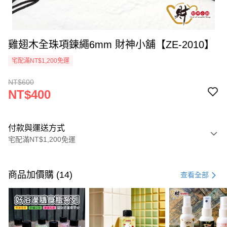
雞翅木全珠項鍊繩6mm 財神小舖【ZE-2010】
宅配滿NT$1,200免運
NT$600
NT$400
付款與運送方式
宅配滿NT$1,200免運
付款方式
信用卡一次付款
商品加價購 (14)
查看全部
信用卡分期付款
3 期 0 利率 每期
NT$133
21家銀行
6 期 0 利率 每期
NT$66
21家銀行
合作金庫商業銀行
第一商業銀行