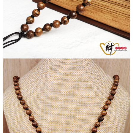
每筆NT$80，滿NT$1,288(含以上)免運費
「AFTEE先享後付」，若未經同意申辦者引起之損失，本公司不負相關責
任。
付款後7-11取貨
４．使用「AFTEE先享後付」時，將依據個別帳號之用戶狀況，依本公司即
時審查核予不同之上限額度；若仍有額度不足之情形，本公司將視審查結果
每筆NT$80，滿NT$1,288(含以上)免運費
請求用戶進行身份認證。
５．嚴禁一人註冊多個帳號或使用他人資訊註冊。若發現惡意使用之情形，
宅配
恩沛科技股份有限公司將有權停止該用戶之使用額度並採取法律行動。
每筆NT$80，滿NT$1,200(含以上)免運費
貨到付款
每筆NT$150，滿NT$1,500(含以上)免運費