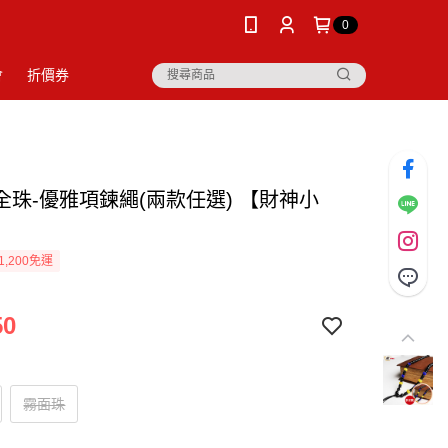
0
會
折價券
全珠-優雅項鍊繩(兩款任選) 【財神小
1,200免運
50
霧面珠