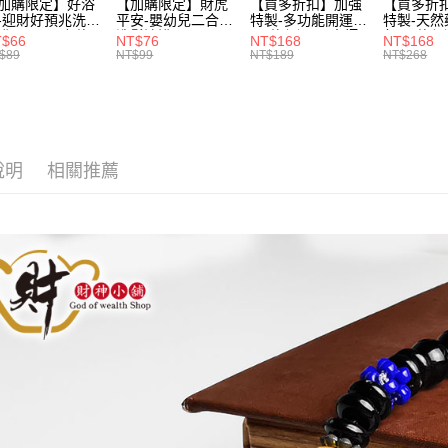
1.分期款
加購限定】好浴
【加購限定】財虎
【買多折扣】加強
【買多折
【「AFT
醒簡訊。
-迎財好預兆洗髮
平安-嬰幼兒二合一
特製-多功能開運水
特製-天
１．於結帳
浴露60ml(六款
洗髮沐浴露
(三款任選)《大師
包(四款任
2.透過簡
T$66
NT$76
NT$168
NT$168
付」結帳
選)【財神小舖】
60ml《財神小舖》
特製》《含開光》
【財神小
運送方式
帳／街口支
$89
NT$99
NT$189
NT$268
２．訂單
IF 財神嚴選，迎
【BABY-0601】
財神小舖 -財神
運，桃花
３．收到繳
好預兆 旅行隨身
PIF 平安健康好預
水、人緣水、除穢
全家取貨
【注意事
／ATM／
 旅遊出門最安心
兆、洗後舒服好入
水 防疫必備
1.本服務
※ 請注意
眠、旅行隨身瓶 旅
每筆NT$8
用戶於交
絡購買商品
遊出門最安心
款買賣價
先享後付
付款後全
2.基於同
※ 交易是
說明
相關推薦
每筆NT$8
資料（包
是否繳費成
用，由本
付客戶支
3.完整用
萊爾富取
【注意事
每筆NT$8
１．透過由
交易，需
付款後萊
求債權轉
每筆NT$8
２．關於
https://aft
7-11取貨
３．未成
「AFTE
每筆NT$8
任。
４．使用「
付款後7-1
即時審查
每筆NT$8
結果請求