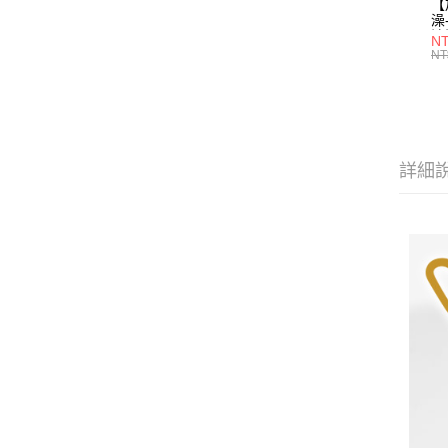
【
澡
沐
N
任
NT
P
接
瓶
詳細