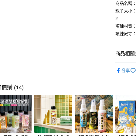
LINE Pay
上海商
匯豐（
商品名稱：
臺灣中
國泰世
聯邦商
珠子大小：亮
匯豐（
Apple Pay
臺灣中
元大商
聯邦商
2
匯豐（
玉山商
街口支付
元大商
項鍊材質
聯邦商
台新國
玉山商
元大商
項鍊尺寸：
台灣樂
悠遊付
台新國
玉山商
台灣樂
台新國
Google Pa
台灣樂
商品相關分
全盈+PAY
📿開運配
大哥付你
分享
全部商品
相關說明
【大哥付
AFTEE先
價購 (14)
1.本服務
2.付款方
相關說明
流程，驗
【關於「A
Hami Poin
完成交易
AFTEE
3.實際核
便利好安
相關說明
4.訂單成
１．簡單
「Hami
消。如遇
ATM付款
２．便利
信會員帳號後
無法說明
３．安心
元)。
【繳款方
貨到付款