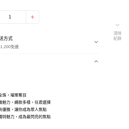
清除
送方式
紀錄
1,200免運
次付款
期付款
0 利率 每期
NT$116
21家銀行
全珠，璀璨奪目
0 利率 每期
NT$58
21家銀行
庫商業銀行
第一商業銀行
雅魅力，繩款多樣，任君選擇
業銀行
彰化商業銀行
 0 利率 每期
NT$29
21家銀行
尚優雅，讓你成為眾人焦點
庫商業銀行
第一商業銀行
業儲蓄銀行
台北富邦商業銀行
業銀行
彰化商業銀行
獨特魅力，成為最閃亮的焦點
庫商業銀行
第一商業銀行
付款
華商業銀行
兆豐國際商業銀行
業儲蓄銀行
台北富邦商業銀行
業銀行
彰化商業銀行
小企業銀行
台中商業銀行
華商業銀行
兆豐國際商業銀行