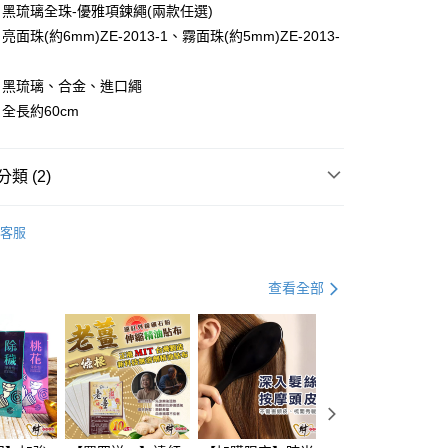
業儲蓄銀行
台北富邦商業銀行
台灣）商業銀行
華泰商業銀行
黑琉璃全珠-優雅項鍊繩(兩款任選)
小企業銀行
台中商業銀行
華商業銀行
兆豐國際商業銀行
業銀行
遠東國際商業銀行
面珠(約6mm)ZE-2013-1、霧面珠(約5mm)ZE-2013-
台灣）商業銀行
華泰商業銀行
小企業銀行
台中商業銀行
業銀行
永豐商業銀行
業銀行
遠東國際商業銀行
台灣）商業銀行
華泰商業銀行
業銀行
星展（台灣）商業銀行
業銀行
永豐商業銀行
：黑琉璃、合金、進口繩
業銀行
遠東國際商業銀行
際商業銀行
中國信託商業銀行
業銀行
星展（台灣）商業銀行
業銀行
永豐商業銀行
全長約60cm
天信用卡公司
際商業銀行
中國信託商業銀行
業銀行
星展（台灣）商業銀行
天信用卡公司
際商業銀行
中國信託商業銀行
y
天信用卡公司
類 (2)
飾系列
◆商品配件
分期
客服
你分期使用說明】
享後付
由台灣大哥大提供，台灣大哥大用戶可立即使用無須另外申請。
查看全部
式選擇「大哥付你分期」，訂單成立後會自動跳轉到大哥付的交易
證手機門號後，選擇欲分期的期數、繳款截止日，確認付款後即
FTEE先享後付」】
t
。
先享後付是「在收到商品之後才付款」的支付方式。 讓您購物簡單
准額度、可分期數及費用金額請依後續交易確認頁面所載為準。
心！
立30分鐘內，如未前往確認交易或遇審核未通過，訂單將自動取
：不需註冊會員、不需綁卡、不需儲值。
 Point」為中華電信所提供之點數服務，可於會員專區綁定中華電
「轉專審核」未通過狀況，表示未達大哥付你分期系統評分，恕
：只要手機號碼，簡訊認證，即可結帳。
，即可在購物車使用 Hami Point 折抵消費金額 (1點等於1
評估內容。
：先確認商品／服務後，再付款。
式說明】