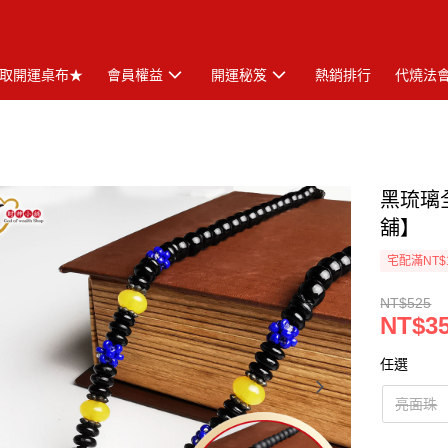
取開運桌布★
會員權益
開運秘笈
熱銷排行
代燒法
黑琉璃
舖】
宅配滿NT$
NT$525
NT$3
任選
亮面珠