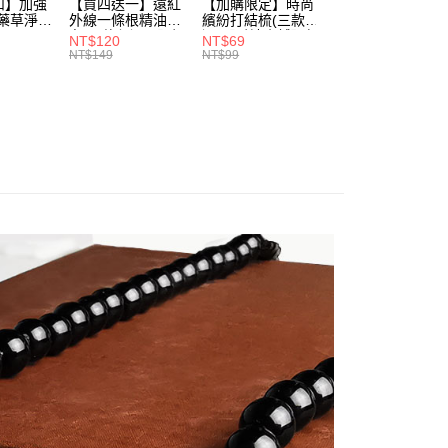
項不併入電信帳單，「大哥付你分期」於每月結算日後寄送繳費提
扣】加強
【買四送一】遠紅
【加購限定】時尚
【加購限定】好運
EE先享後付」結帳流程】
然藥草淨身
外線一條根精油貼
繽紛打結梳(三款任
護理清潔梳(三款
方式選擇「AFTEE先享後付」後，將跳轉至「AFTEE先享後
選)3入
布(四款任選)【財
選)【財神小舖】舒
選)【財神小舖】
訊連結打開帳單後，可選擇「超商條碼／台灣大直營門市／銀行轉
NT$120
NT$69
NT$350
頁面，進行簡訊認證並確認金額後，即可完成結帳。
舖】開
神小舖】專利技
緩頭皮，秀出自信
開好運，壞運拜拜
付／iPASS MONEY」等通路繳費。
NT$149
NT$99
成立數日內，您將收到繳費通知簡訊。
，除穢
術、伸縮貼布、關
費通知簡訊後14天內，點擊此簡訊中的連結，可透過四大超商
節也能貼、改善循
付款
項】
網路銀行／等多元方式進行付款，方視為交易完成。
環
係由「台灣大哥大股份有限公司」（以下簡稱本公司）所提供，讓
：結帳手續完成當下不需立刻繳費，但若您需要取消訂單，請聯
0，滿NT$1,288(含以上)免運費
易時，得透過本服務購買商品或服務，並由商店將買賣／分期付
的店家。未經商家同意取消之訂單仍視為有效，需透過AFTEE
金債權讓與本公司後，依約使用本公司帳單繳交帳款。
繳納相關費用。
家取貨
意付款使用「大哥付你分期」之契約關係目的，商店將以您的個人
否成功請以「AFTEE先享後付 」之結帳頁面顯示為準，若有關於
0，滿NT$1,288(含以上)免運費
含姓名、電話或地址）提供予台灣大哥大進項蒐集、處理及利
功／繳費後需取消欲退款等相關疑問，請聯繫「AFTEE先享後
公司與您本人進行分期帳單所需資料之確認、核對及更正。
援中心」
https://netprotections.freshdesk.com/support/home
戶服務條款，請詳閱以下連結：
https://oppay.tw/userRule
貨付款
項】
0，滿NT$1,288(含以上)免運費
恩沛科技股份有限公司提供之「AFTEE先享後付」服務完成之
依本服務之必要範圍內提供個人資料，並將交易相關給付款項請
爾富取貨
讓予恩沛科技股份有限公司。
0，滿NT$1,288(含以上)免運費
個人資料處理事宜，請瀏覽以下網址：
ee.tw/terms/#terms3
付款
年的使用者請事先徵得法定代理人或監護人之同意方可使用
E先享後付」，若未經同意申辦者引起之損失，本公司不負相關責
0，滿NT$1,288(含以上)免運費
AFTEE先享後付」時，將依據個別帳號之用戶狀況，依本公司
1取貨
核予不同之上限額度；若仍有額度不足之情形，本公司將視審查
0，滿NT$1,288(含以上)免運費
用戶進行身份認證。