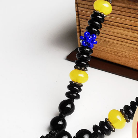
５．嚴禁
形，恩沛
宅配
動。
每筆NT$8
貨到付款
每筆NT$1