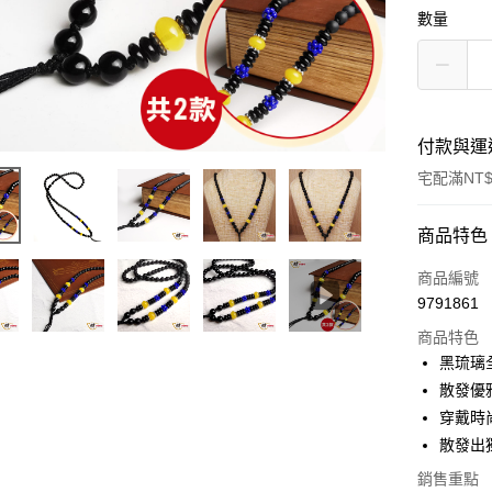
數量
付款與運
宅配滿NT$
付款方式
商品特色
信用卡一
商品編號
9791861
信用卡分
商品特色
3 期 
黑琉璃
6 期 
合作金
散發優
華南商
12 期
穿戴時
合作金
上海商
華南商
散發出
合作金
超商取貨
國泰世
上海商
華南商
銷售重點
臺灣中
國泰世