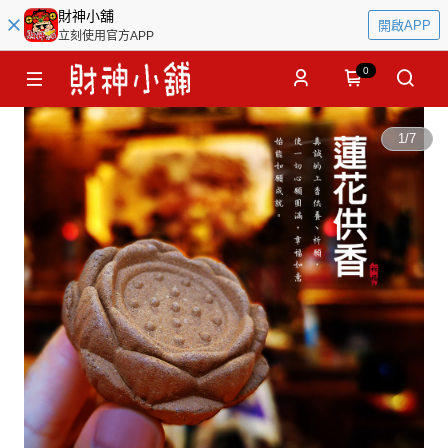
財神小舖
開啟APP
立刻使用官方APP
0
1
/
7