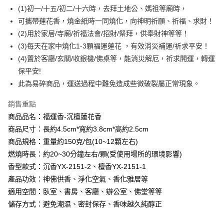
大哥付你分期
(1)初一/十五/初二/十六時，去拜土地公、媽祖等廟時，
相關說明
可攜帶蓮花香，燒金紙時一同燒化，向神明祈願、祈福、求財！
【大哥付你分期使用說明】
(2)用於家居/寺廟/祈福法會/招財/祭拜，供奉財神等等！
AFTEE先享後付
1.本服務由台灣大哥大提供，台灣大哥大用戶可立即使用無須另外申請。
(3)每天在家中燒化1-3顆福運蓮花 ，有效消災補運/祈求平安！
2.付款方式選擇「大哥付你分期」，訂單成立後會自動跳轉到大哥付的交易
相關說明
流程，驗證手機門號後，選擇欲分期的期數、繳款截止日，確認付款後即完
(4)置於客廳/玄關/收銀機/佛桌等，能消災解厄，祈求開運，轉運
【關於「AFTEE先享後付」】
成交易。
Hami Point
AFTEE先享後付是「在收到商品之後才付款」的支付方式。 讓您購物簡單
保平安!
3.實際核准額度、可分期數及費用金額請依後續交易確認頁面所載為準。
便利好安心！
相關說明
此為易碎商品，運送過程中難免造成些微破裂屬正常現象。
4.訂單成立30分鐘內，如未前往確認交易或遇審核未通過，訂單將自動取
１．簡單：不需註冊會員、不需綁卡、不需儲值。
「Hami Point」為中華電信所提供之點數服務，可於會員專區綁定中華電信
消。如遇「轉專審核」未通過狀況，表示未達大哥付你分期系統評分，恕無
２．便利：只要手機號碼，簡訊認證，即可結帳。
ATM付款
會員帳號後，即可在購物車使用 Hami Point 折抵消費金額 (1點等於1元)。
法說明評估內容。
銷售重點
３．安心：先確認商品／服務後，再付款。
【繳款方式說明】
商品品名：福運香-沉檀蓮花香
貨到付款
1.分期款項不併入電信帳單，「大哥付你分期」於每月結算日後寄送繳費提
【「AFTEE先享後付」結帳流程】
醒簡訊。
商品尺寸：長約4.5cm*寬約3.8cm*高約2.5cm
１．於結帳方式選擇「AFTEE先享後付」後，將跳轉至「AFTEE先享後付」
2.透過簡訊連結打開帳單後，可選擇「超商條碼／台灣大直營門市／銀行轉
商品規格：重量約150克/包(10~12顆左右)
結帳頁面，進行簡訊認證並確認金額後，即可完成結帳。
運送方式
帳／街口支付／iPASS MONEY」等通路繳費。
２．訂單成立數日內，您將收到繳費通知簡訊。
燃燒時長：約20~30分鐘左右/顆(受使用場所的環境影響)
全家取貨付款
３．收到繳費通知簡訊後14天內，點擊此簡訊中的連結，可透過四大超商／
【注意事項】
香型款式：沉香YX-2151-2、檀香YX-2151-1
ATM／網路銀行／等多元方式進行付款，方視為交易完成。
每筆NT$80，滿NT$1,288(含以上)免運費
1.本服務係由「台灣大哥大股份有限公司」（以下簡稱本公司）所提供，讓
※ 請注意：結帳手續完成當下不需立刻繳費，但若您需要取消訂單，請聯絡
產品功效：神佛供香、淨化空氣、香化雅居等
用戶於交易時，得透過本服務購買商品或服務，並由商店將買賣／分期付款
購買商品的店家。未經商家同意取消之訂單仍視為有效，需透過AFTEE先享
付款後全家取貨
適用空間：臥室、書房、客廳、辦公室、佛堂等等
買賣價金債權讓與本公司後，依約使用本公司帳單繳交帳款。
後付繳納相關費用。
2.基於同意付款使用「大哥付你分期」之契約關係目的，商店將以您的個人
每筆NT$80，滿NT$1,288(含以上)免運費
儲存方式：避免潮濕、密封保存、香味越久純醇正
※ 交易是否成功請以「AFTEE先享後付 」之結帳頁面顯示為準，若有關於
資料（包含姓名、電話或地址）提供予台灣大哥大進項蒐集、處理及利用，
是否繳費成功／繳費後需取消欲退款等相關疑問，請聯繫「AFTEE先享後付
由本公司與您本人進行分期帳單所需資料之確認、核對及更正。
萊爾富取貨付款
客戶支援中心」
https://netprotections.freshdesk.com/support/home