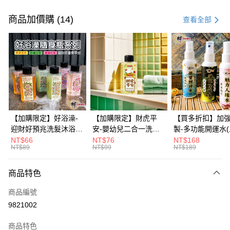
付款方式
信用卡一次付款
商品加價購 (14)
查看全部
信用卡分期付款
3 期 0 利率 每期
NT$40
21家銀行
6 期 0 利率 每期
NT$20
21家銀行
合作金庫商業銀行
第一商業銀行
華南商業銀行
彰化商業銀行
12 期 0 利率 每期
NT$10
21家銀行
合作金庫商業銀行
第一商業銀行
上海商業儲蓄銀行
台北富邦商業銀行
華南商業銀行
彰化商業銀行
合作金庫商業銀行
第一商業銀行
超商取貨付款
國泰世華商業銀行
兆豐國際商業銀行
上海商業儲蓄銀行
台北富邦商業銀行
華南商業銀行
彰化商業銀行
臺灣中小企業銀行
台中商業銀行
國泰世華商業銀行
兆豐國際商業銀行
【加購限定】好浴澡-
【加購限定】財虎平
【買多折扣】加
LINE Pay
上海商業儲蓄銀行
台北富邦商業銀行
匯豐（台灣）商業銀行
華泰商業銀行
臺灣中小企業銀行
台中商業銀行
迎財好預兆洗髮沐浴露
安-嬰幼兒二合一洗髮
製-多功能開運水
國泰世華商業銀行
兆豐國際商業銀行
聯邦商業銀行
遠東國際商業銀行
匯豐（台灣）商業銀行
華泰商業銀行
60ml(六款任選)【財神
沐浴露60ml《財神小
任選)《大師特製
NT$66
NT$76
NT$168
Apple Pay
臺灣中小企業銀行
台中商業銀行
元大商業銀行
永豐商業銀行
NT$89
NT$99
NT$189
聯邦商業銀行
遠東國際商業銀行
小舖】PIF 財神嚴選，
舖》【BABY-0601】
《含開光》財神小舖
匯豐（台灣）商業銀行
華泰商業銀行
玉山商業銀行
星展（台灣）商業銀行
街口支付
元大商業銀行
永豐商業銀行
迎接好預兆 旅行隨身
PIF 平安健康好預兆、
財神水、人緣水
聯邦商業銀行
遠東國際商業銀行
台新國際商業銀行
中國信託商業銀行
玉山商業銀行
星展（台灣）商業銀行
瓶 旅遊出門最安心
洗後舒服好入眠、旅行
水 防疫必備
商品特色
元大商業銀行
永豐商業銀行
台灣樂天信用卡公司
悠遊付
台新國際商業銀行
中國信託商業銀行
隨身瓶 旅遊出門最安
玉山商業銀行
星展（台灣）商業銀行
商品編號
台灣樂天信用卡公司
心
台新國際商業銀行
中國信託商業銀行
Google Pay
9821002
台灣樂天信用卡公司
全盈+PAY
商品特色