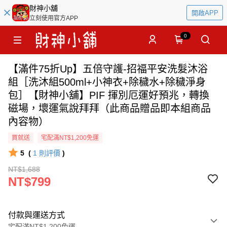
財神小舖
開啟APP
立刻使用官方APP
0
【滿件75折Up】五倍守護-招福平安洗髮沐浴
組［洗沐組500ml+小神衣+除穢水+除穢淨身
包］【財神小舖】PIF 揮別厄運好預兆，轉換
磁場，壞運氣說拜拜（此商品贈品即本組商品
內容物）
買就送
宅配滿NT$1,200免運
5
(
1
則評價
)
NT$1,688
NT$799
付款與運送方式
宅配滿NT$1,200免運