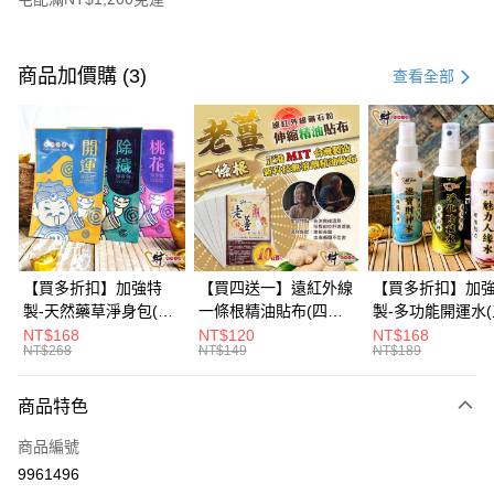
付款方式
信用卡一次付款
商品加價購 (3)
查看全部
信用卡分期付款
3 期 0 利率 每期
NT$266
21家銀行
6 期 0 利率 每期
NT$133
21家銀行
合作金庫商業銀行
第一商業銀行
華南商業銀行
彰化商業銀行
12 期 0 利率 每期
NT$66
21家銀行
合作金庫商業銀行
第一商業銀行
上海商業儲蓄銀行
台北富邦商業銀行
華南商業銀行
彰化商業銀行
合作金庫商業銀行
第一商業銀行
超商取貨付款
國泰世華商業銀行
兆豐國際商業銀行
上海商業儲蓄銀行
台北富邦商業銀行
華南商業銀行
彰化商業銀行
臺灣中小企業銀行
台中商業銀行
國泰世華商業銀行
兆豐國際商業銀行
【買多折扣】加強特
【買四送一】遠紅外線
【買多折扣】加
LINE Pay
上海商業儲蓄銀行
台北富邦商業銀行
匯豐（台灣）商業銀行
華泰商業銀行
臺灣中小企業銀行
台中商業銀行
製-天然藥草淨身包(四
一條根精油貼布(四款
製-多功能開運水
國泰世華商業銀行
兆豐國際商業銀行
聯邦商業銀行
遠東國際商業銀行
匯豐（台灣）商業銀行
華泰商業銀行
款任選)3入【財神小
任選)【財神小舖】專
任選)《大師特製
NT$168
NT$120
NT$168
Apple Pay
臺灣中小企業銀行
台中商業銀行
元大商業銀行
永豐商業銀行
NT$268
NT$149
NT$189
聯邦商業銀行
遠東國際商業銀行
舖】開運，桃花，除穢
利技術、伸縮貼布、關
《含開光》財神小舖
匯豐（台灣）商業銀行
華泰商業銀行
玉山商業銀行
星展（台灣）商業銀行
街口支付
元大商業銀行
永豐商業銀行
節也能貼、改善循環
財神水、人緣水
聯邦商業銀行
遠東國際商業銀行
台新國際商業銀行
中國信託商業銀行
玉山商業銀行
星展（台灣）商業銀行
水 防疫必備
商品特色
元大商業銀行
永豐商業銀行
台灣樂天信用卡公司
悠遊付
台新國際商業銀行
中國信託商業銀行
玉山商業銀行
星展（台灣）商業銀行
商品編號
台灣樂天信用卡公司
台新國際商業銀行
中國信託商業銀行
Google Pay
9961496
台灣樂天信用卡公司