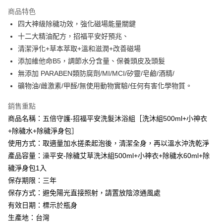
全盈+PAY
商品特色
大哥付你分期
四大神級除穢功效，強化磁場能量關鍵
相關說明
十二大精油配方，招福平安好預兆、
【大哥付你分期使用說明】
清潔淨化+草本萃取+溫和滋潤+改善磁場
AFTEE先享後付
1.本服務由台灣大哥大提供，台灣大哥大用戶可立即使用無須另外申請。
添加維他命B5，調節水分含量、保養頭皮及頭髮
2.付款方式選擇「大哥付你分期」，訂單成立後會自動跳轉到大哥付的交易
相關說明
流程，驗證手機門號後，選擇欲分期的期數、繳款截止日，確認付款後即完
無添加 PARABEN類防腐劑/MI/MCI/矽靈/皂鹼/酒精/
【關於「AFTEE先享後付」】
成交易。
Hami Point
AFTEE先享後付是「在收到商品之後才付款」的支付方式。 讓您購物簡單
礦物油/雌激素/甲醛/無使用動物實驗/任何有害化學物質。
3.實際核准額度、可分期數及費用金額請依後續交易確認頁面所載為準。
便利好安心！
相關說明
4.訂單成立30分鐘內，如未前往確認交易或遇審核未通過，訂單將自動取
１．簡單：不需註冊會員、不需綁卡、不需儲值。
銷售重點
「Hami Point」為中華電信所提供之點數服務，可於會員專區綁定中華電信
消。如遇「轉專審核」未通過狀況，表示未達大哥付你分期系統評分，恕無
２．便利：只要手機號碼，簡訊認證，即可結帳。
ATM付款
會員帳號後，即可在購物車使用 Hami Point 折抵消費金額 (1點等於1元)。
法說明評估內容。
商品名稱：五倍守護-招福平安洗髮沐浴組［洗沐組500ml+小神衣
３．安心：先確認商品／服務後，再付款。
【繳款方式說明】
+除穢水+除穢淨身包］
貨到付款
1.分期款項不併入電信帳單，「大哥付你分期」於每月結算日後寄送繳費提
【「AFTEE先享後付」結帳流程】
醒簡訊。
使用方式：取適量加水搓柔起泡後，清潔全身，再以溫水沖洗乾淨
１．於結帳方式選擇「AFTEE先享後付」後，將跳轉至「AFTEE先享後付」
2.透過簡訊連結打開帳單後，可選擇「超商條碼／台灣大直營門市／銀行轉
產品容量：澡平安-除穢艾草洗沐組500ml+小神衣+除穢水60ml+除
結帳頁面，進行簡訊認證並確認金額後，即可完成結帳。
運送方式
帳／街口支付／iPASS MONEY」等通路繳費。
２．訂單成立數日內，您將收到繳費通知簡訊。
穢淨身包1入
全家取貨付款
３．收到繳費通知簡訊後14天內，點擊此簡訊中的連結，可透過四大超商／
【注意事項】
保存期限：三年
ATM／網路銀行／等多元方式進行付款，方視為交易完成。
每筆NT$80，滿NT$1,288(含以上)免運費
1.本服務係由「台灣大哥大股份有限公司」（以下簡稱本公司）所提供，讓
※ 請注意：結帳手續完成當下不需立刻繳費，但若您需要取消訂單，請聯絡
保存方式：避免陽光直接照射，請置放陰涼通風處
用戶於交易時，得透過本服務購買商品或服務，並由商店將買賣／分期付款
購買商品的店家。未經商家同意取消之訂單仍視為有效，需透過AFTEE先享
付款後全家取貨
有效日期：標示於瓶身
買賣價金債權讓與本公司後，依約使用本公司帳單繳交帳款。
後付繳納相關費用。
2.基於同意付款使用「大哥付你分期」之契約關係目的，商店將以您的個人
每筆NT$80，滿NT$1,288(含以上)免運費
生產地：台灣
※ 交易是否成功請以「AFTEE先享後付 」之結帳頁面顯示為準，若有關於